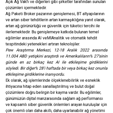
Açık Ağ Vakfı ve diğerleri gibi şirketler tarafından sunulan
çözümleri içermektedir.
Ağ Paketi Broker pazarının genişlemesi, BT altyapılarının
ve artan siber tehditlerin artan karmaşıklığına yanıt olarak,
artan ağ görünürlüğü ve güvenlik için tüketici tercihi ile
ilerlemektedir. Bu genişlemeye katkıda bulunan temel
eğilimler arasında AI ve
Ml
Analitik ve otomatik tehdit
tespitindeki yetenekleri artıran teknolojiler.
Pew Araştırma Merkezi, 12-18 Aralık 2022 arasında
11.004 ABD yetişkini araştırdı ve Amerikalıların% 27'sinin
günde en az birkaç kez AI ile etkileşime girdiklerini
söyledi. Bir diğer% 28'i haftada bir veya birkaç kez onunla
etkileşime girdiklerine inanıyordu.
Ek olarak, ağ işlemlerinde ölçeklenebilirlik ve esneklik
ihtiyacına hitap eden sanallaştırılmış ve bulut doğal
çözümlere doğru belirgin bir kayma vardır. Bu eğilimler,
günümüzün dijital manzarasında sağlam ağ performansı
ve kapsamlı siber güvenlik önlemleri arayan kuruluşlar için
çok önemli olan daha akıllı, daha uyarlanabilir ağ yönetimi