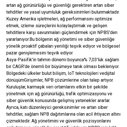
artan ağ görünürlüğü ve güvenliği gerektiren artan siber
tehditler ve yasal uyumluluk gereksinimleri bulunmaktadır.
Kuzey Amerika işletmeleri, ağ performansını optimize
etmek, izleme süreçlerini kolaylaştırmak ve gelişen
tehditlere karşı savunmaları güçlendirmek için NPBS'den
yararlanıyor.
Bu bölgenin ağ yönetimi ve siber güvenliğe
yönelik proaktif çabaları yeniliği teşvik ediyor ve bölgesel
pazar genişlemesini teşvik ediyor.
Asya-Pasifik'in tahmin dönemi boyunca% 7,03'lük sağlam
bir CAGR'de önemli bir büyümeye tanık olması bekleniyor.
Bölgedeki ülkeler bulut bilişim, IoT teknolojileri ve
dijital
dönüşüm
Girişimler, NPB çözümlerine olan talep artıyor.
Kuruluşlar, karmaşık veri ortamlarını etkin bir şekilde
yönetmek için ağ görünürlüğü, trafik optimizasyonu ve
siber güvenlik konusunda gelişmiş yetenekler ararlar.
Ayrıca, katı düzenleyici gereksinimler ve artan siber
tehditler, sağlam NPB dağıtımlarına olan acil ihtiyacın altını
çizmektedir. Ağ yönetimini ve güvenlik pozisyonlarını