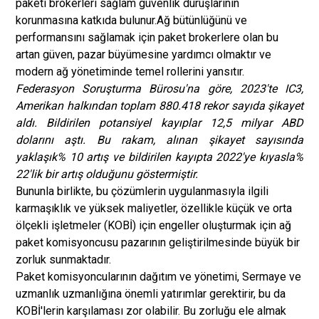
paketi brokerleri sağlam güvenlik duruşlarının
korunmasına katkıda bulunur.
Ağ bütünlüğünü ve
performansını sağlamak için paket brokerlere olan bu
artan güven, pazar büyümesine yardımcı olmaktır ve
modern ağ yönetiminde temel rollerini yansıtır.
Federasyon Soruşturma Bürosu'na göre, 2023'te IC3,
Amerikan halkından toplam 880.418 rekor sayıda şikayet
aldı. Bildirilen potansiyel kayıplar 12,5 milyar ABD
dolarını aştı. Bu rakam, alınan şikayet sayısında
yaklaşık% 10 artış ve bildirilen kayıpta 2022'ye kıyasla%
22'lik bir artış olduğunu göstermiştir.
Bununla birlikte, bu çözümlerin uygulanmasıyla ilgili
karmaşıklık ve yüksek maliyetler, özellikle küçük ve orta
ölçekli işletmeler (KOBİ) için engeller oluşturmak için ağ
paket komisyoncusu pazarının geliştirilmesinde büyük bir
zorluk sunmaktadır.
Paket komisyoncularının dağıtım ve yönetimi, Sermaye ve
uzmanlık uzmanlığına önemli yatırımlar gerektirir, bu da
KOBİ'lerin karşılaması zor olabilir. Bu zorluğu ele almak