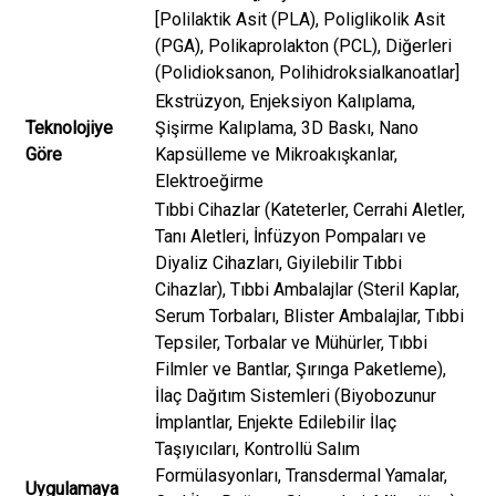
[Polilaktik Asit (PLA), Poliglikolik Asit
(PGA), Polikaprolakton (PCL), Diğerleri
(Polidioksanon, Polihidroksialkanoatlar]
Ekstrüzyon, Enjeksiyon Kalıplama,
Teknolojiye
Şişirme Kalıplama, 3D Baskı, Nano
Göre
Kapsülleme ve Mikroakışkanlar,
Elektroeğirme
Tıbbi Cihazlar (Kateterler, Cerrahi Aletler,
Tanı Aletleri, İnfüzyon Pompaları ve
Diyaliz Cihazları, Giyilebilir Tıbbi
Cihazlar), Tıbbi Ambalajlar (Steril Kaplar,
Serum Torbaları, Blister Ambalajlar, Tıbbi
Tepsiler, Torbalar ve Mühürler, Tıbbi
Filmler ve Bantlar, Şırınga Paketleme),
İlaç Dağıtım Sistemleri (Biyobozunur
İmplantlar, Enjekte Edilebilir İlaç
Taşıyıcıları, Kontrollü Salım
Formülasyonları, Transdermal Yamalar,
Uygulamaya