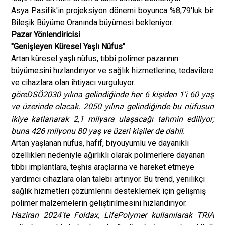
Asya Pasifik'in projeksiyon dönemi boyunca %8,79'luk bir
Bileşik Büyüme Oranında büyümesi bekleniyor.
Pazar Yönlendiricisi
"Genişleyen Küresel Yaşlı Nüfus"
Artan küresel yaşlı nüfus, tıbbi polimer pazarının
büyümesini hızlandırıyor ve sağlık hizmetlerine, tedavilere
ve cihazlara olan ihtiyacı vurguluyor.
göre
DSÖ
2030 yılına gelindiğinde her 6 kişiden 1'i 60 yaş
ve üzerinde olacak. 2050 yılına gelindiğinde bu nüfusun
ikiye katlanarak 2,1 milyara ulaşacağı tahmin ediliyor;
buna 426 milyonu 80 yaş ve üzeri kişiler de dahil.
Artan yaşlanan nüfus, hafif, biyouyumlu ve dayanıklı
özellikleri nedeniyle ağırlıklı olarak polimerlere dayanan
tıbbi implantlara, teşhis araçlarına ve hareket etmeye
yardımcı cihazlara olan talebi artırıyor. Bu trend, yenilikçi
sağlık hizmetleri çözümlerini desteklemek için gelişmiş
polimer malzemelerin geliştirilmesini hızlandırıyor.
Haziran 2024'te Foldax, LifePolymer kullanılarak TRIA