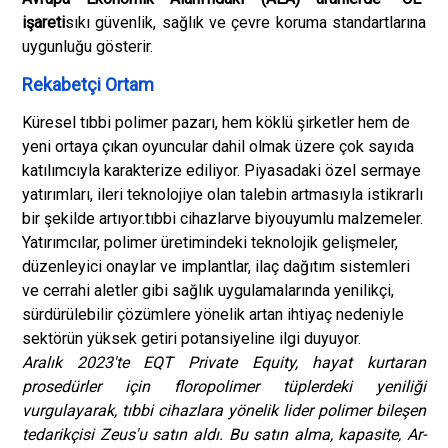
işareti
sıkı güvenlik, sağlık ve çevre koruma standartlarına
uygunluğu gösterir.
Rekabetçi Ortam
Küresel tıbbi polimer pazarı, hem köklü şirketler hem de
yeni ortaya çıkan oyuncular dahil olmak üzere çok sayıda
katılımcıyla karakterize ediliyor. Piyasadaki özel sermaye
yatırımları, ileri teknolojiye olan talebin artmasıyla istikrarlı
bir şekilde artıyor.
tıbbi cihazlar
ve biyouyumlu malzemeler.
Yatırımcılar, polimer üretimindeki teknolojik gelişmeler,
düzenleyici onaylar ve implantlar, ilaç dağıtım sistemleri
ve cerrahi aletler gibi sağlık uygulamalarında yenilikçi,
sürdürülebilir çözümlere yönelik artan ihtiyaç nedeniyle
sektörün yüksek getiri potansiyeline ilgi duyuyor.
Aralık 2023'te EQT Private Equity, hayat kurtaran
prosedürler için floropolimer tüplerdeki yeniliği
vurgulayarak, tıbbi cihazlara yönelik lider polimer bileşen
tedarikçisi Zeus'u satın aldı. Bu satın alma, kapasite, Ar-