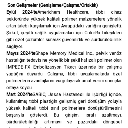
Son Gelişmeler (Genişleme/Çalışma/Ortaklık)
Eylül 2024'te
Americhem Healthcare, tıbbi cihaz
sektöründe yüksek kaliteli polimer malzemelere yönelik
artan talebi karşılamak için Avrupa'daki varlığını genişletti.
Şirket, çeşitli sağlık uygulamaları için ColorRx bileşikleri
gibi özel çözümler sunarak güvenilirlik ve sürdürülebilirlik
sağlıyor.
Mayıs 2024'te
Shape Memory Medical Inc., pelvik venöz
hastalığın tedavisine yönelik bir şekil hafızalı polimer olan
IMPEDE-FX Embolizasyon Tıkacı üzerinde bir çalışma
yaptığını duyurdu. Çalışma, tıbbi uygulamalarda özel
polimerlerin avantajlarını vurgulayarak umut verici sonuçlar
ortaya koydu.
Mart 2024'te
SABIC, Jessa Hastanesi ile işbirliği içinde,
kullanılmış tıbbi plastiğin gelişmiş geri dönüşüm yoluyla
yüksek kaliteli tıbbi sınıf polimerlere dönüştürülmesini
başarıyla gösterdi. Bu girişim, israfı azaltmayı,
sürdürülebilirliği artırmayı ve pazardaki döngüsel