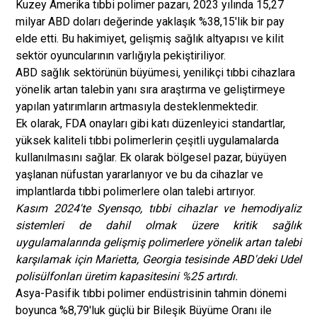
Kuzey Amerika tıbbi polimer pazarı, 2023 yılında 15,27
milyar ABD doları değerinde yaklaşık %38,15'lik bir pay
elde etti. Bu hakimiyet, gelişmiş sağlık altyapısı ve kilit
sektör oyuncularının varlığıyla pekiştiriliyor.
ABD sağlık sektörünün büyümesi, yenilikçi tıbbi cihazlara
yönelik artan talebin yanı sıra araştırma ve geliştirmeye
yapılan yatırımların artmasıyla desteklenmektedir.
Ek olarak, FDA onayları gibi katı düzenleyici standartlar,
yüksek kaliteli tıbbi polimerlerin çeşitli uygulamalarda
kullanılmasını sağlar. Ek olarak bölgesel pazar, büyüyen
yaşlanan nüfustan yararlanıyor ve bu da cihazlar ve
implantlarda tıbbi polimerlere olan talebi artırıyor.
Kasım 2024'te Syensqo, tıbbi cihazlar ve hemodiyaliz
sistemleri de dahil olmak üzere kritik sağlık
uygulamalarında gelişmiş polimerlere yönelik artan talebi
karşılamak için Marietta, Georgia tesisinde ABD'deki Udel
polisülfonları üretim kapasitesini %25 artırdı.
Asya-Pasifik tıbbi polimer endüstrisinin tahmin dönemi
boyunca %8,79'luk güçlü bir Bileşik Büyüme Oranı ile