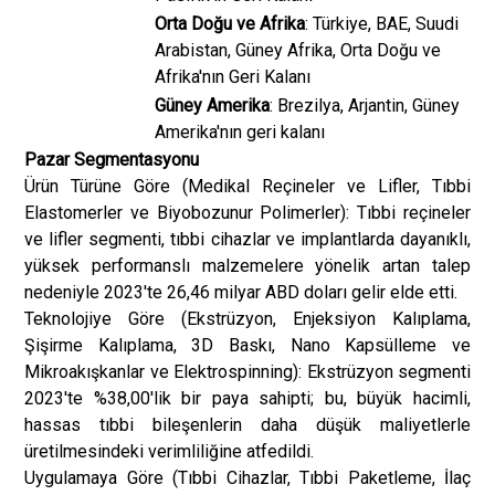
Orta Doğu ve Afrika
: Türkiye, BAE, Suudi
Arabistan, Güney Afrika, Orta Doğu ve
Afrika'nın Geri Kalanı
Güney Amerika
: Brezilya, Arjantin, Güney
Amerika'nın geri kalanı
Pazar Segmentasyonu
Ürün Türüne Göre (Medikal Reçineler ve Lifler, Tıbbi
Elastomerler ve Biyobozunur Polimerler): Tıbbi reçineler
ve lifler segmenti, tıbbi cihazlar ve implantlarda dayanıklı,
yüksek performanslı malzemelere yönelik artan talep
nedeniyle 2023'te 26,46 milyar ABD doları gelir elde etti.
Teknolojiye Göre (Ekstrüzyon, Enjeksiyon Kalıplama,
Şişirme Kalıplama, 3D Baskı, Nano Kapsülleme ve
Mikroakışkanlar ve Elektrospinning): Ekstrüzyon segmenti
2023'te %38,00'lik bir paya sahipti; bu, büyük hacimli,
hassas tıbbi bileşenlerin daha düşük maliyetlerle
üretilmesindeki verimliliğine atfedildi.
Uygulamaya Göre (Tıbbi Cihazlar, Tıbbi Paketleme, İlaç