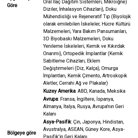
Oral İlaç Dağıtım Sistemleri, Mikroiğne)
Göre
Diziler, İnhalasyon Cihazları), Doku
Mühendisliği ve Rejeneratif Tıp (Biyolojik
olarak emilebilen İskeleler, Hücre Kültürü
Malzemeleri, Yara Bakım Pansumanları,
3D Biyobaskı Malzemeleri, Doku
Yenileme İskeleleri, Kemik ve Kıkırdak
Onarımı), Ortopedik İmplantlar (Kemik
Sabitleme Cihazları, Eklem
Değiştirmeleri (Diz, Kalça), Omurga
İmplantları, Kemik Çimento, Artroskopik
Aletler, Cerrahi Ağ ve Plakalar)
Kuzey Amerika
: ABD, Kanada, Meksika
Avrupa
: Fransa, İngiltere, İspanya,
Almanya, İtalya, Rusya, Avrupa'nın Geri
Kalanı
Asya-Pasifik
: Çin, Japonya, Hindistan,
Avustralya, ASEAN, Güney Kore, Asya-
Bölgeye göre
Pasifik'in Geri Kalanı