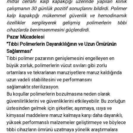
mitral cerrahi kalp kapakçığı üzerinde yapılan klinik
çalışmanın 30 günlük pozitif sonuçlarını bildirdi. Polimer
kalp kapakçığı mükemmel güvenlik ve hemodinamik
özellikler sergileyerek gelişmiş polimerlerin tıbbi
cihazlarda benimsenmesini güçlendirdi.
Pazar Mücadelesi
"Tıbbi Polimerlerin Dayanıklılığının ve Uzun Ömürünün
Sağlanması"
Tıbbi polimer pazarının genişlemesini engelleyen en
büyük zorluk, polimerlerin vücut sıvıları gibi zorlu
ortamlara ve tekrarlanan maruziyetlere maruz kaldığında
uzun vadeli stabilitesini ve performansını
sağlamaktır.
sterilizasyon
.
Bu koşullar polimerlerin bozulmasına neden olarak
güvenilirliklerini ve güvenliklerini etkileyebilir. Bu zorluğun
üstesinden gelmek için şirketler, aşınmaya, ısıya ve
kimyasal maddelere maruz kalmaya karşı daha dayanıklı,
yüksek performanslı malzemeler geliştirmeye ve böylece
tıbbi cihazların ömrünü uzatmaya yönelik araştırmalara