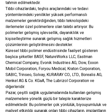
tahmin edilmektedir.
Tıbbi cihazlardaki, teşhis araçlarındaki ve tedavi
yöntemlerindeki yenilikler yüksek performanslı
malzemeler gerektirdiğinden, tıbbi teknolojideki
ilerlemeler özel polimerlere olan talebi artırıyor. Bu
polimerler gelişmiş işlevsellik, dayanıklılık ve
kişiselleştirme sunarak gelişmiş sağlık hizmetleri
çözümlerinin geliştirilmesini destekler.
Küresel tıbbi polimer endüstrisinde faaliyet gösteren
başlıca şirketler BASF, NatureWorks LLC, Eastman
Chemical Company, Evonik Industries AG, Dow, Exxon
Mobil Corporation, Foryou Medical, Kraton Corporation,
SABIC, Trinseo, Solvay, KURARAY CO., LTD., Borealis AG,
Henkel AG & Co. KGaA, The Lubrizol Corporation ve
diğerleridir.
Pazar, çeşitli sağlık uygulamalarında kullanılan gelişmiş
malzemelere yönelik güçlü bir taleple karakterize
edilmektedir. Bu polimerler çok yönlülük, biyouyumluluk ve
maliyet etkinliği sunarak onları tıbbi cihazların, implantların