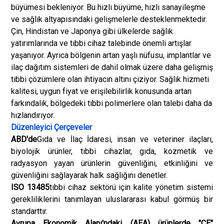
büyümesi bekleniyor. Bu hızlı büyüme, hızlı sanayileşme
ve sağlık altyapısındaki gelişmelerle desteklenmektedir.
Çin, Hindistan ve Japonya gibi ülkelerde sağlık
yatırımlarında ve tıbbi cihaz talebinde önemli artışlar
yaşanıyor. Ayrıca bölgenin artan yaşlı nüfusu, implantlar ve
ilaç dağıtım sistemleri de dahil olmak üzere daha gelişmiş
tıbbi çözümlere olan ihtiyacın altını çiziyor. Sağlık hizmeti
kalitesi, uygun fiyat ve erişilebilirlik konusunda artan
farkındalık, bölgedeki tıbbi polimerlere olan talebi daha da
hızlandırıyor.
Düzenleyici Çerçeveler
ABD'de
Gıda ve İlaç İdaresi, insan ve veteriner ilaçları,
biyolojik ürünler, tıbbi cihazlar, gıda, kozmetik ve
radyasyon yayan ürünlerin güvenliğini, etkinliğini ve
güvenliğini sağlayarak halk sağlığını denetler.
ISO 13485
tıbbi cihaz sektörü için kalite yönetim sistemi
gerekliliklerini tanımlayan uluslararası kabul görmüş bir
standarttır.
Avrupa Ekonomik Alanı'ndaki (AEA) ürünlerde "CE"