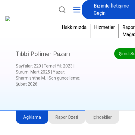
Bizimle İletişime
Geçin
Hakkımızda
Hizmetler
Rapor
Mağa
Tıbbi Polimer Pazarı
Şimdi S
Sayfalar
:
220
|
Temel Yıl
:
2023
|
Sürüm
:
Mart 2025
|
Yazar
:
Sharmishtha M.
|
Son güncelleme
:
Şubat 2026
Açıklama
Rapor Özeti
İçindekiler