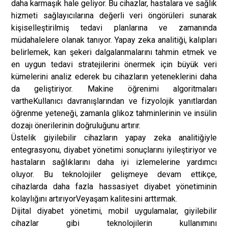
daha karmaşık hale geliyor. Bu cihazlar, hastalara ve sağlık
hizmeti sağlayıcılarına değerli veri öngörüleri sunarak
kişiselleştirilmiş tedavi planlarına ve zamanında
müdahalelere olanak tanıyor. Yapay zeka analitiği, kalıpları
belirlemek, kan şekeri dalgalanmalarını tahmin etmek ve
en uygun tedavi stratejilerini önermek için büyük veri
kümelerini analiz ederek bu cihazların yeteneklerini daha
da geliştiriyor. Makine öğrenimi algoritmaları
var
the
Kullanıcı davranışlarından ve fizyolojik yanıtlardan
öğrenme yeteneği, zamanla glikoz tahminlerinin ve insülin
dozajı önerilerinin doğruluğunu artırır.
Üstelik giyilebilir cihazların yapay zeka analitiğiyle
entegrasyonu, diyabet yönetimi sonuçlarını iyileştiriyor ve
hastaların sağlıklarını daha iyi izlemelerine yardımcı
oluyor. Bu teknolojiler gelişmeye devam ettikçe,
cihazlarda daha fazla hassasiyet diyabet yönetiminin
kolaylığını artırıyor
Ve
yaşam kalitesini arttırmak.
Dijital diyabet yönetimi, mobil uygulamalar, giyilebilir
cihazlar gibi teknolojilerin kullanımını