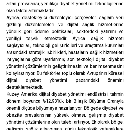
artan prevalansı, yenilikçi diyabet yönetimi teknolojilerine
olan talebi artırmaktadır.
Ayrıca, destekleyici düzenleyici çerçeveler, sağlam veri
gizliliği düzenlemeleri ve dijital sağlık hizmetlerine
yönelik geri ödeme politikaları, sektördeki yatırımı ve
yeniliği teşvik etmektedir. Ayrıca sağlık hizmeti
sağlayıcıları, teknoloji geliştiricileri ve araştırma kurumları
arasındaki stratejik işbirlikleri, hastaların sağlık hizmetleri
ihtiyaçlarına göre uyarlanmış son teknoloji dijital diyabet
yönetimi çözümlerinin geliştirilmesini ve benimsenmesini
kolaylaştırıyor. Bu faktörler toplu olarak Avrupa'nın küresel
dijital diyabet yönetimi pazarındaki önemini
desteklemektedir.
Kuzey Amerika dijital diyabet yönetimi endüstrisi, tahmin
dönemi boyunca %12,93'lük bir Bileşik Büyüme Oranıyla
önemli ölçüde büyümeye hazırlanıyor. Bölgede diyabet ve
obezite prevalansının yüksek olması, gelişmiş diyabet
yönetimi çözümlerine olan talebi artırıyor. Ek olarak bölge,
gelişmiş sağlık altyapısına, güçlü teknolojik yeteneklere