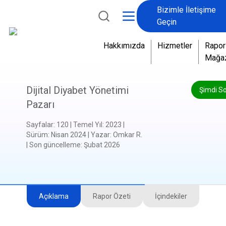
Bizimle İletişime
Geçin
Hakkımızda
Hizmetler
Rapor
Mağa
Dijital Diyabet Yönetimi
Şimdi S
Pazarı
Sayfalar
:
120
|
Temel Yıl
:
2023
|
Sürüm
:
Nisan 2024
|
Yazar
:
Omkar R.
|
Son güncelleme
:
Şubat 2026
Açıklama
Rapor Özeti
İçindekiler