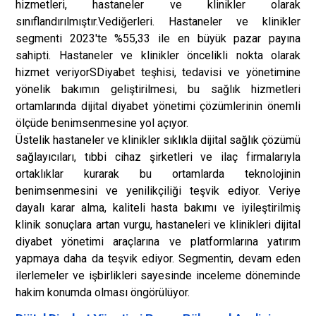
hizmetleri, hastaneler ve klinikler olarak
sınıflandırılmıştır.
Ve
diğerleri. Hastaneler ve klinikler
segmenti 2023'te %55,33 ile en büyük pazar payına
sahipti. Hastaneler ve klinikler öncelikli nokta olarak
hizmet veriyor
S
Diyabet teşhisi, tedavisi ve yönetimine
yönelik bakımın geliştirilmesi, bu sağlık hizmetleri
ortamlarında dijital diyabet yönetimi çözümlerinin önemli
ölçüde benimsenmesine yol açıyor.
Üstelik hastaneler ve klinikler sıklıkla dijital sağlık çözümü
sağlayıcıları, tıbbi cihaz şirketleri ve ilaç firmalarıyla
ortaklıklar kurarak bu ortamlarda teknolojinin
benimsenmesini ve yenilikçiliği teşvik ediyor. Veriye
dayalı karar alma, kaliteli hasta bakımı ve iyileştirilmiş
klinik sonuçlara artan vurgu, hastaneleri ve klinikleri dijital
diyabet yönetimi araçlarına ve platformlarına yatırım
yapmaya daha da teşvik ediyor. Segmentin, devam eden
ilerlemeler ve işbirlikleri sayesinde inceleme döneminde
hakim konumda olması öngörülüyor.