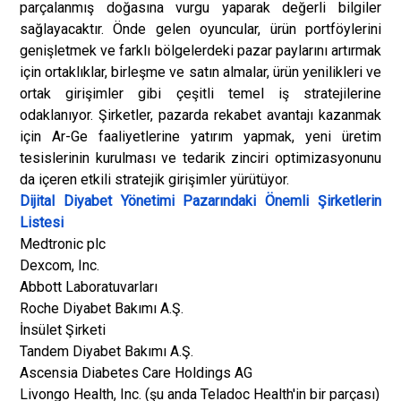
parçalanmış doğasına vurgu yaparak değerli bilgiler
sağlayacaktır. Önde gelen oyuncular, ürün portföylerini
genişletmek ve farklı bölgelerdeki pazar paylarını artırmak
için ortaklıklar, birleşme ve satın almalar, ürün yenilikleri ve
ortak girişimler gibi çeşitli temel iş stratejilerine
odaklanıyor. Şirketler, pazarda rekabet avantajı kazanmak
için Ar-Ge faaliyetlerine yatırım yapmak, yeni üretim
tesislerinin kurulması ve tedarik zinciri optimizasyonunu
da içeren etkili stratejik girişimler yürütüyor.
Dijital Diyabet Yönetimi Pazarındaki Önemli Şirketlerin
Listesi
Medtronic plc
Dexcom, Inc.
Abbott Laboratuvarları
Roche Diyabet Bakımı A.Ş.
İnsület Şirketi
Tandem Diyabet Bakımı A.Ş.
Ascensia Diabetes Care Holdings AG
Livongo Health, Inc. (şu anda Teladoc Health'in bir parçası)