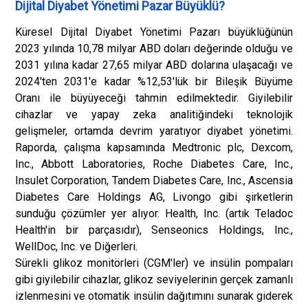
Dijital Diyabet Yönetimi Pazar Büyüklü?
Küresel Dijital Diyabet Yönetimi Pazarı büyüklüğünün
2023 yılında 10,78 milyar ABD doları değerinde olduğu ve
2031 yılına kadar 27,65 milyar ABD dolarına ulaşacağı ve
2024'ten 2031'e kadar %12,53'lük bir Bileşik Büyüme
Oranı ile büyüyeceği tahmin edilmektedir. Giyilebilir
cihazlar ve yapay zeka analitiğindeki teknolojik
gelişmeler, ortamda devrim yaratıyor diyabet yönetimi.
Raporda, çalışma kapsamında Medtronic plc, Dexcom,
Inc., Abbott Laboratories, Roche Diabetes Care, Inc.,
Insulet Corporation, Tandem Diabetes Care, Inc., Ascensia
Diabetes Care Holdings AG, Livongo gibi şirketlerin
sunduğu çözümler yer alıyor. Health, Inc. (artık Teladoc
Health'in bir parçasıdır), Senseonics Holdings, Inc.,
WellDoc, Inc. ve Diğerleri.
Sürekli glikoz monitörleri (CGM'ler) ve insülin pompaları
gibi giyilebilir cihazlar, glikoz seviyelerinin gerçek zamanlı
izlenmesini ve otomatik insülin dağıtımını sunarak giderek