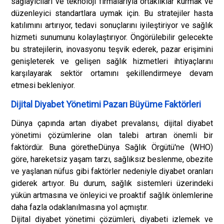
sağlayıcıları ve teknoloji firmalarıyla ortaklıklar kurmak ve
düzenleyici standartlara uymak için. Bu stratejiler hasta
katılımını artırıyor, tedavi sonuçlarını iyileştiriyor ve sağlık
hizmeti sunumunu kolaylaştırıyor. Öngörülebilir gelecekte
bu stratejilerin, inovasyonu teşvik ederek, pazar erişimini
genişleterek ve gelişen sağlık hizmetleri ihtiyaçlarını
karşılayarak sektör ortamını şekillendirmeye devam
etmesi bekleniyor.
Dijital Diyabet Yönetimi Pazarı Büyüme Faktörleri
Dünya çapında artan diyabet prevalansı, dijital diyabet
yönetimi çözümlerine olan talebi artıran önemli bir
faktördür. Buna göre
the
Dünya Sağlık Örgütü'ne (WHO)
göre, hareketsiz yaşam tarzı, sağlıksız beslenme, obezite
ve yaşlanan nüfus gibi faktörler nedeniyle diyabet oranları
giderek artıyor. Bu durum, sağlık sistemleri üzerindeki
yükün artmasına ve önleyici ve proaktif sağlık önlemlerine
daha fazla odaklanılmasına yol açmıştır.
Dijital diyabet yönetimi çözümleri, diyabeti izlemek ve