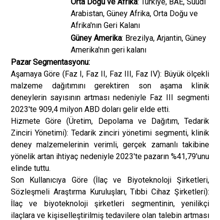
Orta Doğu ve Afrika
: Türkiye, BAE, Suudi
Arabistan, Güney Afrika, Orta Doğu ve
Afrika'nın Geri Kalanı
Güney Amerika
: Brezilya, Arjantin, Güney
Amerika'nın geri kalanı
Pazar Segmentasyonu:
Aşamaya Göre (Faz I, Faz II, Faz III, Faz IV): Büyük ölçekli
malzeme dağıtımını gerektiren son aşama klinik
deneylerin sayısının artması nedeniyle Faz III segmenti
2023'te 909,4 milyon ABD doları gelir elde etti.
Hizmete Göre (Üretim, Depolama ve Dağıtım, Tedarik
Zinciri Yönetimi): Tedarik zinciri yönetimi segmenti, klinik
deney malzemelerinin verimli, gerçek zamanlı takibine
yönelik artan ihtiyaç nedeniyle 2023'te pazarın %41,79'unu
elinde tuttu.
Son Kullanıcıya Göre (İlaç ve Biyoteknoloji Şirketleri,
Sözleşmeli Araştırma Kuruluşları, Tıbbi Cihaz Şirketleri):
İlaç ve biyoteknoloji şirketleri segmentinin, yenilikçi
ilaçlara ve kişiselleştirilmiş tedavilere olan talebin artması