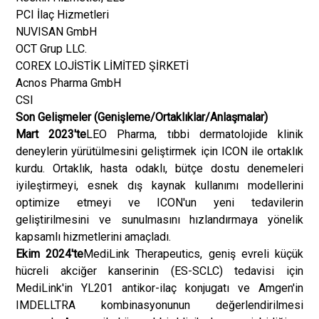
PCI İlaç Hizmetleri
NUVISAN GmbH
OCT Grup LLC.
COREX LOJİSTİK LİMİTED ŞİRKETİ
Acnos Pharma GmbH
CSI
Son Gelişmeler (Genişleme/Ortaklıklar/Anlaşmalar)
Mart 2023'te
LEO Pharma, tıbbi dermatolojide klinik
deneylerin yürütülmesini geliştirmek için ICON ile ortaklık
kurdu. Ortaklık, hasta odaklı, bütçe dostu denemeleri
iyileştirmeyi, esnek dış kaynak kullanımı modellerini
optimize etmeyi ve ICON'un yeni tedavilerin
geliştirilmesini ve sunulmasını hızlandırmaya yönelik
kapsamlı hizmetlerini amaçladı.
Ekim 2024'te
MediLink Therapeutics, geniş evreli küçük
hücreli akciğer kanserinin (ES-SCLC) tedavisi için
MediLink'in YL201 antikor-ilaç konjugatı ve Amgen'in
IMDELLTRA kombinasyonunun değerlendirilmesi