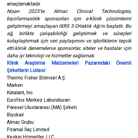
amaçlamaktadır.
Nisan 2023'te Almac Clinical Technologies,
biyofarmasötik sponsorları için e-Klinik çözümlerini
geliştirmeyi amaçlayan IXRS 3 Ortaklık Ağı'nı başlattı. Bu
ağ, birlikte çalışabilirliği geliştirmek ve süreçleri
kolaylaştırmak için veri paylaşımını ve işbirliklerini teşvik
etti.
klinik denemeler
ve sponsorlar, siteler ve hastalar için
daha iyi teknoloji ve hizmetler sağlamak.
Klinik Araştırma Malzemeleri Pazarındaki Önemli
Şirketlerin Listesi:
Thermo Fisher Bilimsel A.Ş.
Marken
Katalant, Inc.
Eurofins Merkez Laboratuvarı
Parexel Uluslararası (MA) Şirketi
Biyokair
Almac Grubu
Piramal İlaç Limited
Keskin Hizmetler, LLC