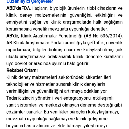
Düzenleyici Çerçeveler
ABD'de
FDA, ilaçların, biyolojik ürünlerin, tıbbi cihazların ve
klinik deney malzemelerinin güvenliğini, etkinliğini ve
emniyetini sağlar ve klinik araştırmalarda halk sağlığının
korunmasına yönelik mevzuata uygunluğu denetler.
AB'de
, Klinik Araştırmalar Yönetmeliği (AB No 536/2014),
AB Klinik Araştırmalar Portalı aracılığıyla şeffaflık, güvenlik
raporlaması, bilgilendirilmiş onam ve kolaylaştırılmış çok
uluslu araştırmalara odaklanarak klinik deneme kurallarını
üye devletler arasında uyumlu hale getirir.
Rekabet Ortamı:
Klinik deney malzemeleri sektöründeki şirketler, ileri
teknolojiler ve hizmetler sunarak klinik deneylerin
verimliliğini ve güvenilirliğini artırmaya odaklanıyor.
Tedarik zinciri yönetimi, veri entegrasyonu, etkileşimli
yanıt sistemleri ve merkezi olmayan deneme desteği gibi
çözümler sunarlar. Bu yenilikler süreçleri kolaylaştırmayı,
mevzuata uygunluğu sağlamayı ve klinik geliştirme
boyunca hasta alımını ve elde tutmayı iyileştirmeyi