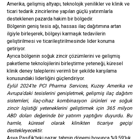
Amerika, gelişmiş altyapı, teknolojik yenilikler ve klinik ve
ticari tedarik zincirlerine yapılan güçlü yatırımlarla
desteklenen pazarda hakim bir bölgedir.
Bölgenin geniş tesis ağı, hassas ilaç dağıtımına artan
ilgiyle birleşerek, bölgeyi karmaşık tedavilerin
geliştirilmesi ve ticarileştirilmesinde lider konuma
getiriyor.
Ayrıca bölgenin soğuk zincir çözümlerini ve gelişmiş
paketleme teknolojilerini birleştirme yeteneği, küresel
klinik deney taleplerini verimli bir şekilde karşılama
konusundaki liderliğini güçlendiriyor.
Eylül 2024'te PCI Pharma Services, Kuzey Amerika ve
Avrupa'daki tesislerini genişletmek, gelişmiş ilaç dağıtım
sistemleri, ilaç-cihaz kombinasyon ürünleri ve soğuk
zincir lojistiği yeteneklerini geliştirmek için 365 milyon
ABD doları değerinde bir yatırım yaptığını duyurdu. Bu
hamle, küresel olarak klinikten ticariye geçişi
destekleyecektir.
Asya Pasifik'teki pazar, tahmin dönemi boyunca %9,59'luk