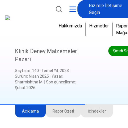
Bizimle İletişime
Geçin
Hakkımızda
Hizmetler
Rapor
Mağa
Klinik Deney Malzemeleri
Şimdi S
Pazarı
Sayfalar
:
140
|
Temel Yıl
:
2023
|
Sürüm
:
Nisan 2025
|
Yazar
:
Sharmishtha M.
|
Son güncelleme
:
Şubat 2026
Açıklama
Rapor Özeti
İçindekiler