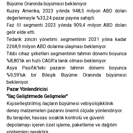
Büyüme Oranında büyümesi bekleniyor.
Kuzey Amerika, 2023 yılında 948,5 milyon ABD doları
değerlemeyle %33,24 pazar payına sahipti.
Faz III segmenti 2023 yılında 909,4 milyon ABD doları
gelir elde etti.
Tedarik zinciri yönetimi segmentinin 2031 yılına kadar
2268,9 milyon ABD dolarına ulaşması bekleniyor.
Tıbbi cihaz şirketleri segmentinin tahmin dönemi boyunca
%8,80'lik en hızlı CAGR'a tanık olması bekleniyor.
Asya Pasifik'teki pazarın tahmin dönemi boyunca
%9,59'luk bir Bileşik Büyüme Oranında büyümesi
bekleniyor.
Pazar Yönlendiricisi
"İlaç Geliştirmede Gelişmeler"
Kişiselleştirilmiş ilaçların büyümesi ve
biyolojik
klinik
deney malzemeleri pazarını önemli ölçüde yönlendiriyor.
Bu terapiler, hassas sıcaklık kontrolü ve güvenli
depolamayı içeren özel işleme, paketleme ve dağıtım
yöntemleri gerektirir.