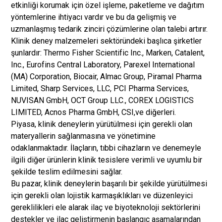
etkinliği korumak için özel işleme, paketleme ve dağıtım
yöntemlerine ihtiyacı vardır ve bu da gelişmiş ve
uzmanlaşmış tedarik zinciri çözümlerine olan talebi artırır.
Klinik deney malzemeleri sektöründeki başlıca şirketler
şunlardır: Thermo Fisher Scientific Inc., Marken, Catalent,
Inc., Eurofins Central Laboratory, Parexel International
(MA) Corporation, Biocair, Almac Group, Piramal Pharma
Limited, Sharp Services, LLC, PCI Pharma Services,
NUVISAN GmbH, OCT Group LLC., COREX LOGISTICS
LIMITED, Acnos Pharma GmbH, CSI,
ve diğerleri.
Piyasa, klinik deneylerin yürütülmesi için gerekli olan
materyallerin sağlanmasına ve yönetimine
odaklanmaktadır. İlaçların, tıbbi cihazların ve denemeyle
ilgili diğer ürünlerin klinik tesislere verimli ve uyumlu bir
şekilde teslim edilmesini sağlar.
Bu pazar, klinik deneylerin başarılı bir şekilde yürütülmesi
için gerekli olan lojistik karmaşıklıkları ve düzenleyici
gereklilikleri ele alarak ilaç ve biyoteknoloji sektörlerini
destekler ve ilaç geliştirmenin başlangıç ​​aşamalarından