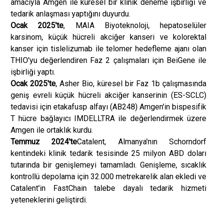
amacıyla Amgen ile küresel bir klinik deneme işbirliği ve
tedarik anlaşması yaptığını duyurdu.
Ocak 2025'te
, MAIA Biyoteknoloji, hepatoselüler
karsinom, küçük hücreli akciğer kanseri ve kolorektal
kanser için tislelizumab ile telomer hedefleme ajanı olan
THIO'yu değerlendiren Faz 2 çalışmaları için BeiGene ile
işbirliği yaptı.
Ocak 2025'te
, Asher Bio, küresel bir Faz 1b çalışmasında
geniş evreli küçük hücreli akciğer kanserinin (ES-SCLC)
tedavisi için etakafusp alfayı (AB248) Amgen'in bispesifik
T hücre bağlayıcı IMDELLTRA ile değerlendirmek üzere
Amgen ile ortaklık kurdu.
Temmuz 2024'te
Catalent, Almanya'nın Schorndorf
kentindeki klinik tedarik tesisinde 25 milyon ABD doları
tutarında bir genişlemeyi tamamladı. Genişleme, sıcaklık
kontrollü depolama için 32.000 metrekarelik alan ekledi ve
Catalent'in FastChain talebe dayalı tedarik hizmeti
yeteneklerini geliştirdi.