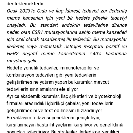
desteklemektedir.
Ocak 2023'te Gıda ve İlaç İdaresi, tedavisi zor ilerlemiş
meme kanserleri için yeni bir hedefe yönelik tedaviyi
onayladı. Bu, standart endokrin tedavilerine dirence
neden olan ESR1 mutasyonlarına sahip meme kanserleri
için özel olarak tasarlanmış ilk tedavidir. Bu mutasyonlar
ilerlemiş veya metastatik östrojen reseptörü pozitif ve
HER2 negatif meme kanserlerinin %40'a kadarında
meydana gelir.
Hedefe yönelik tedaviler, immünoterapiler ve
kombinasyon tedavileri gibi yeni tedavilerin
geliştirilmesine yatırım yapan bu kurumlar, mevcut
tedavilerin sınırlamalarını ele alıyor.
Ayrıca akademik kurumlar, ilaç şirketleri ve biyoteknoloji
firmaları arasındaki işbirlikçi çabalar, yeni tedavilerin
geliştirilmesini ve test edilmesini hızlandırıyor.
Bu yaklaşım tedavi seçeneklerini genişletiyor,
karşılanmayan hasta ihtiyaçlarını karşılıyor ve genel klinik
sonuçları iyileştiriyor. Bu stratejiler ilerledikçe, yenilikçi