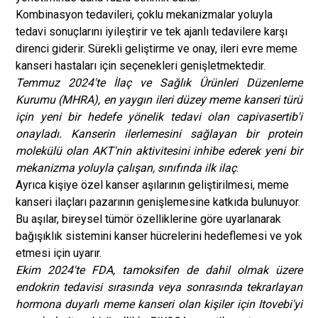
Kombinasyon tedavileri, çoklu mekanizmalar yoluyla
tedavi sonuçlarını iyileştirir ve tek ajanlı tedavilere karşı
direnci giderir. Sürekli geliştirme ve onay, ileri evre meme
kanseri hastaları için seçenekleri genişletmektedir.
Temmuz 2024'te İlaç ve Sağlık Ürünleri Düzenleme
Kurumu (MHRA), en yaygın ileri düzey meme kanseri türü
için yeni bir hedefe yönelik tedavi olan capivasertib'i
onayladı. Kanserin ilerlemesini sağlayan bir protein
molekülü olan AKT'nin aktivitesini inhibe ederek yeni bir
mekanizma yoluyla çalışan, sınıfında ilk ilaç
.
Ayrıca kişiye özel kanser aşılarının geliştirilmesi, meme
kanseri ilaçları pazarının genişlemesine katkıda bulunuyor.
Bu aşılar, bireysel tümör özelliklerine göre uyarlanarak
bağışıklık sistemini kanser hücrelerini hedeflemesi ve yok
etmesi için uyarır.
Ekim 2024'te FDA, tamoksifen de dahil olmak üzere
endokrin tedavisi sırasında veya sonrasında tekrarlayan
hormona duyarlı meme kanseri olan kişiler için Itovebi'yi