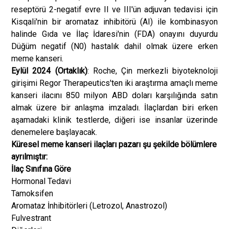
reseptörü 2-negatif evre II ve III'ün adjuvan tedavisi için
Kisqali'nin bir aromataz inhibitörü (AI) ile kombinasyon
halinde Gıda ve İlaç İdaresi'nin (FDA) onayını duyurdu
Düğüm negatif (N0) hastalık dahil olmak üzere erken
meme kanseri.
Eylül 2024 (Ortaklık)
: Roche, Çin merkezli biyoteknoloji
girişimi Regor Therapeutics'ten iki araştırma amaçlı meme
kanseri ilacını 850 milyon ABD doları karşılığında satın
almak üzere bir anlaşma imzaladı. İlaçlardan biri erken
aşamadaki klinik testlerde, diğeri ise insanlar üzerinde
denemelere başlayacak.
Küresel meme kanseri ilaçları pazarı şu şekilde bölümlere
ayrılmıştır:
İlaç Sınıfına Göre
Hormonal Tedavi
Tamoksifen
Aromataz İnhibitörleri (Letrozol, Anastrozol)
Fulvestrant