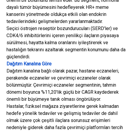
önemli bir bölümünü temsil eder. Bu segment, hormona
dayalı tümör büyümesini hedefleyerek HR+ meme
kanserini yönetmede oldukça etkili olan endokrin
tedavilerindeki gelişmelerden yararlanmaktadır.
Seçici östrojen reseptör bozundurucuları (SERD'ler) ve
CDK4/6 inhibitörlerini içeren yenilikçi ilaçların piyasaya
sürülmesi, hayatta kalma oranlarını iyileştirerek ve
hastalığın tekrarını azaltarak segmentin konumunu daha da
güçlendirdi.
Dağıtım Kanalına Göre
Dağıtım kanalına bağlı olarak pazar, hastane eczaneleri,
perakende eczaneler ve çevrimiçi eczaneler olarak
bölünmüştür. Çevrimiçi eczaneler segmentinin, tahmin
dönemi boyunca %11,20'lik güçlü bir CAGR kaydederek
önemli bir büyümeye tanık olması öngörülüyor.
Hastalar, fiziksel mağaza ziyaretlerine gerek kalmadan
hedefe yönelik tedaviler ve gelişmiş tedaviler de dahil
olmak üzere çok çeşitli ilaçlara sorunsuz erişimleri
nedeniyle giderek daha fazla çevrimiçi platformları tercih