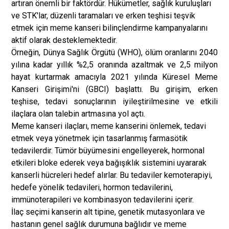
artıran önemli bir faktördür. Hükümetler, sağlık kuruluşları
ve STK'lar, düzenli taramaları ve erken teşhisi teşvik
etmek için meme kanseri bilinçlendirme kampanyalarını
aktif olarak desteklemektedir.
Örneğin, Dünya Sağlık Örgütü (WHO), ölüm oranlarını 2040
yılına kadar yıllık %2,5 oranında azaltmak ve 2,5 milyon
hayat kurtarmak amacıyla 2021 yılında Küresel Meme
Kanseri Girişimi'ni (GBCI) başlattı. Bu girişim, erken
teşhise, tedavi sonuçlarının iyileştirilmesine ve etkili
ilaçlara olan talebin artmasına yol açtı.
Meme kanseri ilaçları, meme kanserini önlemek, tedavi
etmek veya yönetmek için tasarlanmış farmasötik
tedavilerdir. Tümör büyümesini engelleyerek, hormonal
etkileri bloke ederek veya bağışıklık sistemini uyararak
kanserli hücreleri hedef alırlar. Bu tedaviler kemoterapiyi,
hedefe yönelik tedavileri, hormon tedavilerini,
immünoterapileri ve kombinasyon tedavilerini içerir.
İlaç seçimi kanserin alt tipine, genetik mutasyonlara ve
hastanın genel sağlık durumuna bağlıdır ve meme