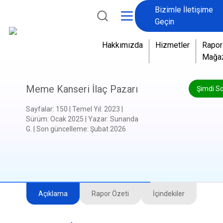
Bizimle İletişime
Geçin
Hakkımızda
Hizmetler
Rapor
Mağa
Meme Kanseri İlaç Pazarı
Şimdi S
Sayfalar
:
150
|
Temel Yıl
:
2023
|
Sürüm
:
Ocak 2025
|
Yazar
:
Sunanda
G.
|
Son güncelleme
:
Şubat 2026
Açıklama
Rapor Özeti
İçindekiler