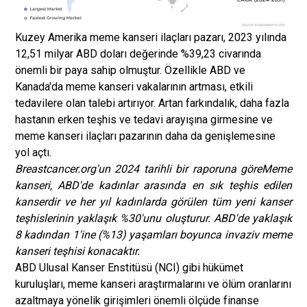
Kuzey Amerika meme kanseri ilaçları pazarı, 2023 yılında
12,51 milyar ABD doları değerinde %39,23 civarında
önemli bir paya sahip olmuştur. Özellikle ABD ve
Kanada'da meme kanseri vakalarının artması, etkili
tedavilere olan talebi artırıyor. Artan farkındalık, daha fazla
hastanın erken teşhis ve tedavi arayışına girmesine ve
meme kanseri ilaçları pazarının daha da genişlemesine
yol açtı.
Breastcancer.org'un 2024 tarihli bir raporuna göre
Meme
kanseri, ABD'de kadınlar arasında en sık teşhis edilen
kanserdir ve her yıl kadınlarda görülen tüm yeni kanser
teşhislerinin yaklaşık %30'unu oluşturur. ABD'de yaklaşık
8 kadından 1'ine (%13) yaşamları boyunca invaziv meme
kanseri teşhisi konacaktır.
ABD Ulusal Kanser Enstitüsü (NCI) gibi hükümet
kuruluşları, meme kanseri araştırmalarını ve ölüm oranlarını
azaltmaya yönelik girişimleri önemli ölçüde finanse