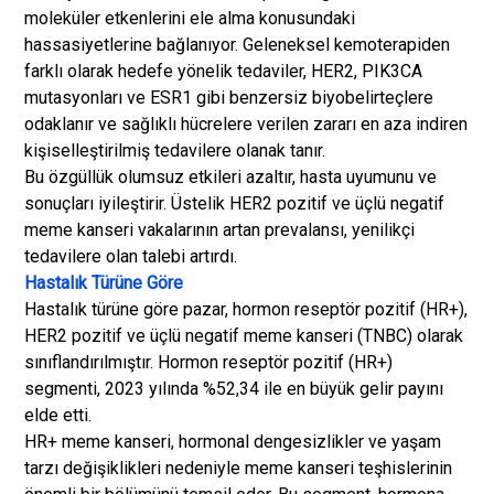
moleküler etkenlerini ele alma konusundaki
hassasiyetlerine bağlanıyor. Geleneksel kemoterapiden
farklı olarak hedefe yönelik tedaviler, HER2, PIK3CA
mutasyonları ve ESR1 gibi benzersiz biyobelirteçlere
odaklanır ve sağlıklı hücrelere verilen zararı en aza indiren
kişiselleştirilmiş tedavilere olanak tanır.
Bu özgüllük olumsuz etkileri azaltır, hasta uyumunu ve
sonuçları iyileştirir. Üstelik HER2 pozitif ve üçlü negatif
meme kanseri vakalarının artan prevalansı, yenilikçi
tedavilere olan talebi artırdı.
Hastalık Türüne Göre
Hastalık türüne göre pazar, hormon reseptör pozitif (HR+),
HER2 pozitif ve üçlü negatif meme kanseri (TNBC) olarak
sınıflandırılmıştır. Hormon reseptör pozitif (HR+)
segmenti, 2023 yılında %52,34 ile en büyük gelir payını
elde etti.
HR+ meme kanseri, hormonal dengesizlikler ve yaşam
tarzı değişiklikleri nedeniyle meme kanseri teşhislerinin