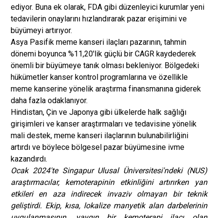
ediyor. Buna ek olarak, FDA gibi düzenleyici kurumlar yeni
tedavilerin onaylarını hızlandırarak pazar erişimini ve
büyümeyi artırıyor.
Asya Pasifik meme kanseri ilaçları pazarının, tahmin
dönemi boyunca %11,20'lik güçlü bir CAGR kaydederek
önemli bir büyümeye tanık olması bekleniyor. Bölgedeki
hükümetler kanser kontrol programlarına ve özellikle
meme kanserine yönelik araştırma finansmanına giderek
daha fazla odaklanıyor.
Hindistan, Çin ve Japonya gibi ülkelerde halk sağlığı
girişimleri ve kanser araştırmaları ve tedavisine yönelik
mali destek, meme kanseri ilaçlarının bulunabilirliğini
artırdı ve böylece bölgesel pazar büyümesine ivme
kazandırdı.
Ocak 2024'te Singapur Ulusal Üniversitesi'ndeki (NUS)
araştırmacılar, kemoterapinin etkinliğini artırırken yan
etkileri en aza indirecek invaziv olmayan bir teknik
geliştirdi. Ekip, kısa, lokalize manyetik alan darbelerinin
uygulanmasının, yaygın bir kemoterapi ilacı olan