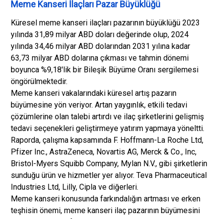
Meme Kanseri İlaçları Pazar Büyüklüğü
Küresel meme kanseri ilaçları pazarının büyüklüğü 2023
yılında 31,89 milyar ABD doları değerinde olup, 2024
yılında 34,46 milyar ABD dolarından 2031 yılına kadar
63,73 milyar ABD dolarına çıkması ve tahmin dönemi
boyunca %9,18'lik bir Bileşik Büyüme Oranı sergilemesi
öngörülmektedir.
Meme kanseri vakalarındaki küresel artış pazarın
büyümesine yön veriyor. Artan yaygınlık, etkili tedavi
çözümlerine olan talebi artırdı ve ilaç şirketlerini gelişmiş
tedavi seçenekleri geliştirmeye yatırım yapmaya yöneltti.
Raporda, çalışma kapsamında F. Hoffmann-La Roche Ltd,
Pfizer Inc., AstraZeneca, Novartis AG, Merck & Co., Inc,
Bristol-Myers Squibb Company, Mylan N.V., gibi şirketlerin
sunduğu ürün ve hizmetler yer alıyor. Teva Pharmaceutical
Industries Ltd, Lilly, Cipla ve diğerleri.
Meme kanseri konusunda farkındalığın artması ve erken
teşhisin önemi, meme kanseri ilaç pazarının büyümesini