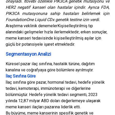
onayladı. Itovebi özellikle PIK3CA genetik mutasyonu ve
HER2 negatif kanseri olan hastalar içindir. Ayrıca FDA,
PIK3CA mutasyonuna sahip hastaları belirlemek için
FoundationOne Liquid CDx genetik testine izin verdi.
Araştırma ve
klinik denemeler
Kişiselleştirilmiş tıp
alanındaki gelişmeler hızla ilerlemektedir; erken sonuçlar,
meme kanseri tedavisinde kişiselleştirilmiş aşılar için
güçlü bir potansiyele işaret etmektedir.
Segmentasyon Analizi
Küresel pazar ilaç sınıfına, hastalık türüne, dağıtım
kanalına ve coğrafyaya göre bölümlere ayrılmıştır.
İlaç Sınıfına Göre
İlaç sınıfına göre pazar, hormonal tedavi, hedefe yönelik
tedavi, kemoterapi, immünoterapi ve diğerlerine
bölünmüştür. Hedefe yönelik tedavi segmenti, 2023
yılında 12,87 milyar ABD doları değerlemeye ulaşarak
meme kanseri ilaçları pazarına liderlik etti.
Bu büyüme, meme kanserinin spesifik genetik ve