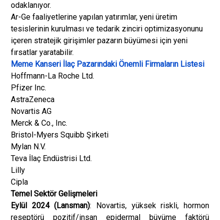
odaklanıyor.
Ar-Ge faaliyetlerine yapılan yatırımlar, yeni üretim
tesislerinin kurulması ve tedarik zinciri optimizasyonunu
içeren stratejik girişimler pazarın büyümesi için yeni
fırsatlar yaratabilir.
Meme Kanseri İlaç Pazarındaki Önemli Firmaların Listesi
Hoffmann-La Roche Ltd.
Pfizer Inc.
AstraZeneca
Novartis AG
Merck & Co., Inc.
Bristol-Myers Squibb Şirketi
Mylan N.V.
Teva İlaç Endüstrisi Ltd.
Lilly
Cipla
Temel Sektör Gelişmeleri
Eylül 2024 (Lansman)
: Novartis, yüksek riskli, hormon
reseptörü pozitif/insan epidermal büyüme faktörü