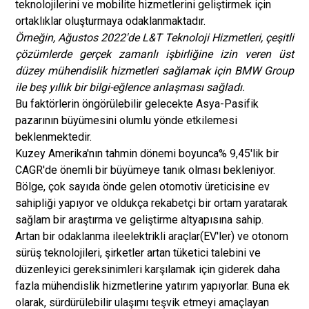
teknolojilerini ve mobilite hizmetlerini geliştirmek için
ortaklıklar oluşturmaya odaklanmaktadır.
Örneğin, Ağustos 2022'de L&T Teknoloji Hizmetleri, çeşitli
çözümlerde gerçek zamanlı işbirliğine izin veren üst
düzey mühendislik hizmetleri sağlamak için BMW Group
ile beş yıllık bir bilgi-eğlence anlaşması sağladı.
Bu faktörlerin öngörülebilir gelecekte Asya-Pasifik
pazarının büyümesini olumlu yönde etkilemesi
beklenmektedir.
Kuzey Amerika'nın tahmin dönemi boyunca% 9,45'lik bir
CAGR'de önemli bir büyümeye tanık olması bekleniyor.
Bölge, çok sayıda önde gelen otomotiv üreticisine ev
sahipliği yapıyor ve oldukça rekabetçi bir ortam yaratarak
sağlam bir araştırma ve geliştirme altyapısına sahip.
Artan bir odaklanma ile
elektrikli araçlar
(EV'ler) ve otonom
sürüş teknolojileri, şirketler artan tüketici talebini ve
düzenleyici gereksinimleri karşılamak için giderek daha
fazla mühendislik hizmetlerine yatırım yapıyorlar. Buna ek
olarak, sürdürülebilir ulaşımı teşvik etmeyi amaçlayan