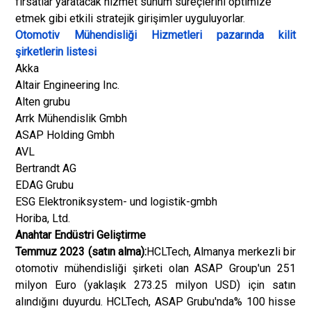
fırsatlar yaratacak hizmet sunum süreçlerini optimize
etmek gibi etkili stratejik girişimler uyguluyorlar.
Otomotiv Mühendisliği Hizmetleri pazarında kilit
şirketlerin listesi
Akka
Altair Engineering Inc.
Alten grubu
Arrk Mühendislik Gmbh
ASAP Holding Gmbh
AVL
Bertrandt AG
EDAG Grubu
ESG Elektroniksystem- und logistik-gmbh
Horiba, Ltd.
Anahtar Endüstri Geliştirme
Temmuz 2023 (satın alma):
HCLTech, Almanya merkezli bir
otomotiv mühendisliği şirketi olan ASAP Group'un 251
milyon Euro (yaklaşık 273.25 milyon USD) için satın
alındığını duyurdu. HCLTech, ASAP Grubu'nda% 100 hisse