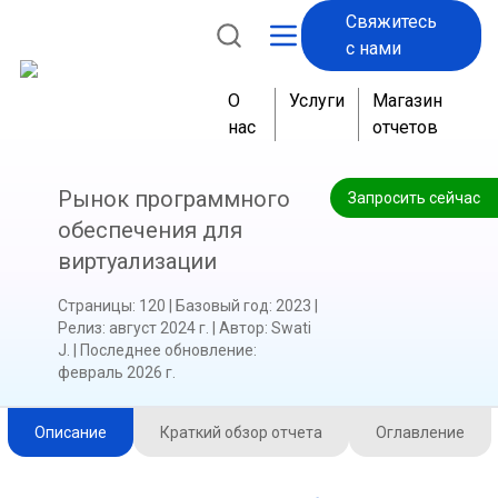
Свяжитесь
с нами
О
Услуги
Магазин
нас
отчетов
Рынок программного
Запросить сейчас
обеспечения для
виртуализации
Страницы
:
120
|
Базовый год
:
2023
|
Релиз
:
август 2024 г.
|
Автор
:
Swati
J.
|
Последнее обновление
:
февраль 2026 г.
Описание
Краткий обзор отчета
Оглавление