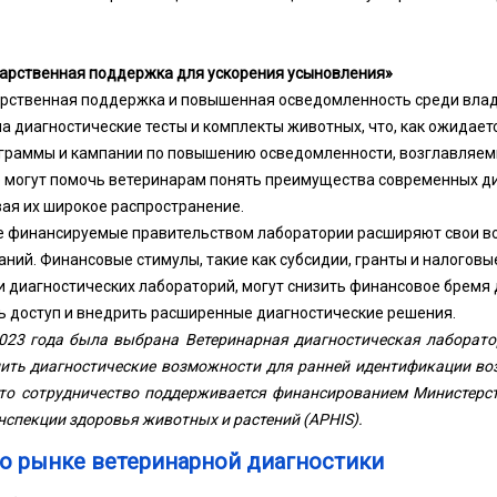
арственная поддержка для ускорения усыновления»
арственная поддержка и повышенная осведомленность среди влад
а диагностические тесты и комплекты животных, что, как ожидаетс
граммы и кампании по повышению осведомленности, возглавляе
 могут помочь ветеринарам понять преимущества современных д
вая их широкое распространение.
ые финансируемые правительством лаборатории расширяют свои в
ний. Финансовые стимулы, такие как субсидии, гранты и налоговы
и диагностических лабораторий, могут снизить финансовое бремя 
ь доступ и внедрить расширенные диагностические решения.
2023 года была выбрана Ветеринарная диагностическая лаборато
пить диагностические возможности для ранней идентификации в
Это сотрудничество поддерживается финансированием Министерст
спекции здоровья животных и растений (APHIS).
 о рынке ветеринарной диагностики