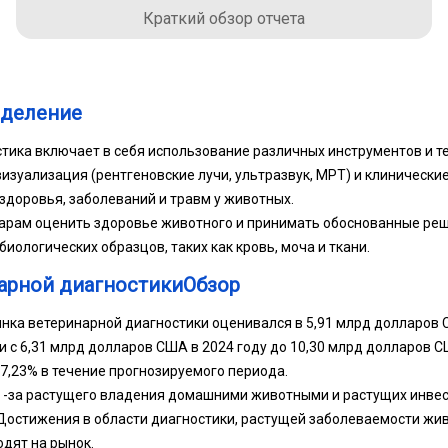
Краткий обзор отчета
еделение
тика включает в себя использование различных инструментов и те
изуализация (рентгеновские лучи, ультразвук, МРТ) и клинически
здоровья, заболеваний и травм у животных.
арам оценить здоровье животного и принимать обоснованные реш
иологических образцов, таких как кровь, моча и ткани.
арной диагностикиОбзор
нка ветеринарной диагностики оценивался в 5,91 млрд долларов С
и с 6,31 млрд долларов США в 2024 году до 10,30 млрд долларов СШ
7,23% в течение прогнозируемого периода.
 -за растущего владения домашними животными и растущих инвес
Достижения в области диагностики, растущей заболеваемости жи
одят на рынок.