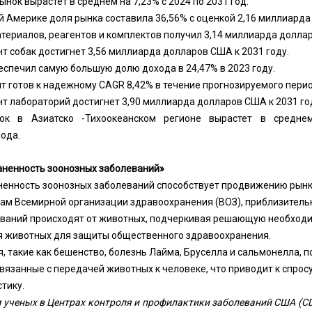
ынок вырастет в среднем на 7,23% с 2024 по 2031 год.
ой Америке доля рынка составила 36,56% с оценкой 2,16 миллиард
териалов, реагентов и комплектов получил 3,14 миллиарда доллар
т собак достигнет 3,56 миллиарда долларов США к 2031 году.
еспечил самую большую долю дохода в 24,47% в 2023 году.
 готов к надежному CAGR 8,42% в течение прогнозируемого перио
нт лабораторий достигнет 3,90 миллиарда долларов США к 2031 го
ок в Азиатско -Тихоокеанском регионе вырастет в средне
ода.
аненность зоонозных заболеваний»
ненность зоонозных заболеваний способствует продвижению рынк
кам Всемирной организации здравоохранения (ВОЗ), приблизител
ваний происходят от животных, подчеркивая решающую необход
я животных для защиты общественного здравоохранения.
, такие как бешенство, болезнь Лайма, Бруселла и сальмонелла, 
связанные с передачей животных к человеке, что приводит к спрос
тику.
ам ученых в Центрах контроля и профилактики заболеваний США (CD