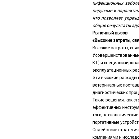
инфекционных заболе
вирусами и паразитам
что позволяет упреж
общие результаты здо
Рыночный вызов
«Высокие затраты, св
Высокие затраты, свя
Усовершенствованные 
КТ) и специализирова
эксплуатационных рас
Эти высокие расходы
ветеринарных поставщ
диагностических проц
Такие решения, как с
эффективных инструме
того, технологические
портативные устройст
Содействие стратеги
компаниями и исслед