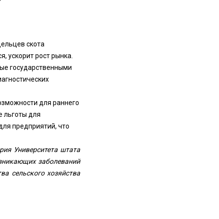
ельцев скота
я, ускорит рост рынка.
мые государственными
иагностических
озможности для раннего
е льготы для
для предприятий, что
рия Университета штата
озникающих заболеваний
ва сельского хозяйства