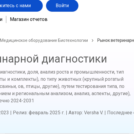
житесь с нами
Войти
и
Магазин отчетов
 Медицинское оборудование Биотехнологии
Рынок ветеринарн
инарной диагностики
агностики, доля, анализ роста и промышленности, тип
ты и комплекты), по типу животных (крупный рогатый
 свиньи, ов, птицы, другие), путем тестирования типа, по
ием и региональным анализом, анализ, аспекты, другие),
нечно
2024-2031
2023
|
Релиз
:
февраль 2025 г.
|
Автор
:
Versha V.
|
Последнее 