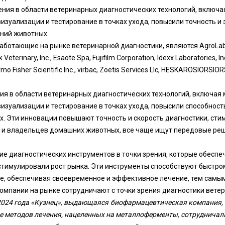
ия в области ветеринарных диагностических технологий, включ
визуализации и тестирование в точках ухода, повысили точность 
ний животных.
аботающие на рынке ветеринарной диагностики, являются AgroLabo 
k Veterinary, Inc., Esaote Spa, Fujifilm Corporation, Idexx Laboratories,
 Fisher Scientific Inc., virbac, Zoetis Services Llc, HESKAROSIORSIORS
я в области ветеринарных диагностических технологий, включая
визуализации и тестирование в точках ухода, повысили способнос
. Эти инновации повышают точность и скорость диагностики, сти
 и владельцев домашних животных, все чаще ищут передовые ре
ие диагностических инструментов в точки зрения, которые обесп
 стимулировали рост рынка. Эти инструменты способствуют быстр
е, обеспечивая своевременное и эффективное лечение, тем самы
омпании на рынке сотрудничают с точки зрения диагностики вете
2024 года «Кузнец», выдающаяся биофармацевтическая компания,
е методов лечения, нацеленных на металлоферменты, сотрудничала 