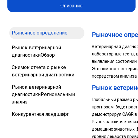
Описание
Рыночное определение
Рыночное опр
Ветеринарная диагнос
Рынок ветеринарной
лабораторные тесты, в
диагностикиОбзор
выявления состояний 
Снимок отчета о рынке
Это помогает ветерин
ветеринарной диагностики
посредством анализа б
Рынок ветеринарной
Рынок ветерин
диагностикиРегиональный
Глобальный размер ры
анализ
прогнозам, будет раст
Конкурентная ландшафт:
демонстрируя CAGR в 
Рынок расширяется из
домашних животных. 
уровня лекарств прив