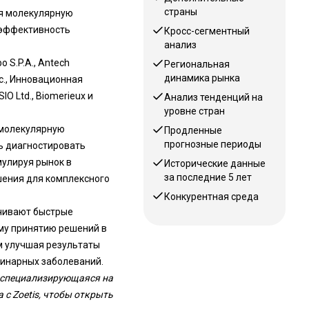
страны
ая молекулярную
и эффективность
Кросс-сегментный
анализ
S.P.A., Antech
Региональная
динамика рынка
 Inc., Инновационная
IO Ltd., Biomerieux и
Анализ тенденций на
уровне стран
 молекулярную
Продленные
прогнозные периоды
ть диагностировать
мулируя рынок в
Исторические данные
за последние 5 лет
шения для комплексного
Конкурентная среда
ечивают быстрые
ому принятию решений в
м улучшая результаты
ринарных заболеваний.
 специализирующаяся на
с Zoetis, чтобы открыть