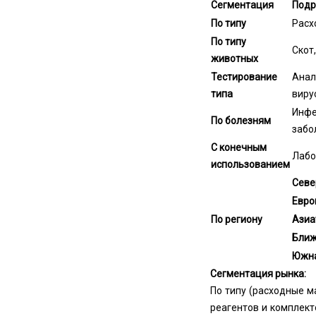
Сегментация
Подр
По типу
Расх
По типу
Скот,
животных
Тестирование
Анал
типа
виру
Инфе
По болезням
забо
С конечным
Лабо
использованием
Севе
Евро
По региону
Азиа
Ближ
Южна
Сегментация рынка:
По типу (расходные м
реагентов и комплект