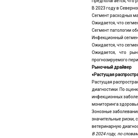
Предполагается, что р
В 2023 году в Северн
Сегмент расходных ма
Ожидается, что сегмен
Сегмент патологии об
Инфекционный сегмент
Ожидается, что сегме
Ожидается, что рын
прогнозируемого пери
Рыночный драйвер
«Растущая распростр
Растущая распростра
диагностики. По оцен
инфекционных заболе
мониторинга здоровь
Зонозные заболевания
значительные риски, 
ветеринарную диагнос
В 2024 году, по слов