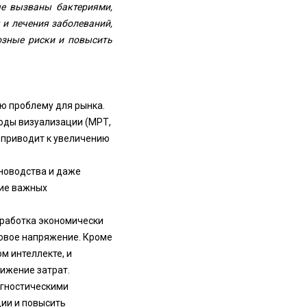
ые вызваны бактериями,
 и лечения заболеваний,
озные риски и повысить
ю проблему для рынка.
оды визуализации (МРТ,
 приводит к увеличению
новодства и даже
тие важных
зработка экономически
совое напряжение. Кроме
м интеллекте, и
ижение затрат.
агностическими
ии и повысить