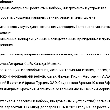
обности
одные материалы, реагенты и наборы, инструменты и устройства
 собачья, кошачьи, каприны, свиньи, овайн, птичьи, другие
итические услуги, диагностика визуализация, бактериология, пато
сология
кционные, неинфекционные, наследственные, врожденные и прио
левания
ратории, ветеринарные больницы и клиники, тестирование в точках
рная Америка
: США, Канада, Мексика
па
: Франция, Великобритания, Испания, Германия, Италия, Россия,
тско -Тихоокеанский регион
: Китай, Япония, Индия, Австралия, АС
ний Восток и Африка
: Турция, ОАЭ, Саудовская Аравия, Южная Аф
я Америка
: Бразилия, Аргентина, остальная часть Южной Америк
атериалы, реагенты и наборы, инструменты и устройства): сегмен
ов заработал 3,14 млрд долларов США в 2023 году из -за роста 