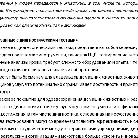
ваний у людей передаются у животных, в том числе те, котор
и. Ветеринарная диагностика необходима для раннего выявления
дающему вмешательствам в отношении здоровья смягчить зоон
ровья как для животных, так и для людей.
язанные с диагностическими тестами»
занные с диагностическими тестами, представляют собой серьезну
диагностические инструменты, такие как ПЦР -тестирование, мет
нные анализы крови, требуют сложного оборудования и опыта, что
ходов для ветеринарных клиник и лабораторий.
 могут быть бременем для владельцев домашних животных, живот
иков услуг, что потенциально ограничивает доступность и приня
едур.
траховое покрытие для здравоохранения домашних животных и ра
нтов диагностики в точке услуг, могут помочь уменьшить финан
 достижения, в том числе диагностика, основанная на искусственно
ва тестирования, могут со временем повысить эффективность и сн
ческому сотрудничеству между ветеринарными учреждениями, ди
овательскими организациями может еще больше ускорить инновац