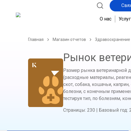
Свя
О нас
Услуг
Главная
Магазин отчетов
Здравоохранение
Рынок ветер
Размер рынка ветеринарной ди
(расходные материалы, реаген
скот, собака, кошачьи, каприн,
болезни, с конечным применен
тестируя тип, по болезням, ко
Страницы
:
230
|
Базовый год
: