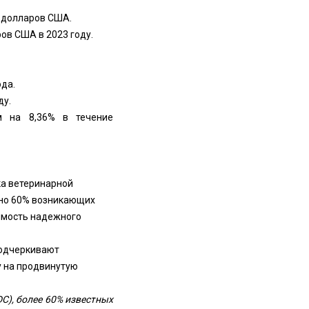
а долларов США.
ов США в 2023 году.
да.
ду.
м на 8,36% в течение
а ветеринарной
ьно 60% возникающих
имость надежного
подчеркивают
у на продвинутую
C), более 60% известных