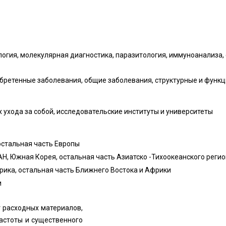
логия, молекулярная диагностика, паразитология, иммуноанализа, 
бретенные заболевания, общие заболевания, структурные и функ
 ухода за собой, исследовательские институты и университеты
 остальная часть Европы
ЕАН, Южная Корея, остальная часть Азиатско -Тихоокеанского реги
рика, остальная часть Ближнего Востока и Африки
и
т расходных материалов,
частоты и существенного