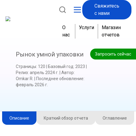
Свяжитесь
с нами
О
Услуги
Магазин
нас
отчетов
Рынок умной упаковки
Запросить сейчас
Страницы
:
120
|
Базовый год
:
2023
|
Релиз
:
апрель 2024 г.
|
Автор
:
Omkar R.
|
Последнее обновление
:
февраль 2026 г.
Описание
Краткий обзор отчета
Оглавление