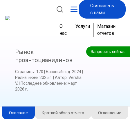
Свяжитесь
с нами
О
Услуги
Магазин
нас
отчетов
Рынок
Запросить сейчас
проантоцианидинов
Страницы
:
170
|
Базовый год
:
2024
|
Релиз
:
июнь 2025 г.
|
Автор
:
Versha
V.
|
Последнее обновление
:
март
2026 г.
Описание
Краткий обзор отчета
Оглавление