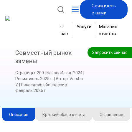
Свяжитесь
с нами
О
Услуги
Магазин
нас
отчетов
Совместный рынок
Запросить сейчас
замены
Страницы
:
200
|
Базовый год
:
2024
|
Релиз
:
июль 2025 г.
|
Автор
:
Versha
V.
|
Последнее обновление
:
февраль 2026 г.
Описание
Краткий обзор отчета
Оглавление