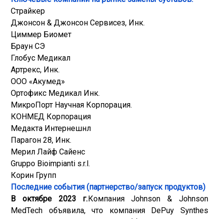
Страйкер
Джонсон & Джонсон Сервисез, Инк.
Циммер Биомет
Браун СЭ
Глобус Медикал
Артрекс, Инк.
ООО «Акумед»
Ортофикс Медикал Инк.
МикроПорт Научная Корпорация.
КОНМЕД Корпорация
Медакта Интернешнл
Парагон 28, Инк.
Мерил Лайф Сайенс
Gruppo Bioimpianti s.r.l.
Корин Групп
Последние события (партнерство/запуск продуктов)
В октябре 2023 г.
Компания Johnson & Johnson
MedTech объявила, что компания DePuy Synthes