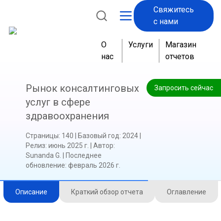
Свяжитесь
с нами
О
Услуги
Магазин
нас
отчетов
Рынок консалтинговых
Запросить сейчас
услуг в сфере
здравоохранения
Страницы
:
140
|
Базовый год
:
2024
|
Релиз
:
июнь 2025 г.
|
Автор
:
Sunanda G.
|
Последнее
обновление
:
февраль 2026 г.
Описание
Краткий обзор отчета
Оглавление