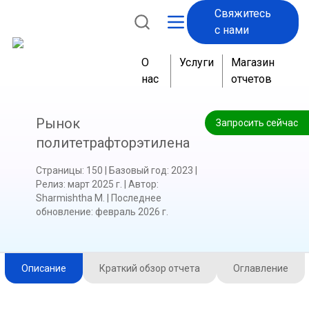
Свяжитесь
с нами
О
Услуги
Магазин
нас
отчетов
Рынок
Запросить сейчас
политетрафторэтилена
Страницы
:
150
|
Базовый год
:
2023
|
Релиз
:
март 2025 г.
|
Автор
:
Sharmishtha M.
|
Последнее
обновление
:
февраль 2026 г.
Описание
Краткий обзор отчета
Оглавление