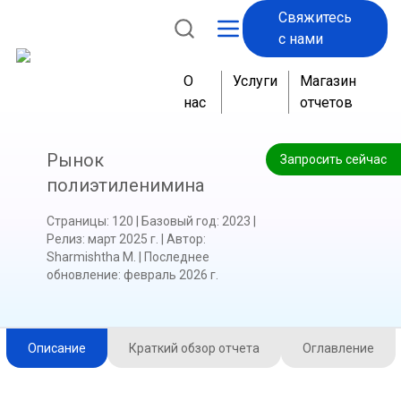
Свяжитесь
с нами
О
Услуги
Магазин
нас
отчетов
Рынок
Запросить сейчас
полиэтиленимина
Страницы
:
120
|
Базовый год
:
2023
|
Релиз
:
март 2025 г.
|
Автор
:
Sharmishtha M.
|
Последнее
обновление
:
февраль 2026 г.
Описание
Краткий обзор отчета
Оглавление