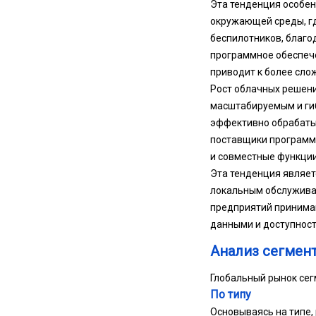
Эта тенденция особенн
окружающей среды, гд
беспилотников, благо
программное обеспече
приводит к более сло
Рост облачных решени
масштабируемым и ги
эффективно обрабатыв
поставщики программ
и совместные функции
Эта тенденция являет
локальным обслуживан
предприятий принимаю
данными и доступности
Анализ сегмен
Глобальный рынок сег
По типу
Основываясь на типе,