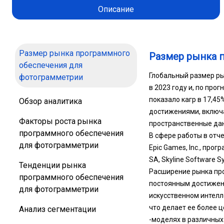
Описание
Размер рынка программного
Размер рынка 
обеспечения для
Глобальный размер ры
фотограмметрии
в 2023 году и, по прог
показало кагр в 17,4
Обзор аналитика
достижениями, включа
Факторы роста рынка
пространственные дан
программного обеспечения
В сфере работы в отче
для фотограмметрии
Epic Games, Inc., про
SA, Skyline Software Sy
Тенденции рынка
Расширение рынка пр
программного обеспечения
постоянным достижени
для фотограмметрии
искусственном интелле
что делает ее более 
Анализ сегментации
-моделях в различных