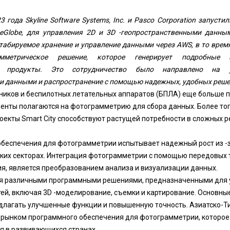
 года Skyline Software Systems, Inc. и Pasco Corporation запустил
neGlobe, для управления 2D и 3D -геопространственными данным
табируемое хранение и управление данными через AWS, в то врем
амметрическое решение, которое генерирует подробные
ые продукты. Это сотрудничество было направлено на у
и данными и распространение с помощью надежных, удобных реше
иков и беспилотных летательных аппаратов (БПЛА) еще больше п
менты полагаются на фотограмметрию для сбора данных. Более то
роекты Smart City способствуют растущей потребности в сложных 
беспечения для фотограмметрии испытывает надежный рост из -з
ких секторах. Интеграция фотограмметрии с помощью передовых те
я, является преобразованием анализа и визуализации данных.
ся различными программными решениями, предназначенными для
ей, включая 3D -моделирование, съемки и картирование. Основны
длагать улучшенные функции и повышенную точность. Азиатско-Т
рынком программного обеспечения для фотограмметрии, которое
я в развивающихся странах.