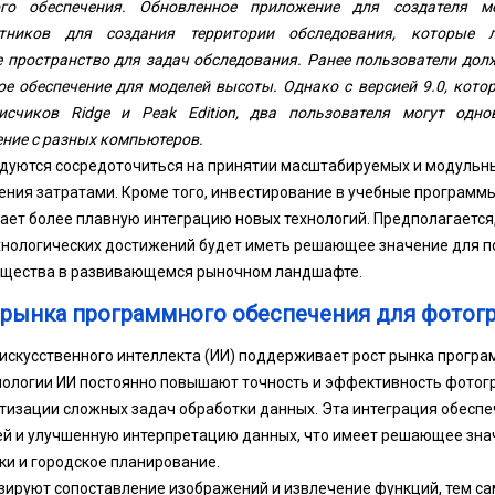
го обеспечения. Обновленное приложение для создателя м
тников для создания территории обследования, которые л
 пространство для задач обследования. Ранее пользователи дол
е обеспечение для моделей высоты. Однако с версией 9.0, кото
исчиков Ridge и Peak Edition, два пользователя могут одно
ние с разных компьютеров.
дуются сосредоточиться на принятии масштабируемых и модульн
ния затратами. Кроме того, инвестирование в учебные программ
ает более плавную интеграцию новых технологий. Предполагается, 
ехнологических достижений будет иметь решающее значение для 
ущества в развивающемся рыночном ландшафте.
 рынка программного обеспечения для фотог
искусственного интеллекта (ИИ) поддерживает рост рынка програ
нологии ИИ постоянно повышают точность и эффективность фотог
тизации сложных задач обработки данных. Эта интеграция обеспе
й и улучшенную интерпретацию данных, что имеет решающее знач
ки и городское планирование.
зируют сопоставление изображений и извлечение функций, тем с