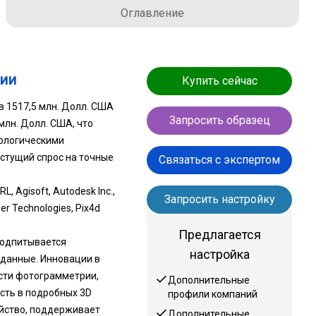
Оглавление
рии
Купить сейчас
 1517,5 млн. Долл. США
Запросить образец
 млн. Долл. США, что
нологическими
стущий спрос на точные
Связаться с экспертом
 Agisoft, Autodesk Inc.,
Запросить настройку
r Technologies, Pix4d
Предлагается
подпитывается
настройка
данные. Инновации в
сти фотограмметрии,
Дополнительные
сть в подробных 3D
профили компаний
яйство, поддерживает
Дополнительные