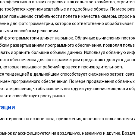
о эффективна в таких отраслях, как сельское хозяйство, строите
е требуются крупномасштабные и подробные образы. По мере раз
даря повышению стабильности полета и качества камеры, спрос н
ние для фотограмметрии, которое соответственно обрабатывает э
жным и способным решениям.
й фотограмметрии влияет на рынок. Облачные вычисления посто
бким развертываниям программного обеспечения, позволяя польз
ать и хранить большие объемы данных. Используя облачную инф
ного обеспечения для фотограмметрии предлагают доступ к данн
, которые повышают рабочий процесс и производительность.
ся тенденцией в дальнейшем способствует снижению затрат, связ
ием программного обеспечения. По мере продвижения облачных 
т эти решения, чтобы извлечь выгоду из улучшения мощности об
, что способствует росту рынка.
тации
ментирован на основе типа, приложения, конечного пользователя 
 рынок классифицируется на воздушную, наземную и другие. Возд