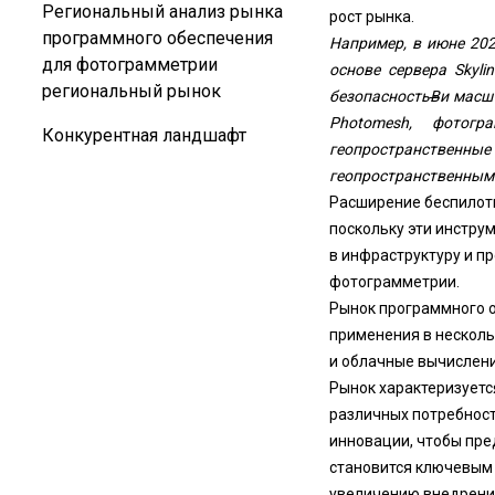
Региональный анализ рынка
рост рынка.
программного обеспечения
Например, в июне 2023
для фотограмметрии
основе сервера Skyli
региональный рынок
безопасность
В
и масш
Photomesh, фотогр
Конкурентная ландшафт
геопространственн
геопространственным
Расширение беспилотн
поскольку эти инстру
в инфраструктуру и п
фотограмметрии.
Рынок программного о
применения в несколь
и облачные вычислени
Рынок характеризует
различных потребност
инновации, чтобы пре
становится ключевым 
увеличению внедрени