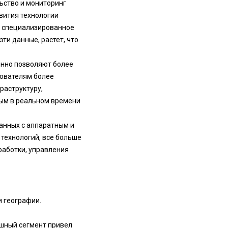
льство и мониторинг
вития технологии
а специализированное
ти данные, растет, что
янно позволяют более
ователям более
раструктуру,
ым в реальном времени
анных с аппаратным и
технологий, все больше
работки, управления
и географии.
ушный сегмент привел