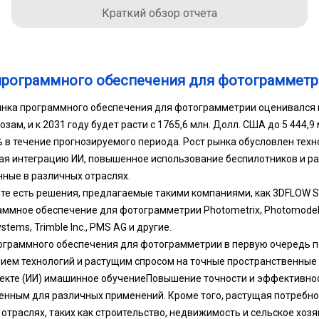
Краткий обзор отчета
программного обеспечения для фотограммет
нка программного обеспечения для фотограмметрии оценивался в
нозам, и к 2031 году будет расти с 1765,6 млн. Долл. США до 5 444,9
5% в течение прогнозируемого периода. Рост рынка обусловлен тех
я интеграцию ИИ, повышенное использование беспилотников и ра
ные в различных отраслях.
те есть решения, предлагаемые такими компаниями, как 3DFLOW SRL,
граммное обеспечение для фотограмметрии Photometrix, Photomodele
stems, Trimble Inc., PMS AG и другие.
ограммного обеспечения для фотограмметрии в первую очередь 
ем технологий и растущим спросом на точные пространственные 
кте (ИИ) и
машинное обучение
Повышение точности и эффективно
ценным для различных применений. Кроме того, растущая потребно
 отраслях, таких как строительство, недвижимость и сельское хоз