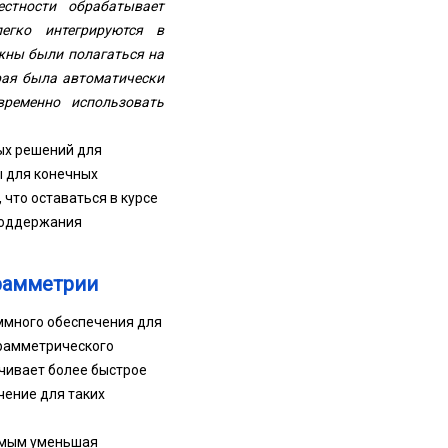
естности обрабатывает
егко интегрируются в
жны были полагаться на
рая была автоматически
временно использовать
ых решений для
ы для конечных
что оставаться в курсе
поддержания
рамметрии
ммного обеспечения для
рамметрического
чивает более быстрое
ение для таких
амым уменьшая