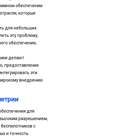
раммном обеспечении
отрасли, которые
ть для небольших
еть эту проблему,
ого обеспечения,
чики делают
о, предоставление
нтегрировать эти
 широкому внедрению
метрии
обеспечения для
 высоким разрешением,
 беспилотников с
х и точность.