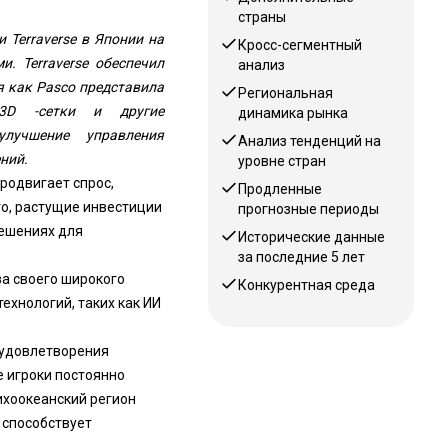
страны
и Terraverse в Японии на
Кросс-сегментный
и. Terraverse обеспечил
анализ
я как Pasco представила
Региональная
 3D -сетки и другие
динамика рынка
лучшение управления
Анализ тенденций на
ний.
уровне стран
родвигает спрос,
Продленные
го, растущие инвестиции
прогнозные периоды
решениях для
Исторические данные
за последние 5 лет
а своего широкого
Конкурентная среда
хнологий, таких как ИИ
 удовлетворения
е игроки постоянно
ихоокеанский регион
 способствует