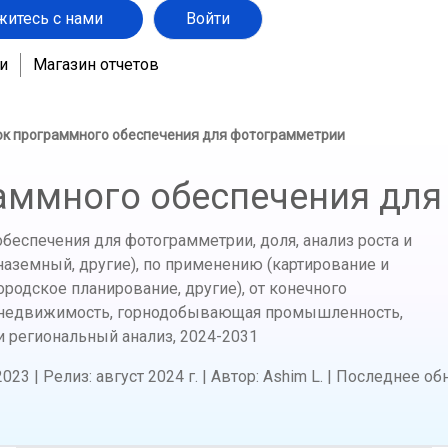
житесь с нами
Войти
и
Магазин отчетов
к программного обеспечения для фотограмметрии
аммного обеспечения для
еспечения для фотограмметрии, доля, анализ роста и
 наземный, другие), по применению (картирование и
ородское планирование, другие), от конечного
, недвижимость, горнодобывающая промышленность,
и региональный анализ,
2024-2031
2023
|
Релиз
:
август 2024 г.
|
Автор
:
Ashim L.
|
Последнее об