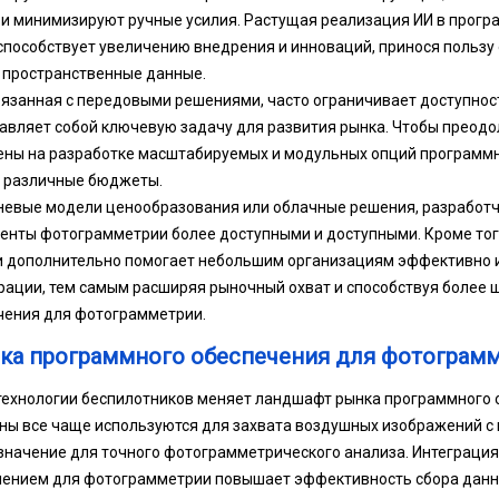
и минимизируют ручные усилия. Растущая реализация ИИ в прог
пособствует увеличению внедрения и инноваций, принося пользу 
 пространственные данные.
вязанная с передовыми решениями, часто ограничивает доступнос
авляет собой ключевую задачу для развития рынка. Чтобы преодол
ены на разработке масштабируемых и модульных опций программн
 различные бюджеты.
невые модели ценообразования или облачные решения, разработ
енты фотограмметрии более доступными и доступными. Кроме тог
и дополнительно помогает небольшим организациям эффективно и
ерации, тем самым расширяя рыночный охват и способствуя более
чения для фотограмметрии.
ка программного обеспечения для фотограм
технологии беспилотников меняет ландшафт рынка программного 
ы все чаще используются для захвата воздушных изображений с
начение для точного фотограмметрического анализа. Интеграция
ением для фотограмметрии повышает эффективность сбора данны