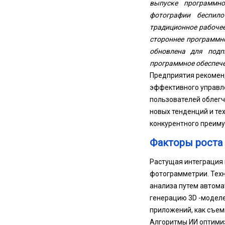
выпуске программно
фотографии беспило
традиционное рабочее
стороннее программно
обновлена для подп
программное обеспече
Предприятия рекомен
эффективного управле
пользователей облегч
новых тенденций и т
конкурентного преим
Факторы роста
Растущая интеграция 
фотограмметрии. Тех
анализа путем автома
генерацию 3D -моделе
приложений, как съем
Алгоритмы ИИ оптими