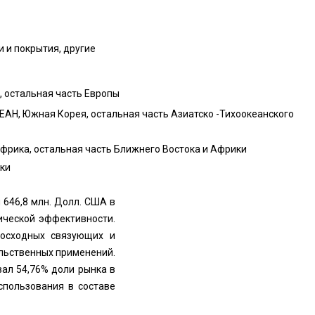
и и покрытия, другие
я, остальная часть Европы
АСЕАН, Южная Корея, остальная часть Азиатско -Тихоокеанского
Африка, остальная часть Ближнего Востока и Африки
ики
 646,8 млн. Долл. США в
мической эффективности.
восходных связующих и
льственных применений.
ал 54,76% доли рынка в
спользования в составе