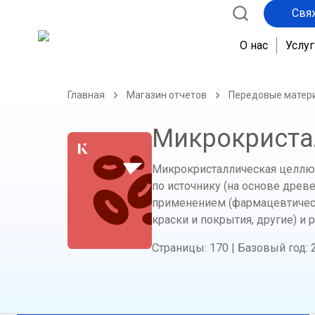
Свя
О нас
Услуг
Главная
Магазин отчетов
Передовые матер
Микрокриста
Микрокристаллическая целлюл
по источнику (на основе древ
применением (фармацевтическ
краски и покрытия, другие) и 
Страницы
:
170
|
Базовый год
: