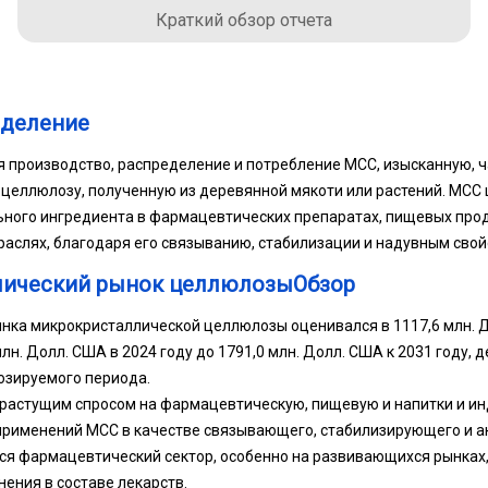
Краткий обзор отчета
еделение
я производство, распределение и потребление MCC, изысканную, 
еллюлозу, полученную из деревянной мякоти или растений. MCC 
ного ингредиента в фармацевтических препаратах, пищевых продук
траслях, благодаря его связыванию, стабилизации и надувным свой
лический рынок целлюлозыОбзор
нка микрокристаллической целлюлозы оценивался в 1117,6 млн. До
млн. Долл. США в 2024 году до 1791,0 млн. Долл. США к 2031 году,
нозируемого периода.
 растущим спросом на фармацевтическую, пищевую и напитки и ин
применений MCC в качестве связывающего, стабилизирующего и а
я фармацевтический сектор, особенно на развивающихся рынках,
ения в составе лекарств.