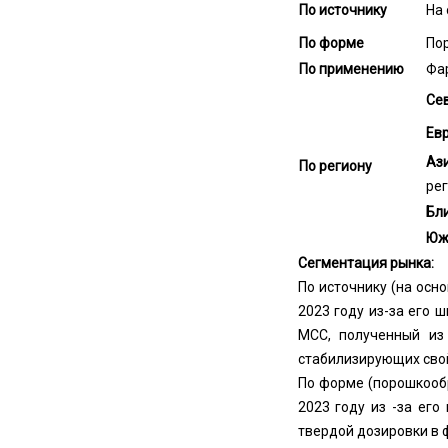
По источнику
На 
По форме
По
По применению
Фар
Се
Ев
Ази
По региону
ре
Бл
Юж
Сегментация рынка:
По источнику (на осн
2023 году из-за его 
MCC, полученный из
стабилизирующих свой
По форме (порошкооб
2023 году из -за ег
твердой дозировки в