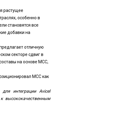
я растущее
траслях, особенно в
ели становятся все
кие добавки на
 предлагает отличную
ском секторе сдвиг в
составы на основе MCC,
озиционировал MCC как
 для интеграции Avicel
 к высококачественным