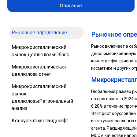
Описание
Рыночное определение
Рыночное опр
Рынок включает в себ
Микрокристаллический
деполимеризованную ц
рынок целлюлозыОбзор
качестве функциональ
Микрокристаллическая
косметике и других о
целлюлоза отчет
Микрокристал
Микрокристаллический
Глобальный размер ры
рынок
по прогнозам, в 2024 
целлюлозыРегиональный
6,20% в течение прог
анализ
Этот рост обусловлен
Конкурентная ландшафт
из-за универсальных 
агента. Расширяющийс
MCC в качестве наполн