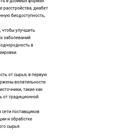
сть в дозивых формах.
е расстройства, диабет
нную биодоступность,
, чтобы улучшить
их заболеваний
 однородность в
зировки.
ть от сырья, в первую
вержены волатильности
источники, такие как
ь от традиционной
я сети поставщиков
ции и обработке
го сырья.