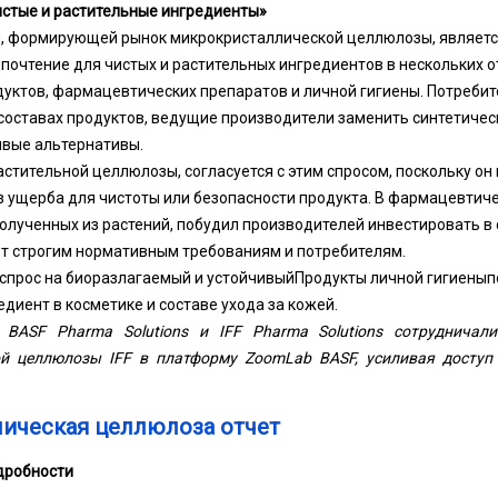
истые и растительные ингредиенты»
, формирующей рынок микрокристаллической целлюлозы, являетс
почтение для чистых и растительных ингредиентов в нескольких о
уктов, фармацевтических препаратов и личной гигиены. Потребит
составах продуктов, ведущие производители заменить синтетичес
ивые альтернативы.
астительной целлюлозы, согласуется с этим спросом, поскольку он
 ущерба для чистоты или безопасности продукта. В фармацевтиче
полученных из растений, побудил производителей инвестировать в 
т строгим нормативным требованиям и потребителям.
 спрос на биоразлагаемый и устойчивый
Продукты личной гигиены
п
диент в косметике и составе ухода за кожей.
BASF Pharma Solutions и IFF Pharma Solutions сотрудничали
й целлюлозы IFF в платформу ZoomLab BASF, усиливая доступ
ическая целлюлоза отчет
дробности