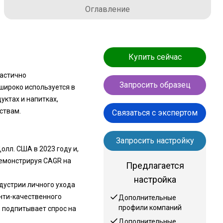
Оглавление
Купить сейчас
частично
Запросить образец
широко используется в
тах и ​​напитках,
ствам.
Связаться с экспертом
Запросить настройку
лл. США в 2023 году и,
 демонстрируя CAGR на
Предлагается
настройка
дустрии личного ухода
нти-качественного
Дополнительные
профили компаний
 подпитывает спрос на
Дополнительные