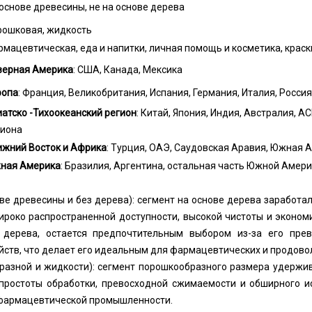
основе древесины, не на основе дерева
рошковая, жидкость
мацевтическая, еда и напитки, личная помощь и косметика, краск
верная Америка
: США, Канада, Мексика
ропа
: Франция, Великобритания, Испания, Германия, Италия, Росси
атско -Тихоокеанский регион
: Китай, Япония, Индия, Австралия, 
гиона
ижний Восток и Африка
: Турция, ОАЭ, Саудовская Аравия, Южная 
ная Америка
: Бразилия, Аргентина, остальная часть Южной Амер
ове древесины и без дерева): сегмент на основе дерева заработал
широко распространенной доступности, высокой чистоты и эконо
 дерева, остается предпочтительным выбором из-за его пре
ств, что делает его идеальным для фармацевтических и продово
разной и жидкости): сегмент порошкообразного размера удержив
о простоты обработки, превосходной сжимаемости и обширного и
 фармацевтической промышленности.