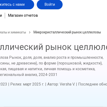
житесь с нами
Войти
и
Магазин отчетов
иалы и химикаты
Микрокристаллический рынок целлюлозы
ллический рынок целлю
оза Рынок, доля, доля, анализ роста и промышленности,
есины, не древесина), по форме (порошковой, жидкости),
ая, пищевая и напитки, личная помощь и косметика,
региональный анализ,
2024-2031
2023
|
Релиз
:
март 2025 г.
|
Автор
:
Versha V.
|
Последнее обн