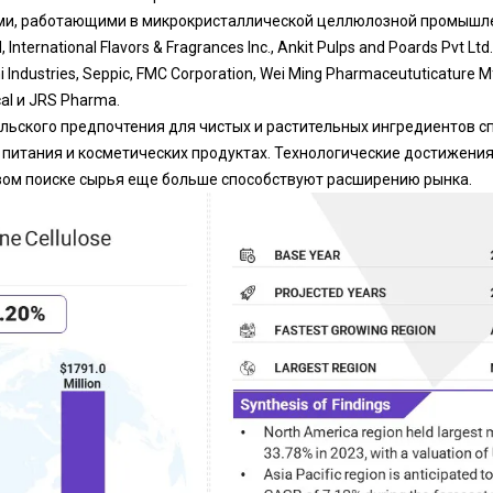
и, работающими в микрокристаллической целлюлозной промышле
 International Flavors & Fragrances Inc., Ankit Pulps and Poards Pvt Ltd.
i Industries, Seppic, FMC Corporation, Wei Ming Pharmaceututicature M
al и JRS Pharma.
ьского предпочтения для чистых и растительных ингредиентов сп
 питания и косметических продуктах. Технологические достижения
ом поиске сырья еще больше способствуют расширению рынка.