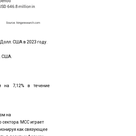
Долл. США в 2023 году.
. США.
м на 7,12% в течение
ом на
 сектора. MCC играет
ионируя как связующее