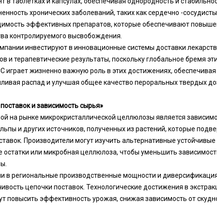
т в таблетках и капсулах, обеспечивая однородность и стабильно
енность хронических заболеваний, таких как сердечно -сосудисты
одимость эффективных препаратов, которые обеспечивают повыше
тва контролируемого высвобождения.
пании инвестируют в инновационные системы доставки лекарств
ов и терапевтические результаты, поскольку глобальное бремя эт
C играет жизненно важную роль в этих достижениях, обеспечивая
силивая распад и улучшая общее качество пероральных твердых до
поставок и зависимость сырья»
й на рынке микрокристаллической целлюлозы является зависимос
льпы и других источников, полученных из растений, которые под
ставок. Производители могут изучить альтернативные устойчивые 
 остатки или микробная целлюлоза, чтобы уменьшить зависимост
ы.
ии в региональные производственные мощности и диверсификаци
чивость цепочки поставок. Технологические достижения в экстрак
т повысить эффективность урожая, снижая зависимость от скудно