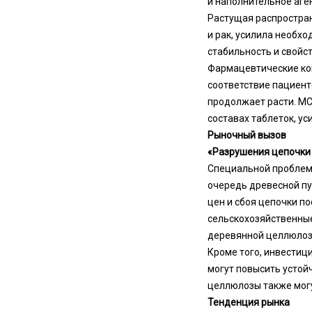
и наполнительное аген
Растущая распростран
и рак, усилила необх
стабильность и свойс
Фармацевтические ком
соответствие пациент
продолжает расти. MC
составах таблеток, у
Рыночный вызов
«Разрушения цепочки 
Специальной проблемо
очередь древесной пу
цен и сбоя цепочки по
сельскохозяйственные
деревянной целлюлоз
Кроме того, инвестиц
могут повысить устой
целлюлозы также могу
Тенденция рынка