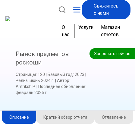
Свяжитесь
с нами
О
Услуги
Магазин
нас
отчетов
Рынок предметов
Запросить сейчас
роскоши
Страницы
:
120
|
Базовый год
:
2023
|
Релиз
:
июнь 2024 г.
|
Автор
:
Antriksh P.
|
Последнее обновление
:
февраль 2026 г.
Описание
Краткий обзор отчета
Оглавление