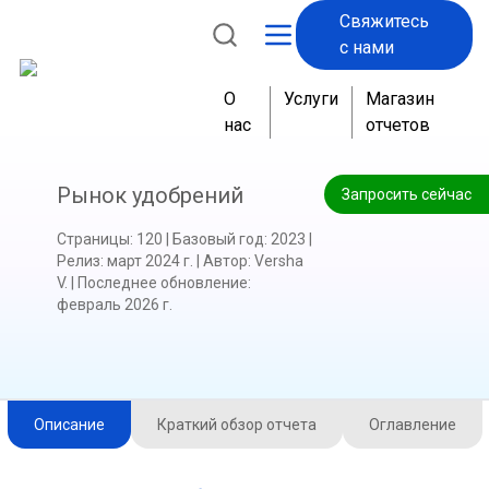
Свяжитесь
с нами
О
Услуги
Магазин
нас
отчетов
Рынок удобрений
Запросить сейчас
Страницы
:
120
|
Базовый год
:
2023
|
Релиз
:
март 2024 г.
|
Автор
:
Versha
V.
|
Последнее обновление
:
февраль 2026 г.
Описание
Краткий обзор отчета
Оглавление