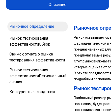
Описание
Рыночное определение
Рыночное опр
Рынок охватывает оце
Рынок тестирования
фармацевтической и к
эффективностиОбзор
предназначенных для 
Снимок отчета о рынке
предполагаемые резу
тестирования эффективности
Этот рынок включает 
которые оценивают эф
Рынок тестирования
В отчете предлагаетс
эффективностиРегиональный
подробным региональ
анализ
Рынок тестиро
Конкурентная ландшафт
Глобальный размер рын
прогнозам, будет расти
прогнозируемого пери