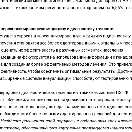
цевтический сегмент достигнет 186,2 миллиона долларов США к 2
атско -Тихоокеанском регионе вырастет в среднем на 6,56% в т
 персонализированную медицину и диагностику точности
растущего спроса на персонализированную медицину и диагностику 
лечения становятся все более адаптированными к отдельным про
 оценить их эффективность в различных сегментах населения.
медицина фокусируется на использовании информации о генах, 
а для создания более эффективных методов лечения. Это привел
ффективность, чтобы обеспечить оптимальные результаты. Достиж
расширенные системы визуализации, способствуют тестированию
ередовых диагностических технологий, таких как системы ПЭТ/КТ
ого обучения, дополнительно поддерживает этот спрос, поскольку
и точное тестирование для персонализированных методов лечени
еобходимости более точных и адаптированных решений для тести
Healthcare расширила свой портфель с добавлением трех ключев
иклотрона, обеспечивающего внутреннее производство индикатор