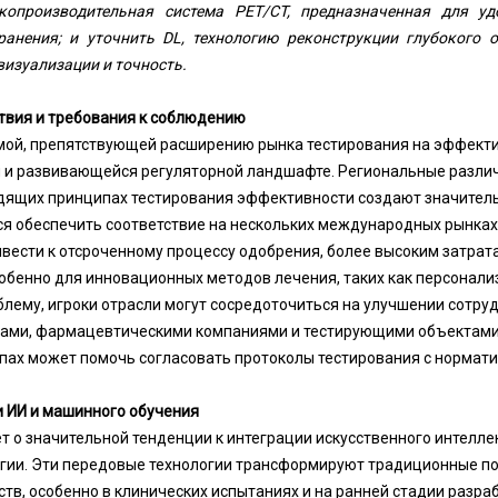
копроизводительная система PET/CT, предназначенная для уд
ранения; и уточнить DL, технологию реконструкции глубокого 
изуализации и точность.
твия и требования к соблюдению
ой, препятствующей расширению рынка тестирования на эффекти
 и развивающейся регуляторной ландшафте. Региональные разли
одящих принципах тестирования эффективности создают значител
я обеспечить соответствие на нескольких международных рынках
ивести к отсроченному процессу одобрения, более высоким затрат
обенно для инновационных методов лечения, таких как персонал
блему, игроки отрасли могут сосредоточиться на улучшении сотр
ами, фармацевтическими компаниями и тестирующими объектами
ппах может помочь согласовать протоколы тестирования с норма
 ИИ и машинного обучения
 о значительной тенденции к интеграции искусственного интеллек
огии. Эти передовые технологии трансформируют традиционные п
тв, особенно в клинических испытаниях и на ранней стадии разраб