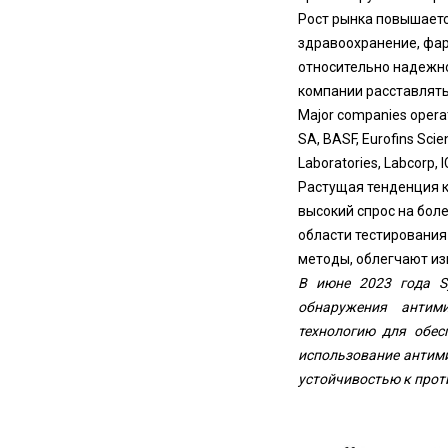
Рост рынка повышаетс
здравоохранение, фа
относительно надежно
компании расставлять
Major companies operatin
SA, BASF, Eurofins Scien
Laboratories, Labcorp, 
Растущая тенденция к
высокий спрос на бол
области тестирования
методы, облегчают из
В июне 2023 года Sy
обнаружения антим
технологию для обес
использование антим
устойчивостью к про