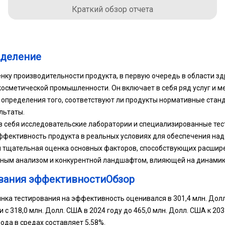
Краткий обзор отчета
еделение
нку производительности продукта, в первую очередь в области з
осметической промышленности. Он включает в себя ряд услуг и м
определения того, соответствуют ли продукты нормативные станд
льтаты.
в себя исследовательские лаборатории и специализированные те
фективность продукта в реальных условиях для обеспечения над
я тщательная оценка основных факторов, способствующих расшире
ным анализом и конкурентной ландшафтом, влияющей на динамику
вания эффективностиОбзор
ка тестирования на эффективность оценивался в 301,4 млн. Долл.
 с 318,0 млн. Долл. США в 2024 году до 465,0 млн. Долл. США к 203
ода в средах составляет 5,58%.