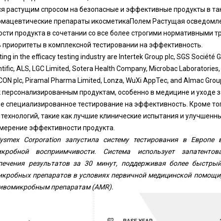
я растущим спросом на безопасные и эффективные продукты в так
рмацевтические препараты и
косметика
Полем Растущая осведомле
сти продукта в сочетании со все более строгими нормативными т
 приоритеты в комплексной тестировании на эффективность.
g in the efficacy testing industry are Intertek Group plc, SGS Société 
tific, ALS, LGC Limited, Sotera Health Company, Microbac Laboratories, I
ICON plc, Piramal Pharma Limited, Lonza, WuXi AppTec, and Almac Grou
 персонализированным продуктам, особенно в медицине и уходе з
ее специализированное тестирование на эффективность. Кроме то
 технологий, такие как лучшие клинические испытания и улучшен
мерение эффективности продукта.
smex Corporation запустила систему тестирования в Европе 
икробной восприимчивости. Система использует запатенто
печения результатов за 30 минут, поддерживая более быстры
икробных препаратов в условиях первичной медицинской помощи,
тивомикробным препаратам (AMR).