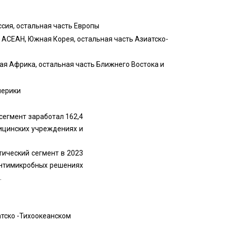
ссия, остальная часть Европы
я, АСЕАН, Южная Корея, остальная часть Азиатско-
ая Африка, остальная часть Ближнего Востока и
мерики
егмент заработал 162,4
дицинских учреждениях и
ический сегмент в 2023
антимикробных решениях
.
атско -Тихоокеанском