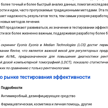
 более точный и более быстрый анализ данных, помогая исследов
ости и идеи, часто пропускаемые традиционными методами. Эта 
ет надежность результатов теста, тем самым ускоряя разработку
 новых методов лечения.
и МЛ продолжают развиваться, их значение в тестировании эффект
сти все более жизненно важным, поддерживая разработку более б
.
скрининг Eyonis Eyonis в Median Technologies (LCS) достиг пер
ании Revive, что является важной вехой для регуляторных пред
ове AI/ML, предназначенное для повышения диагностики рент
й дозой компьютерной томографией (LDCT), показало статистиче
ких по сравнению с только рентгенологами.
 о рынке тестирования эффективности
Подробности
Антимикробный, дезинфицирующее средство
Фармацевтическая, косметика и личная помощь, другие