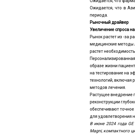
Ожидается, что фарма
Ожидается, что в Ази
периода.
Рыночный драйвер
Увеличение спроса на
Рынок растет из -за 
медицинские методы 
растет необходимость
Персонализированная 
образе жизни пациент
на тестирование на э
технологий, включая 
методов лечения.
Растущее внедрение п
реконструкции глубок
обеспечивают точное 
для удовлетворения н
В июне 2024 года GE 
Magni, компактного ц