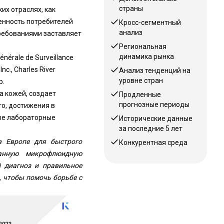
страны
их отраслях, как
нность потребителей
Кросс-сегментный
анализ
ребованиями заставляет
Региональная
динамика рынка
Générale de Surveillance
nc., Charles River
Анализ тенденций на
уровне стран
p.
а кожей, создает
Продленные
прогнозные периоды
го, достижения в
ные лабораторные
Исторические данные
за последние 5 лет
в Европе для быстрого
Конкурентная среда
ванную микрофлюидную
й диагноз и правильное
 чтобы помочь борьбе с