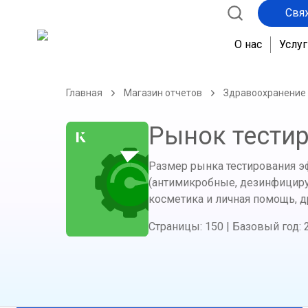
Свя
О нас
Услуг
Главная
Магазин отчетов
Здравоохранение
Рынок тести
Размер рынка тестирования эфф
(антимикробные, дезинфициру
косметика и личная помощь, д
Страницы
:
150
|
Базовый год
: