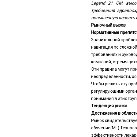
Legend 21 CM, высо
требований здравоох
повышенную ясность в
Рыночный вызов
Нормативные препятс
Значительной проблем
навигация по сложной
требованиях и руков
компаний, стремящихс
Эти правила могут пр
неопределенности, ос
Чтобы решить эту про
регулирующими орган
понимания в этих гру
Тенденция рынка
Достижения в области
Рынок свидетельствует
обучение
(ML) Технол
эффективности лекарс