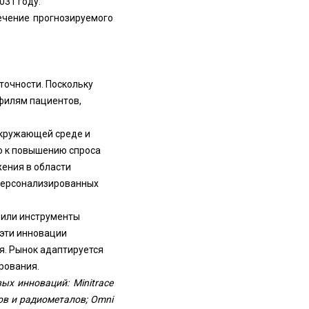
031 году.
ечение прогнозируемого
точности. Поскольку
филям пациентов,
окружающей среде и
о к повышению спроса
ения в области
 персонализированных
 или инструменты
 эти инновации
я. Рынок адаптируется
рования.
ых инноваций: Minitrace
ов и радиометалов; Omni