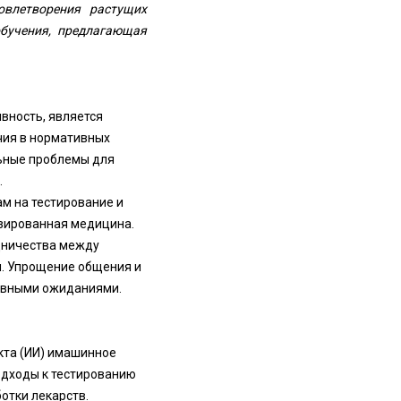
овлетворения растущих
обучения, предлагающая
вность, является
чия в нормативных
ьные проблемы для
.
ам на тестирование и
изированная медицина.
удничества между
. Упрощение общения и
тивными ожиданиями.
та (ИИ) и
машинное
одходы к тестированию
отки лекарств.