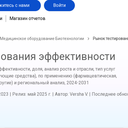
житесь с нами
Войти
и
Магазин отчетов
 Медицинское оборудование Биотехнологии
Рынок тестирован
рования эффективности
ективности, доля, анализ роста и отрасли, тип услуг
ющие средства), по применению (фармацевтическая,
ругие) и региональный анализ,
2024-2031
2023
|
Релиз
:
май 2025 г.
|
Автор
:
Versha V.
|
Последнее обно