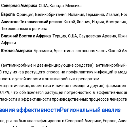
Северная Америка
: США, Канада, Мексика
Европа
: Франция, Великобритания, Испания, Германия, Италия, Ро
Азиатско-Тихоокеанский регион
: Китай, Япония, Индия, Австрали
Тихоокеанского региона
Ближний Восток и Африка
: Турция, США, Саудовская Аравия, Южн
Африки
Южная Америка
: Бразилия, Аргентина, остальная часть Южной А
 (антимикробные и дезинфицирующие средства): антимикробный с
3 году из -за растущего спроса на профилактику инфекций в ме
ость о устойчивости к антимикробным препаратам.
ацевтическая, косметика и личная помощь и другие): фармацевт
0,47%, что объясняется растущей потребностью в эффективных 
пасности и эффективности производственных процессов лекарств
вания эффективностиРегиональный анализ
не, рынок был классифицирован в Северной Америке, Европе, Ази