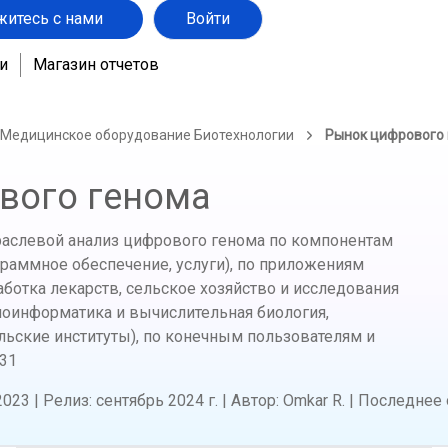
житесь с нами
Войти
и
Магазин отчетов
 Медицинское оборудование Биотехнологии
Рынок цифрового
вого генома
траслевой анализ цифрового генома по компонентам
граммное обеспечение, услуги), по приложениям
аботка лекарств, сельское хозяйство и исследования
иоинформатика и вычислительная биология,
льские институты), по конечным пользователям и
31
2023
|
Релиз
:
сентябрь 2024 г.
|
Автор
:
Omkar R.
|
Последнее 