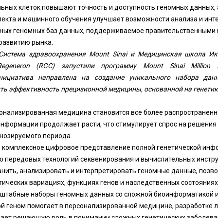
ьных клеток повышают точность и доступность геномных данных, 
лекта и машинного обучения улучшает возможности анализа и инт
ных геномных баз данных, поддерживаемое правительственными 
развитию рынка.
 Система здравоохранения Mount Sinai и Медицинская школа Ик
egeneron (RGC) запустили программу Mount Sinai Million He
нициатива направлена ​​на создание уникального набора дан
ть эффективность прецизионной медицины, основанной на генетике
рсонализированная медицина становится все более распространенн
нформации продолжает расти, что стимулирует спрос на решения
гнозируемого периода.
 комплексное цифровое представление полной генетической инф
 передовых технологий секвенирования и вычислительных инстр
анить, анализировать и интерпретировать геномные данные, позв
тических вариациях, функциях генов и наследственных состояниях
сштабные наборы геномных данных со сложной биоинформатикой 
й геном помогает в персонализированной медицине, разработке л
рает решающую роль в понимании сложных генетических заболев