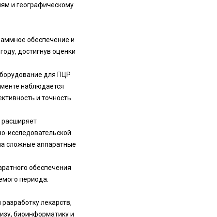
лям и географическому
раммное обеспечение и
году, достигнув оценки
оборудование для ПЦР
егменте наблюдается
ктивность и точность
 расширяет
чно-исследовательской
на сложные аппаратные
паратного обеспечения
емого периода.
 разработку лекарств,
изу, биоинформатику и