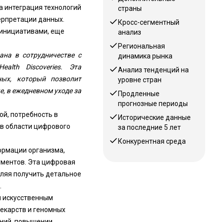
а интеграция технологий
страны
ерпретации данных.
Кросс-сегментный
инициативами, еще
анализ
Региональная
ана в сотрудничестве с
динамика рынка
alth Discoveries. Эта
Анализ тенденций на
ных, который позволит
уровне стран
, в ежедневном уходе за
Продленные
прогнозные периоды
ой, потребность в
Исторические данные
 в области цифрового
за последние 5 лет
Конкурентная среда
ормации организма,
ументов. Эта цифровая
оляя получить детальное
.
и искусственным
екарств и геномных
аний, повышении