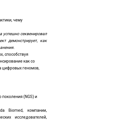
ктики, чему
да успешно секвенировал
ект демонстрирует, как
анения.
х, способствуя
нсирование как со
а цифровых геномов,
 поколения (NGS) и
ida Biomed, компании,
ских исследователей,