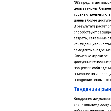
NGS предлагает высо
целые геномы. Секвен
уровне отдельных кле
данные более доступн
В результате растет с
способствуют расшир
затраты, связанные с
конфиденциальностью 
замедлить внедрение 
Ключевые игроки реша
доступные геномные р
процессов соблюдени
внимание на инноваци
внедрение геномных т
Тенденции рын
Внедрение искусствен
значительному росту 
наборов геномных дан