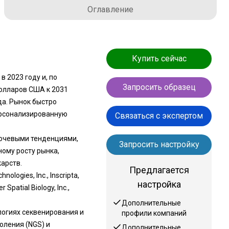
Оглавление
Купить сейчас
 2023 году и, по
Запросить образец
долларов США к 2031
да. Рынок быстро
ерсонализированную
Связаться с экспертом
лючевыми тенденциями,
Запросить настройку
ому росту рынка,
арств.
Предлагается
ogies, Inc., Inscripta,
настройка
 Spatial Biology, Inc.,
Дополнительные
огиях секвенирования и
профили компаний
оления (NGS) и
Дополнительные