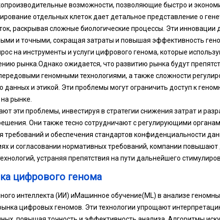
копроизводительные возможности, позволяющие быстро и эконом
ирование отдельных клеток дает детальное представление о гене
ток, раскрывая сложные биологические процессы. Эти инновации
ыми и точными, сокращая затраты и повышая эффективность гено
прос на инструменты и услуги цифрового генома, которые использу
ению рынка.
Однако ожидается, что развитию рынка будут препятс
 передовыми геномными технологиями, а также сложности регулир
данных и этикой. Эти проблемы могут ограничить доступ к геном
на рынке.
ют эти проблемы, инвестируя в стратегии снижения затрат и раз
ешения. Они также тесно сотрудничают с регулирующими органа
я требований и обеспечения стандартов конфиденциальности дан
ях и согласовании нормативных требований, компании повышают 
ехнологий, устраняя препятствия на пути дальнейшего стимулиров
ка цифрового генома
ного интеллекта (ИИ) и
Машинное обучение
(ML) в анализе геномн
рынка цифровых геномов. Эти технологии упрощают интерпретац
ных, повышая точность и эффективность анализа. Алгоритмы иску