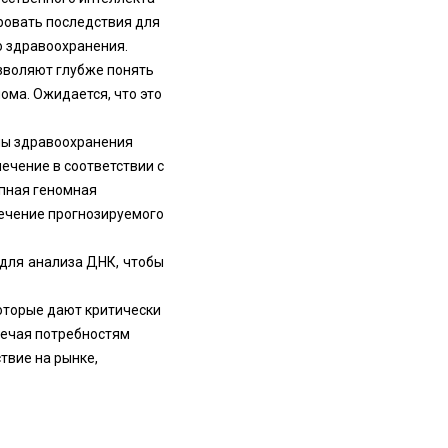
ровать последствия для
о здравоохранения.
озволяют глубже понять
ома. Ожидается, что это
мы здравоохранения
чение в соответствии с
пная геномная
течение прогнозируемого
 для анализа ДНК, чтобы
оторые дают критически
вечая потребностям
твие на рынке,