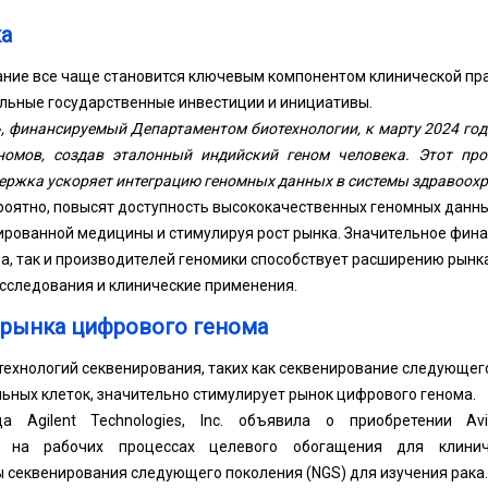
а
ние все чаще становится ключевым компонентом клинической пра
льные государственные инвестиции и инициативы.
, финансируемый Департаментом биотехнологии, к марту 2024 го
номов, создав эталонный индийский геном человека. Этот про
ержка ускоряет интеграцию геномных данных в системы здравоохр
роятно, повысят доступность высококачественных геномных данны
рованной медицины и стимулируя рост рынка. Значительное фина
а, так и производителей геномики способствует расширению рынк
сследования и клинические применения.
 рынка цифрового генома
технологий секвенирования, таких как секвенирование следующего
ьных клеток, значительно стимулирует рынок цифрового генома.
 Agilent Technologies, Inc. объявила о приобретении Av
я на рабочих процессах целевого обогащения для клиниче
секвенирования следующего поколения (NGS) для изучения рака.