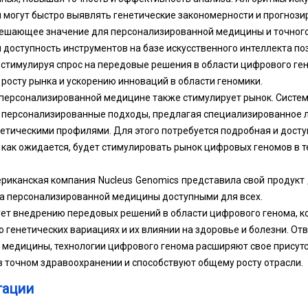
 могут быстро выявлять генетические закономерности и прогнози
решающее значение для персонализированной медицины и точног
 доступность инструментов на базе искусственного интеллекта п
 стимулируя спрос на передовые решения в области цифрового ген
 росту рынка и ускорению инноваций в области геномики.
 персонализированной медицине также стимулирует рынок. Систе
персонализированные подходы, предлагая специализированное ле
тическими профилями. Для этого потребуется подробная и досту
 как ожидается, будет стимулировать рынок цифровых геномов в 
ериканская компания Nucleus Genomics представила свой продукт
а персонализированной медицины доступными для всех.
ует внедрению передовых решений в области цифрового генома, к
генетических вариациях и их влиянии на здоровье и болезни. От
медицины, технологии цифрового генома расширяют свое присутс
 точном здравоохранении и способствуют общему росту отрасли.
тации