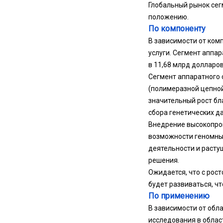
Глобальный рынок сег
положению.
По компоненту
В зависимости от ком
услуги. Сегмент аппа
в 11,68 млрд долларо
Сегмент аппаратного 
(полимеразной цепной
значительный рост бл
сбора генетических д
Внедрение высокопро
возможности геномных
деятельности и раст
решения.
Ожидается, что с рос
будет развиваться, ч
По применению
В зависимости от обл
исследования в облас