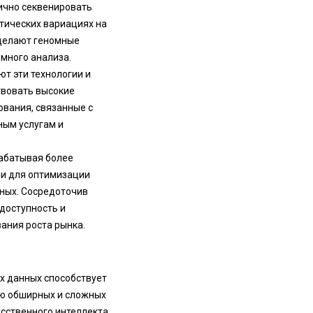
ично секвенировать
тических вариациях на
 делают геномные
много анализа.
ют эти технологии и
твовать высокие
ования, связанные с
ным услугам и
рабатывая более
ми для оптимизации
ных. Сосредоточив
доступность и
ания роста рынка.
ых данных способствует
ию обширных и сложных
сственного интеллекта