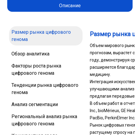
Описание
Размер рынка цифрового
Размер рынка 
генома
Объем мирового рынка
прогнозам, вырастет 
Обзор аналитика
году, демонстрируя с
Факторы роста рынка
расширяется благодар
цифрового генома
медицину.
Интеграция искусстве
Тенденции рынка цифрового
улучшающими анализ д
генома
предлагая передовые 
В объем работ в отчет 
Анализ сегментации
Inc., bioMérieux, GE Heal
Региональный анализ рынка
PacBio, PerkinElmer Inc
цифрового генома
Рынок цифровых геном
растущему спросу на 