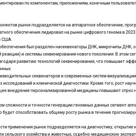
ментирован по компонентам, приложениям, конечным пользовате
понентов рынок подразделяется на аппаратное обеспечение, прог
ратного обеспечения лидировал на рынке цифрового генома в 2023 
в США.
обеспечения был разделен на
секвенаторы ДНК
, микрочипы ДНК, 
 реакции) и системы секвенирования нового поколения. В этом с
агодаря развитию технологий секвенирования, что повышает эффе
анных.
изводительных секвенаторов и современных систем визуализации
 исследований и клинической диагностики. Кроме того, рост нау
ущее внедрение персонализированной медицины повышают спрос 
том сложности и точности генерации геномных данных сегмент ап
то будет способствовать общему росту рынка в течение прогнозиру
асти применения рынок подразделяется на диагностику, открытие и
ти сельского хозяйства и животных, судебно-медицинскую эксперт