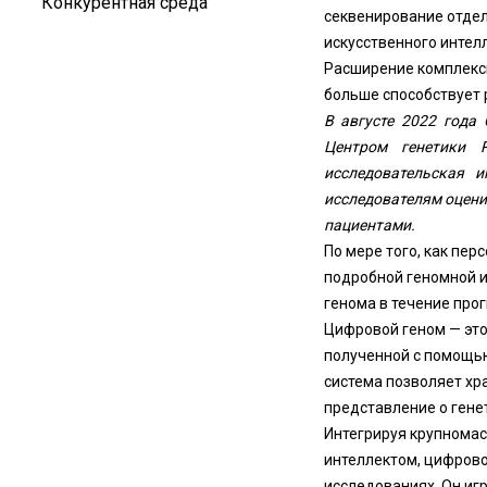
Конкурентная среда
секвенирование отдел
искусственного интел
Расширение комплекс
больше способствует 
В августе 2022 года
Центром генетики R
исследовательская и
исследователям оцени
пациентами.
По мере того, как пе
подробной геномной и
генома в течение про
Цифровой геном — это
полученной с помощью
система позволяет хр
представление о гене
Интегрируя крупнома
интеллектом, цифрово
исследованиях. Он иг