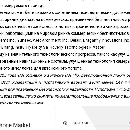
огнозируемого периода.
ынка может быть связано с сочетанием технологических достиже
сширение диапазона коммерческих применений беспилотников и р
й, как сельское хозяйство, логистика, строительство и кинопроизв
, работающими на мировом рынке коммерческих беспилотников, яв
tems Inc., Yuneec, Aerovironment, Inc., Delair., Draganfly Innovations 
 Ehang, Insitu, Flyability Sa, Hoverly Technologies и Asster
ду из значительного технологического прогресса, такого как улуч
вованные навигационные системы, улучшенная технология камеры 
нного интеллекта для автономного полета.
025 года DJI объявил о выпуске DJI Flip, революционной линии 
. Этот компактный и портативный вариант весит менее 249 г
ки для повышения безопасности и надежности. Используя 1/1,3-
ользователям легко снимать 48-мегапиксельные изображения с в
ной кнопки нажимания.