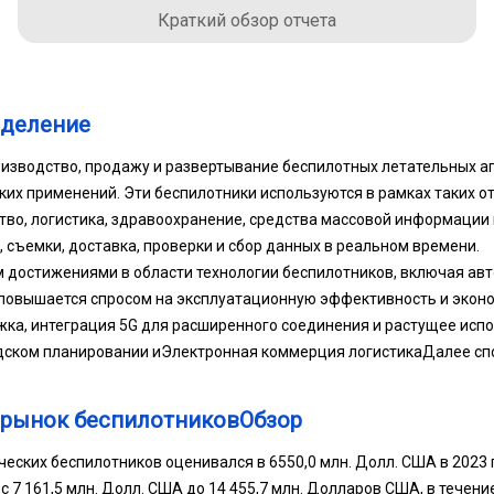
Краткий обзор отчета
еделение
изводство, продажу и развертывание беспилотных летательных а
их применений. Эти беспилотники используются в рамках таких от
ство, логистика, здравоохранение, средства массовой информации 
 съемки, доставка, проверки и сбор данных в реальном времени.
 достижениями в области технологии беспилотников, включая авт
повышается спросом на эксплуатационную эффективность и эконо
ка, интеграция 5G для расширенного соединения и растущее исп
дском планировании и
Электронная коммерция логистика
Далее сп
рынок беспилотниковОбзор
ских беспилотников оценивался в 6550,0 млн. Долл. США в 2023 го
 с 7 161,5 млн. Долл. США до 14 455,7 млн. Долларов США, в течен