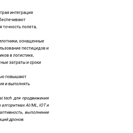
трая интеграция
обеспечивают
 точность полета,
пилотники, оснащенные
ользование пестицидов и
ков в логистике,
ные затраты и сроки
стью повышают
ия и выполнять
xai.tech для продвижения
 алгоритмах AI/ML, IOT и
аптивность, выполнение
аций дронов.