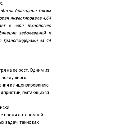
х.
яйства благодаря таким
орая инвестировала 4,64
ает в себя технологию
фикации заболеваний и
с транспондерами за 44
я на ее рост. Одним из
я воздушного
ания к лицензированию,
редприятий, пытающихся
риски
ое время автономной
х задач, таких как