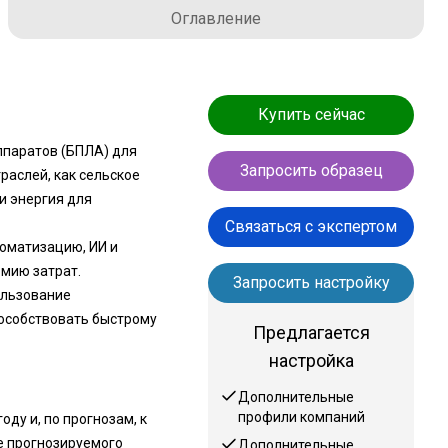
Оглавление
Купить сейчас
ппаратов (БПЛА) для
Запросить образец
раслей, как сельское
и энергия для
Связаться с экспертом
оматизацию, ИИ и
мию затрат.
Запросить настройку
ользование
особствовать быстрому
Предлагается
настройка
Дополнительные
профили компаний
ду и, по прогнозам, к
ие прогнозируемого
Дополнительные