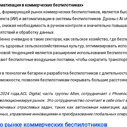
оматизация в коммерческих беспилотниках»
, формирующей рынок коммерческих беспилотников, является быс
лекта (ИИ) и автоматизации в системы беспилотников. Дроны с AI 
 снижая необходимость в ручном контроле и значительно повышая
тствий и обработку данных.
енно очевидно в таких секторах, как сельское хозяйство, где бес
ать здоровье сельскохозяйственных культур, оптимизировать исп
 новой тенденцией является расширение использования беспилотни
ают беспилотные воздушные поставки, чтобы сократить транспорт
я в технологии батареи и разработка беспилотников с длительно
можности, позволяя беспилотникам покрывать большие расстоян
2024 года,
ACL Digital, часть группы Alten, сотрудничает с Phoeni
еволюционизируя рынок. Это сотрудничество сочетает в себе опыт в
лючевых отраслевых задач, таких как автономная навигация, ад
нных, управление инновациями и преобразование глобальных опер
 о рынке коммерческих беспилотников