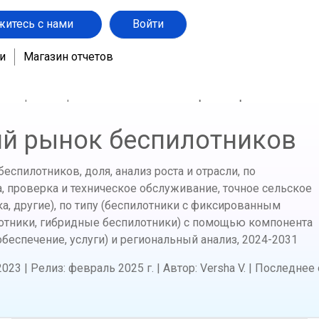
житесь с нами
Войти
и
Магазин отчетов
 и оборонная промышленность
Коммерческий рынок беспилот
й рынок беспилотников
спилотников, доля, анализ роста и отрасли, по
 проверка и техническое обслуживание, точное сельское
ка, другие), по типу (беспилотники с фиксированным
отники, гибридные беспилотники) с помощью компонента
беспечение, услуги) и региональный анализ,
2024-2031
2023
|
Релиз
:
февраль 2025 г.
|
Автор
:
Versha V.
|
Последнее 