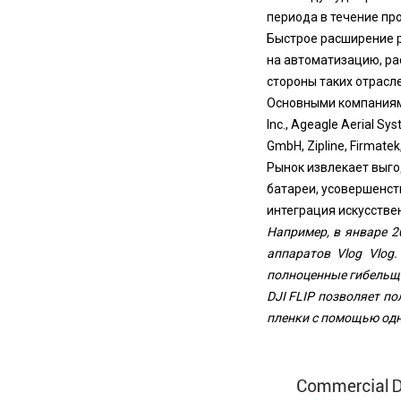
периода в течение пр
Быстрое расширение р
на автоматизацию, ра
стороны таких отрасле
Основными компаниями
Inc., Ageagle Aerial Sys
GmbH, Zipline, Firmatek,
Рынок извлекает выго
батареи, усовершенст
интеграция искусстве
Например, в январе 2
аппаратов Vlog Vlog
полноценные гибельщи
DJI FLIP позволяет п
пленки с помощью од