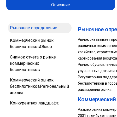
Описание
Рыночное определение
Рыночное опр
Рынок охватывает про
Коммерческий рынок
различных коммерческ
беспилотниковОбзор
хозяйство, строитель
Снимок отчета о рынке
картирования воздуха,
коммерческих
Рынок, обусловленным
беспилотников
улучшенные датчики, 
Регуляторная поддерж
Коммерческий рынок
беспилотников в горо
беспилотниковРегиональный
расширению рынка.
анализ
Коммерческий 
Конкурентная ландшафт:
Размер рынка коммерче
2031 году будет расти