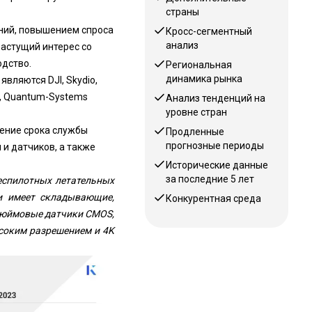
страны
ний, повышением спроса
Кросс-сегментный
анализ
астущий интерес со
одство.
Региональная
динамика рынка
ляются DJI, Skydio,
Inc., Quantum-Systems
Анализ тенденций на
уровне стран
шение срока службы
Продленные
прогнозные периоды
и датчиков, а также
Исторические данные
за последние 5 лет
беспилотных летательных
 и имеет складывающие,
Конкурентная среда
дюймовые датчики CMOS,
ысоким разрешением и 4K