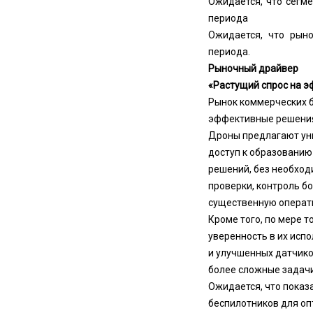
Ожидается, что сегме
периода
Ожидается, что рыно
периода.
Рыночный драйвер
«Растущий спрос на э
Рынок коммерческих б
эффективные решения в
Дроны предлагают уни
доступ к образованию
решений, без необход
проверки, контроль б
существенную операт
Кроме того, по мере т
уверенность в их исп
и улучшенных датчико
более сложные задачи
Ожидается, что показ
беспилотников для оп