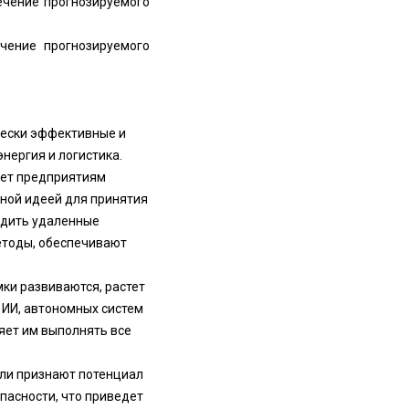
ечение прогнозируемого
ечение прогнозируемого
чески эффективные и
нергия и логистика.
яет предприятиям
ной идеей для принятия
одить удаленные
етоды, обеспечивают
мки развиваются, растет
 ИИ, автономных систем
яет им выполнять все
сли признают потенциал
пасности, что приведет