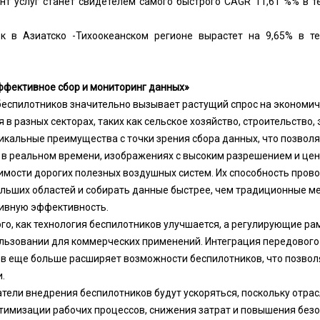
нт услуг станет свидетелем самого быстрого CAGR 11,61 %% в т
к в Азиатско -Тихоокеанском регионе вырастет на 9,65% в т
ффективное сбор и мониторинг данных»
еспилотников значительно вызывает растущий спрос на экономи
 разных секторах, таких как сельское хозяйство, строительство, э
кальные преимущества с точки зрения сбора данных, что позвол
 в реальном времени, изображениях с высоким разрешением и цен
имости дорогих полезных воздушных систем. Их способность пров
ольших областей и собирать данные быстрее, чем традиционные м
ивную эффективность.
ого, как технология беспилотников улучшается, а регулирующие ра
ользовании для коммерческих применений. Интеграция передового
в еще больше расширяет возможности беспилотников, что позвол
.
атели внедрения беспилотников будут ускоряться, поскольку отра
тимизации рабочих процессов, снижения затрат и повышения безо