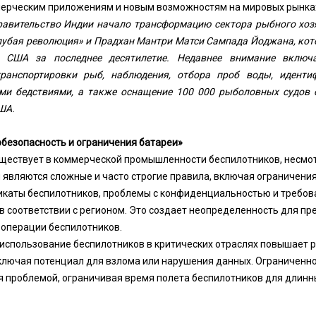
мерческим приложениям и новым возможностям на мировых рынка
правительство Индии начало трансформацию сектора рыбного хоз
лубая революция» и Прадхан Мантри Матси Сампада Йоджана, кот
 США за последнее десятилетие. Недавнее внимание включ
транспортировки рыб, наблюдения, отбора проб воды, иденти
ми бедствиями, а также оснащение 100 000 рыболовных судов 
ША.
безопасность и ограничения батареи»
ществует в коммерческой промышленности беспилотников, несмотр
 являются сложные и часто строгие правила, включая ограничени
икаты беспилотников, проблемы с конфиденциальностью и требов
в соответствии с регионом. Это создает неопределенность для п
операции беспилотников.
 использование беспилотников в критических отраслях повышает 
ключая потенциал для взлома или нарушения данных. Ограниченн
я проблемой, ограничивая время полета беспилотников для длинны