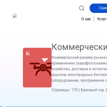
Свя
О нас
Услуг
Главная
Магазин отчетов
Аэрокосмическая
Коммерчески
Коммерческий размер рынка бе
применению (аэрофотосъемка,
хозяйство, доставка и логисти
крылом, многородные беспил
(оборудование, программное о
Страницы
:
170
|
Базовый год
: