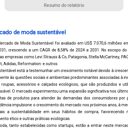
Resumo do relatório
ado de moda sustentável
ercado de Moda Sustentável foi avaliado em US$ 7.070,6 milhões em
031, crescendo a um CAGR de 8,58% de 2024 a 2031. No escopo do tra
as empresas como Levi Strauss & Co, Patagonia, Stella McCartney, PACT,
t, Adidas, Reformation e outros.
entável está a testemunhar um crescimento notável devido à crescen
nte às questões sociais e ambientais predominantes associadas à indú
roupas, acessórios e calçados ecológicos, que são produzidos e uti
sável. O mercado experimentou uma expansão significativa nos últim
tas de produtos para atender às demandas dos consumidores por p
ndência impulsione o crescimento do mercado nos próximos anos, à m
ais a sustentabilidade em seus hábitos de compra, favorecend
ento ético e outras práticas ecológicas.
da, tanto estabelecidas como startups, estão a entrar neste mercad