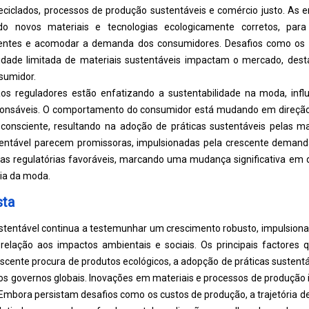
eciclados, processos de produção sustentáveis ​​e comércio justo. As
ndo novos materiais e tecnologias ecologicamente corretos, para
rentes e acomodar a demanda dos consumidores. Desafios como os 
lidade limitada de materiais sustentáveis ​​impactam o mercado, de
sumidor.
os reguladores estão enfatizando a sustentabilidade na moda, inf
ponsáveis. O comportamento do consumidor está mudando em direçã
consciente, resultando na adoção de práticas sustentáveis ​​pelas m
tentável parecem promissoras, impulsionadas pela crescente demand
s regulatórias favoráveis, marcando uma mudança significativa em di
ria da moda.
sta
entável continua a testemunhar um crescimento robusto, impulsiona
elação aos impactos ambientais e sociais. Os principais factores 
scente procura de produtos ecológicos, a adopção de práticas sustentáve
os governos globais. Inovações em materiais e processos de produção
mbora persistam desafios como os custos de produção, a trajetória 