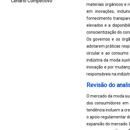
Cenário Competitivo
materiais orgânicos e r
em inovações, inclui
fornecimento transpa
elevados e a disponibi
conscientização do con
Os governos e os órgã
adotarem práticas res
circular e ao consumo 
indústria da moda sus
inovação e por mudança
responsáveis ​​na indúst
Revisão do anali
O mercado da moda sust
dos consumidores em r
tendência incluem a cre
o apoio regulamentar d
expansão do mercado. E