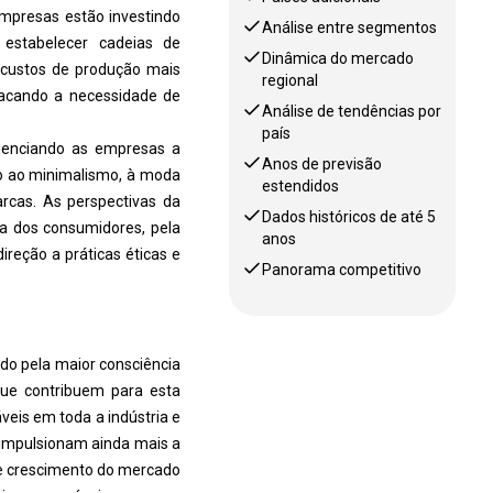
 empresas estão investindo
Análise entre segmentos
 estabelecer cadeias de
Dinâmica do mercado
custos de produção mais
regional
stacando a necessidade de
Análise de tendências por
país
luenciando as empresas a
Anos de previsão
o ao minimalismo, à moda
estendidos
arcas. As perspectivas da
Dados históricos de até 5
a dos consumidores, pela
anos
reção a práticas éticas e
Panorama competitivo
do pela maior consciência
que contribuem para esta
is ​​em toda a indústria e
 impulsionam ainda mais a
de crescimento do mercado