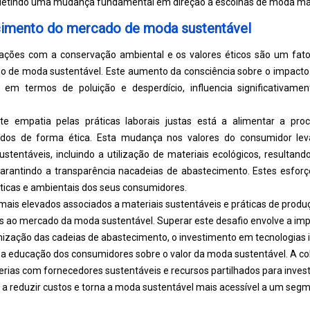
fletindo uma mudança fundamental em direção a escolhas de moda mai
cimento do mercado de moda sustentável
ações com a conservação ambiental e os valores éticos são um fato
 de moda sustentável. Este aumento da consciência sobre o impacto 
 em termos de poluição e desperdício, influencia significativa
te empatia pelas práticas laborais justas está a alimentar a pr
uzidos de forma ética. Esta mudança nos valores do consumidor 
ustentáveis, incluindo a utilização de materiais ecológicos, resulta
arantindo a transparência na
cadeias de abastecimento
. Estes esfor
icas e ambientais dos seus consumidores.
ais elevados associados a materiais sustentáveis ​​e práticas de produ
dos ao mercado da moda sustentável. Superar este desafio envolve a i
mização das cadeias de abastecimento, o investimento em tecnologias 
 a educação dos consumidores sobre o valor da moda sustentável. A c
cerias com fornecedores sustentáveis ​​e recursos partilhados para inves
 a reduzir custos e torna a moda sustentável mais acessível a um se