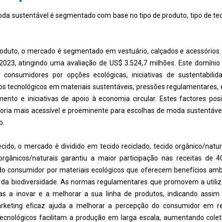
a sustentável é segmentado com base no tipo de produto, tipo de tecid
.
oduto, o mercado é segmentado em vestuário, calçados e acessórios
023, atingindo uma avaliação de US$ 3.524,7 milhões. Este domínio
 consumidores por opções ecológicas, iniciativas de sustentabilid
 tecnológicos em materiais sustentáveis, pressões regulamentares, 
ento e iniciativas de apoio à economia circular. Estes factores po
oria mais acessível e proeminente para escolhas de moda sustentáve
o.
cido, o mercado é dividido em tecido reciclado, tecido orgânico/natur
rgânicos/naturais garantiu a maior participação nas receitas de
do consumidor por materiais ecológicos que oferecem benefícios am
 da biodiversidade. As normas regulamentares que promovem a utiliz
as a inovar e a melhorar a sua linha de produtos, indicando as
arketing eficaz ajuda a melhorar a percepção do consumidor em 
tecnológicos facilitam a produção em larga escala, aumentando col