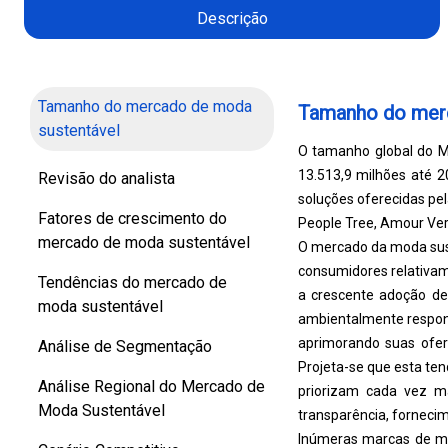
Descrição
Tamanho do mercado de moda
Tamanho do merc
sustentável
O tamanho global do M
13.513,9 milhões até 2
Revisão do analista
soluções oferecidas pel
Fatores de crescimento do
People Tree, Amour Ver
mercado de moda sustentável
O mercado da moda sust
consumidores relativame
Tendências do mercado de
a crescente adoção de 
moda sustentável
ambientalmente respon
aprimorando suas ofer
Análise de Segmentação
Projeta-se que esta te
Análise Regional do Mercado de
priorizam cada vez m
Moda Sustentável
transparência, fornecim
Inúmeras marcas de mo