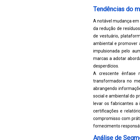
Tendências do m
A notável mudança em d
da redução de resíduos.
de vestuário, platafo
ambiental e promover a
impulsionada pelo au
marcas a adotar abord
desperdícios.
A crescente ênfase n
transformadora no me
abrangendo informaçõ
social e ambiental do p
levar os fabricantes a
certificações e relató
compromisso com prátic
fornecimento responsáv
Análise de Segm