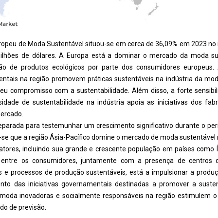
ropeu de Moda Sustentável situou-se em cerca de 36,09% em 2023 no
milhões de dólares. A Europa está a dominar o mercado da moda sus
ção de produtos ecológicos por parte dos consumidores europeus. 
tais na região promovem práticas sustentáveis ​​na indústria da mo
seu compromisso com a sustentabilidade. Além disso, a forte sensib
idade de sustentabilidade na indústria apoia as iniciativas dos fabr
ercado.
reparada para testemunhar um crescimento significativo durante o pe
se que a região Ásia-Pacífico domine o mercado de moda sustentável n
fatores, incluindo sua grande e crescente população em países como Í
l entre os consumidores, juntamente com a presença de centros 
 e processos de produção sustentáveis, está a impulsionar a produç
to das iniciativas governamentais destinadas a promover a susten
oda inovadoras e socialmente responsáveis ​​na região estimulem 
odo de previsão.