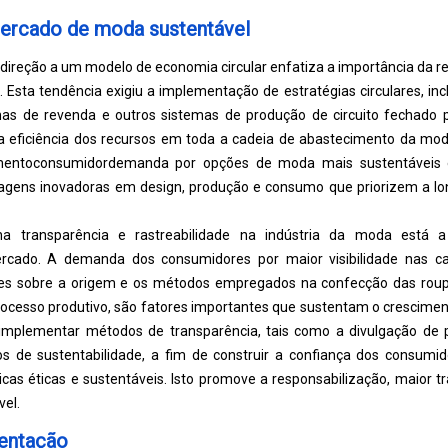
ercado de moda sustentável
ireção a um modelo de economia circular enfatiza a importância da re
 Esta tendência exigiu a implementação de estratégias circulares, inc
rmas de revenda e outros sistemas de produção de circuito fechado 
 eficiência dos recursos em toda a cadeia de abastecimento da mod
mento
consumidor
demanda por opções de moda mais sustentáveis ​​e
agens inovadoras em design, produção e consumo que priorizem a lo
a transparência e rastreabilidade na indústria da moda está a
rcado. A demanda dos consumidores por maior visibilidade nas ca
es sobre a origem e os métodos empregados na confecção das rou
rocesso produtivo, são fatores importantes que sustentam o crescimento
 implementar métodos de transparência, tais como a divulgação de 
rios de sustentabilidade, a fim de construir a confiança dos consum
as éticas e sustentáveis. Isto promove a responsabilização, maior tr
el.
entação