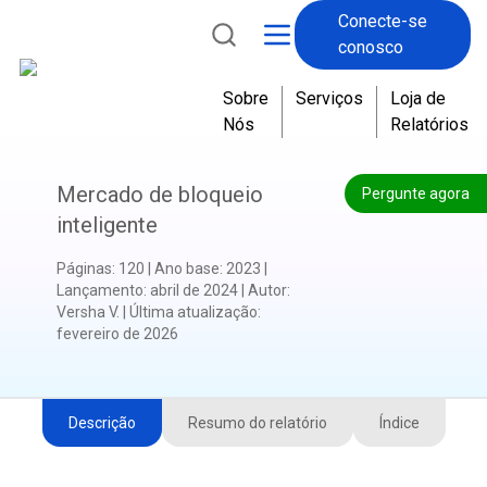
Conecte-se
conosco
Sobre
Serviços
Loja de
Nós
Relatórios
Mercado de bloqueio
Pergunte agora
inteligente
Páginas
:
120
|
Ano base
:
2023
|
Lançamento
:
abril de 2024
|
Autor
:
Versha V.
|
Última atualização
:
fevereiro de 2026
Descrição
Resumo do relatório
Índice