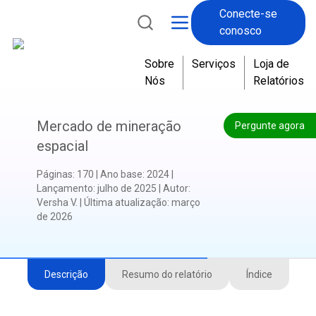
Conecte-se
conosco
Sobre
Serviços
Loja de
Nós
Relatórios
Mercado de mineração
Pergunte agora
espacial
Páginas
:
170
|
Ano base
:
2024
|
Lançamento
:
julho de 2025
|
Autor
:
Versha V.
|
Última atualização
:
março
de 2026
Descrição
Resumo do relatório
Índice