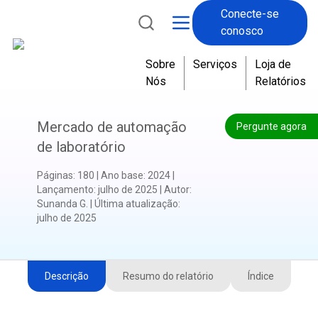
Conecte-se
conosco
Sobre
Serviços
Loja de
Nós
Relatórios
Mercado de automação
Pergunte agora
de laboratório
Páginas
:
180
|
Ano base
:
2024
|
Lançamento
:
julho de 2025
|
Autor
:
Sunanda G.
|
Última atualização
:
julho de 2025
Descrição
Resumo do relatório
Índice