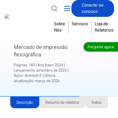
Conecte-se
conosco
Sobre
Serviços
Loja de
Nós
Relatórios
Mercado de impressão
Pergunte agora
flexográfica
Páginas
:
180
|
Ano base
:
2024
|
Lançamento
:
setembro de 2025
|
Autor
:
Antriksh P.
|
Última
atualização
:
março de 2026
Descrição
Resumo do relatório
Índice