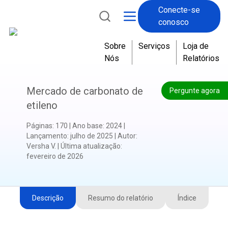
Conecte-se
conosco
Sobre
Serviços
Loja de
Nós
Relatórios
Mercado de carbonato de
Pergunte agora
etileno
Páginas
:
170
|
Ano base
:
2024
|
Lançamento
:
julho de 2025
|
Autor
:
Versha V.
|
Última atualização
:
fevereiro de 2026
Descrição
Resumo do relatório
Índice