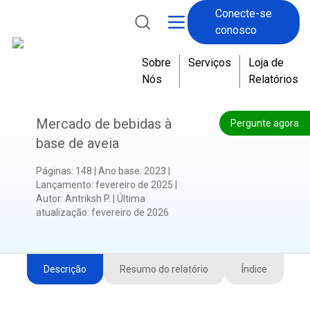
Conecte-se
conosco
Sobre
Serviços
Loja de
Nós
Relatórios
Mercado de bebidas à
Pergunte agora
base de aveia
Páginas
:
148
|
Ano base
:
2023
|
Lançamento
:
fevereiro de 2025
|
Autor
:
Antriksh P.
|
Última
atualização
:
fevereiro de 2026
Descrição
Resumo do relatório
Índice