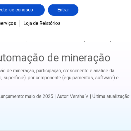
cte-se conosco
Entrar
Serviços
Loja de Relatórios
mentos de Máquinas
Mercado de automação de mineração
utomação de mineração
 de mineração, participação, crescimento e análise da
eo, superfície), por componente (equipamentos, software) e
Lançamento
:
maio de 2025
|
Autor
:
Versha V.
|
Última atualização