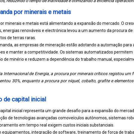
vos, reduzindo o tempo de inatividade e otimizando a eficiência operacion
nda por minerais e metais
r minerais e metais está alimentando a expansão do mercado. O cresc
, energias renováveis ​​e electrónica levou a um aumento da procura de 
tos de terras raras.
manda, as empresas de mineração estão adotando a automação para au
es e manter a competitividade. Os sistemas automatizados permitem 
o de minério e reduzem a dependência do trabalho manual, especial
 Internacional de Energia, a procura por minerais críticos registou um 
ntou 30%, enquanto a procura por níquel, cobalto, grafite e elemento
 de capital inicial
 capital inicial representa um grande desafio para a expansão do merc
ção de tecnologias avançadas como
veículos autônomos
, sistemas rob
oramento em tempo real exigem custos iniciais substanciais.
 equipamentos, integração de software, treinamento de força de tra