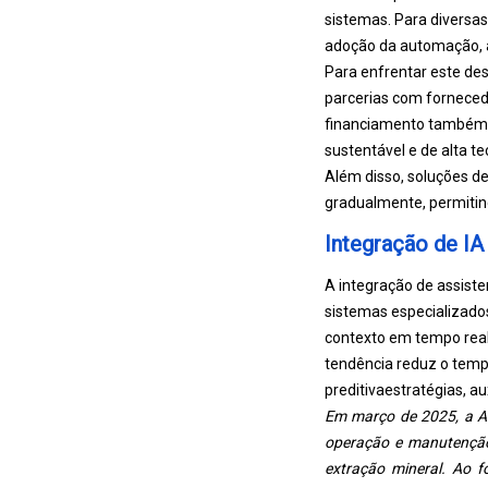
sistemas. Para diversa
adoção da automação, ap
Para enfrentar este de
parcerias com fornecedo
financiamento também e
sustentável e de alta te
Além disso, soluções d
gradualmente, permitind
Integração de IA 
A integração de assiste
sistemas especializado
contexto em tempo real
tendência reduz o tempo
preditiva
estratégias, a
Em março de 2025, a AB
operação e manutençã
extração mineral. Ao f