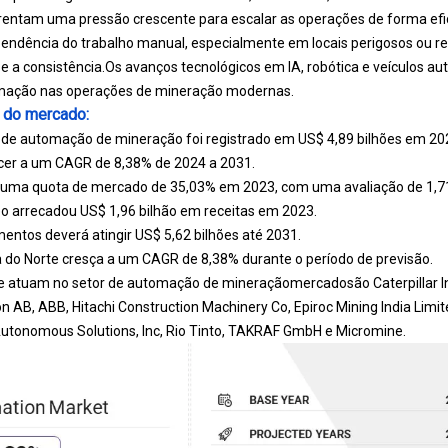
entam uma pressão crescente para escalar as operações de forma efic
endência do trabalho manual, especialmente em locais perigosos ou
e a consistência.
Os avanços tecnológicos em IA, robótica e veículos 
mação nas operações de mineração modernas.
 do mercado:
 de automação de mineração foi registrado em US$ 4,89 bilhões em 20
cer a um CAGR de 8,38% de 2024 a 2031.
a uma quota de mercado de 35,03% em 2023, com uma avaliação de 1,71 
 arrecadou US$ 1,96 bilhão em receitas em 2023.
ntos deverá atingir US$ 5,62 bilhões até 2031.
 do Norte cresça a um CAGR de 8,38% durante o período de previsão.
ue atuam no setor de automação de mineração
mercado
são Caterpillar 
 AB, ABB, Hitachi Construction Machinery Co, Epiroc Mining India Limite
utonomous Solutions, Inc, Rio Tinto, TAKRAF GmbH e Micromine.