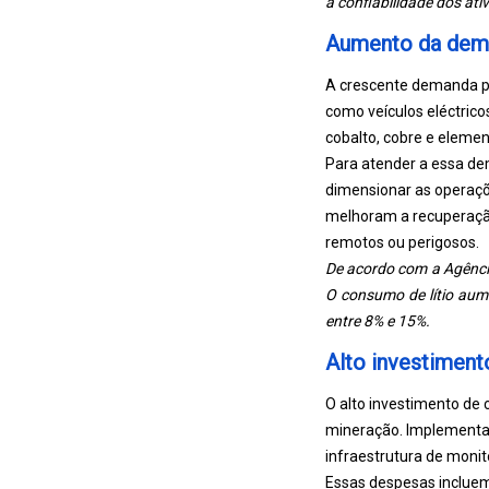
a confiabilidade dos ati
Aumento da dema
A crescente demanda po
como veículos eléctricos
cobalto, cobre e elemen
Para atender a essa de
dimensionar as operaçõ
melhoram a recuperaçã
remotos ou perigosos.
De acordo com a Agência
O consumo de lítio aume
entre 8% e 15%.
Alto investimento
O alto investimento de
mineração. Implementa
infraestrutura de monit
Essas despesas incluem