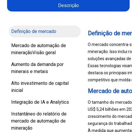
Descrição
Definição de mercado
Definição de me
O mercado concentra-s
Mercado de automação de
mineração. Isso inclui 
mineraçãoVisão geral
soluções avançadas de s
Aumento da demanda por
Essas tecnologias visam
minerais e metais
destaca os principais i
competitivo que molda o
Alto investimento de capital
inicial
Mercado de auto
Integração de IA e Analytics
O tamanho do mercado g
US$ 5,24 bilhões em 202
Instantâneo do relatório de
crescimento do mercado 
mercado de automação de
segurança do trabalhad
mineração
À medida que aumenta a 