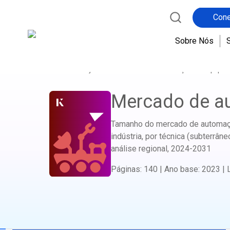
Cone
Sobre Nós
Início
Loja de Relatórios
Construção de Equipa
Mercado de a
Tamanho do mercado de automação
indústria, por técnica (subterrân
análise regional,
2024-2031
Páginas
:
140
|
Ano base
:
2023
|