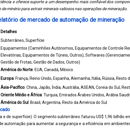
iciência e oferece suporte a um desempenho mais confiável dos compone
 de minério para extrair minerais valiosos nas operações de mineração.
relatório de mercado de automação de mineração
Detalhes
Subterrâneo, Superfície
Equipamentos (Caminhões Autônomos, Equipamentos de Controle Rem
Elevatórias, Equipamentos de Túneis, Outros), Softwares (Gerenciame
Gestão de Frotas, Gestão de Dados, Outros)
América do Norte
: EUA, Canadá, México
Europa
: França, Reino Unido, Espanha, Alemanha, Itália, Rússia, Resto 
Ásia-Pacífico
: China, Japão, Índia, Austrália, ASEAN, Coreia do Sul, Res
Oriente Médio e África
: Turquia, Emirados Árabes Unidos, Arábia Saudit
Ámérica do Sul
: Brasil, Argentina, Resto da América do Sul
rcado
ea e de superfície): O segmento subterrâneo faturou US$ 1,96 bilhão e
 de automação para aumentar a segurança e a eficiência em ambiente