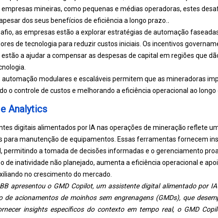
s empresas mineiras, como pequenas e médias operadoras, estes desaf
esar dos seus benefícios de eficiência a longo prazo.
.
safio, as empresas estão a explorar estratégias de automação faseadas
res de tecnologia para reduzir custos iniciais. Os incentivos governa
stão a ajudar a compensar as despesas de capital em regiões que dão
cnologia.
e automação modulares e escaláveis ​​permitem que as mineradoras im
o o controle de custos e melhorando a eficiência operacional ao longo
e Analytics
ntes digitais alimentados por IA nas operações de mineração reflete 
s para manutenção de equipamentos. Essas ferramentas fornecem insi
, permitindo a tomada de decisões informadas e o gerenciamento proa
 de inatividade não planejado, aumenta a eficiência operacional e apo
uxiliando no crescimento do mercado.
B apresentou o GMD Copilot, um assistente digital alimentado por IA 
o de acionamentos de moinhos sem engrenagens (GMDs), que desemp
ornecer insights específicos do contexto em tempo real, o GMD Cop