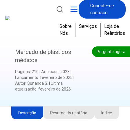
Conecte-se
conosco
Sobre
Serviços
Loja de
Nós
Relatórios
Mercado de plásticos
Pergunte agora
médicos
Páginas
:
210
|
Ano base
:
2023
|
Lançamento
:
fevereiro de 2025
|
Autor
:
Sunanda G.
|
Última
atualização
:
fevereiro de 2026
Descrição
Resumo do relatório
Índice