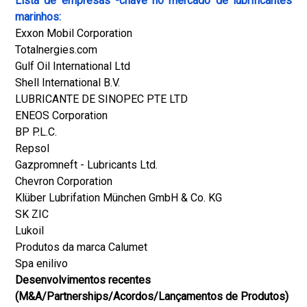
Lista de empresas -chave no mercado de lubrificantes
marinhos:
Exxon Mobil Corporation
Totalnergies.com
Gulf Oil International Ltd
Shell International B.V.
LUBRICANTE DE SINOPEC PTE LTD
ENEOS Corporation
BP P.L.C.
Repsol
Gazpromneft - Lubricants Ltd.
Chevron Corporation
Klüber Lubrifation München GmbH & Co. KG
SK ZIC
Lukoil
Produtos da marca Calumet
Spa enilivo
Desenvolvimentos recentes
(M&A/Partnerships/Acordos/Lançamentos de Produtos)