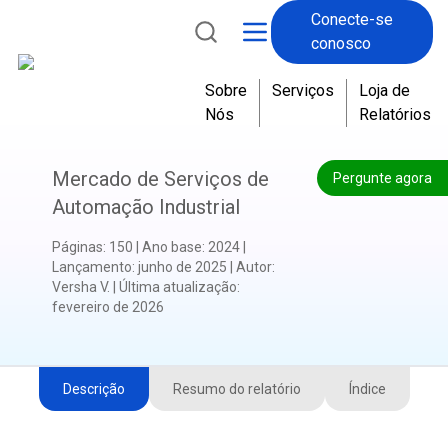
Conecte-se
E
conosco
s
s
Sobre
Serviços
Loja de
e
Nós
Relatórios
s
p
a
Mercado de Serviços de
Pergunte agora
d
Automação Industrial
r
õ
Páginas
:
150
|
Ano base
:
2024
|
e
Lançamento
:
junho de 2025
|
Autor
:
s
Versha V.
|
Última atualização
:
fevereiro de 2026
g
a
r
a
Descrição
Resumo do relatório
Índice
n
t