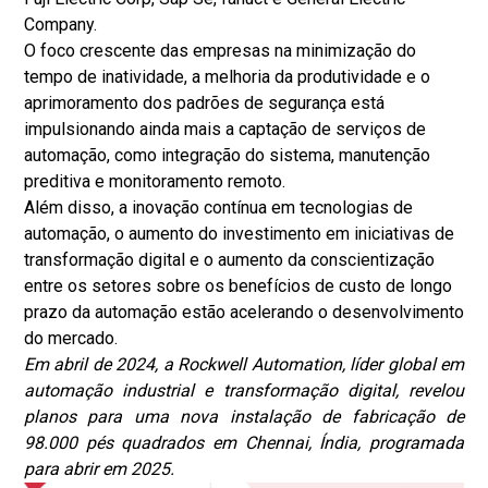
a
Company.
r
O foco crescente das empresas na minimização do
a
tempo de inatividade, a melhoria da produtividade e o
s
aprimoramento dos padrões de segurança está
e
impulsionando ainda mais a captação de serviços de
r
automação, como integração do sistema, manutenção
v
preditiva e monitoramento remoto.
i
Além disso, a inovação contínua em tecnologias de
ç
automação, o aumento do investimento em iniciativas de
o
transformação digital e o aumento da conscientização
s
entre os setores sobre os benefícios de custo de longo
d
prazo da automação estão acelerando o desenvolvimento
e
do mercado.
a
Em abril de 2024, a Rockwell Automation, líder global em
u
automação industrial e transformação digital, revelou
t
planos para uma nova instalação de fabricação de
o
98.000 pés quadrados em Chennai, Índia, programada
m
para abrir em 2025.