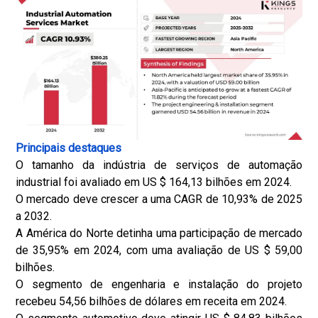
a
ç
ã
o
d
e
m
a
n
Principais destaques
u
O tamanho da indústria de serviços de automação
s
industrial foi avaliado em US $ 164,13 bilhões em 2024.
e
O mercado deve crescer a uma CAGR de 10,93% de 2025
i
a 2032.
o
A América do Norte detinha uma participação de mercado
d
de 35,95% em 2024, com uma avaliação de US $ 59,00
e
bilhões.
p
O segmento de engenharia e instalação do projeto
e
recebeu 54,56 bilhões de dólares em receita em 2024.
s