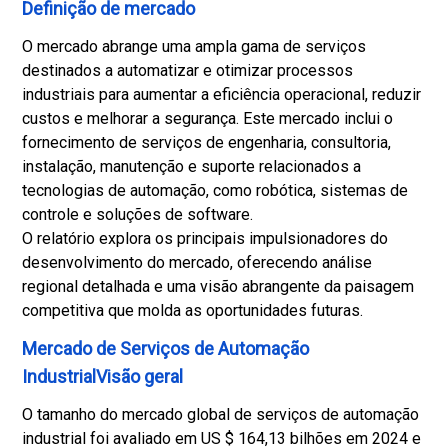
e
Definição de mercado
m
O mercado abrange uma ampla gama de serviços
a
destinados a automatizar e otimizar processos
m
industriais para aumentar a eficiência operacional, reduzir
b
custos e melhorar a segurança. Este mercado inclui o
i
fornecimento de serviços de engenharia, consultoria,
e
instalação, manutenção e suporte relacionados a
n
tecnologias de automação, como robótica, sistemas de
t
controle e soluções de software.
e
O relatório explora os principais impulsionadores do
s
desenvolvimento do mercado, oferecendo análise
e
regional detalhada e uma visão abrangente da paisagem
p
competitiva que molda as oportunidades futuras.
r
á
Mercado de Serviços de Automação
t
IndustrialVisão geral
i
c
O tamanho do mercado global de serviços de automação
a
industrial foi avaliado em US $ 164,13 bilhões em 2024 e