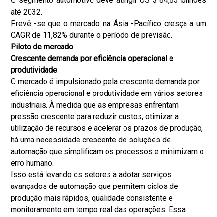
O segmento automotivo deve atingir US $ 84,83 bilhões
s
até 2032.
o
Prevê -se que o mercado na Ásia -Pacífico cresça a um
a
CAGR de 11,82% durante o período de previsão.
l
Piloto de mercado
.
Crescente demanda por eficiência operacional e
produtividade
O mercado é impulsionado pela crescente demanda por
eficiência operacional e produtividade em vários setores
industriais. À medida que as empresas enfrentam
pressão crescente para reduzir custos, otimizar a
utilização de recursos e acelerar os prazos de produção,
há uma necessidade crescente de soluções de
automação que simplificam os processos e minimizam o
erro humano.
Isso está levando os setores a adotar serviços
avançados de automação que permitem ciclos de
produção mais rápidos, qualidade consistente e
monitoramento em tempo real das operações. Essa