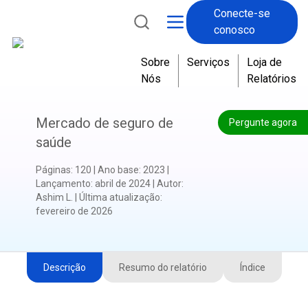
Conecte-se
conosco
Sobre
Serviços
Loja de
Nós
Relatórios
Mercado de seguro de
Pergunte agora
saúde
Páginas
:
120
|
Ano base
:
2023
|
Lançamento
:
abril de 2024
|
Autor
:
Ashim L.
|
Última atualização
:
fevereiro de 2026
Descrição
Resumo do relatório
Índice