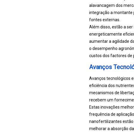
alavancagem dos mercad
integração a montante 
fontes externas.
Além disso, estão a ser
energeticamente eficien
aumentar a agilidade d
o desempenho agronómic
custos dos factores de
Avanços Tecnoló
Avanços tecnológicos 
eficiência dos nutrien
mecanismos de libertaçã
recebem um forneciment
Estas inovações melhor
frequência de aplicação
nanofertilizantes estã
melhorar a absorção das