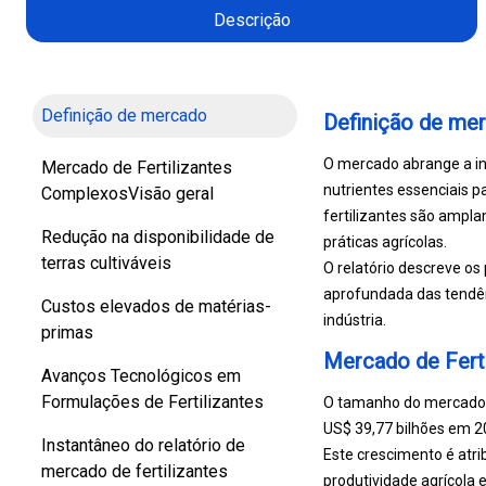
Descrição
Definição de mercado
Definição de me
O mercado abrange a ind
Mercado de Fertilizantes
nutrientes essenciais p
ComplexosVisão geral
fertilizantes são ampla
Redução na disponibilidade de
práticas agrícolas.
terras cultiváveis
O relatório descreve o
aprofundada das tendên
Custos elevados de matérias-
indústria.
primas
Mercado de Fert
Avanços Tecnológicos em
Formulações de Fertilizantes
O tamanho do mercado g
US$ 39,77 bilhões em 2
Instantâneo do relatório de
Este crescimento é atri
mercado de fertilizantes
produtividade agrícola 