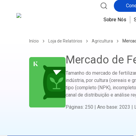
Cone
p
o
Sobre Nós
r
e
x
Início
Loja de Relatórios
Agricultura
Mercad
e
m
Mercado de Fe
p
l
o
Tamanho do mercado de fertiliza
,
indústria, por cultura (cereais e g
tipo (completo (NPK), incompleto 
canal de distribuição e análise re
Páginas
:
250
|
Ano base
:
2023
|