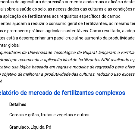
entas de agricultura de precisão aumenta ainda mais a eficácia destes
l sobre a saúde do solo, as necessidades das culturas e as condições
a aplicação de fertilizantes aos requisitos específicos do campo.
ligentes ajudam a reduzir o consumo geral de fertilizantes, ao mesmo
as e promovem práticas agrícolas sustentáveis. Como resultado, a ado
tes está a desempenhar um papel crucial no aumento da produtividade a
tar global.
uisadores da Universidade Tecnológica de Gujarat lançaram o FertiCal
oid que recomenda a aplicação ideal de fertilizantes NPK avaliando o 
cativo usa lógica baseada em regras e modelos de regressão para oferec
 objetivo de melhorar a produtividade das culturas, reduzir o uso excessiv
l.
elatório de mercado de fertilizantes complexos
Detalhes
Cereais e grãos, frutas e vegetais e outros
Granulado, Líquido, Pó