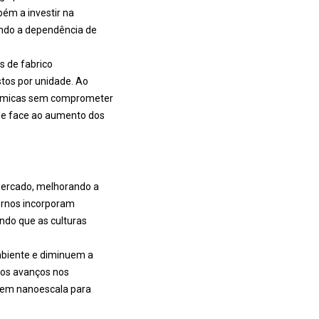
ém a investir na
indo a dependência de
s de fabrico
stos por unidade. Ao
onómicas sem comprometer
de face ao aumento dos
mercado, melhorando a
ernos incorporam
ndo que as culturas
mbiente e diminuem a
 os avanços nos
a em nanoescala para