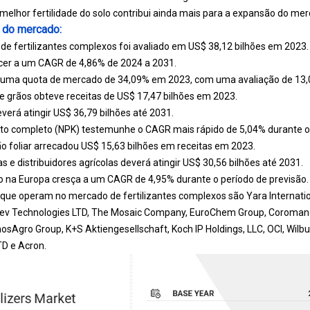
melhor fertilidade do solo contribui ainda mais para a expansão do mer
 do mercado:
de fertilizantes complexos foi avaliado em US$ 38,12 bilhões em 2023.
cer a um CAGR de 4,86% de 2024 a 2031.
a uma quota de mercado de 34,09% em 2023, com uma avaliação de 13,00
e grãos obteve receitas de US$ 17,47 bilhões em 2023.
erá atingir US$ 36,79 bilhões até 2031.
o completo (NPK) testemunhe o CAGR mais rápido de 5,04% durante o 
o foliar arrecadou US$ 15,63 bilhões em receitas em 2023.
 e distribuidores agrícolas deverá atingir US$ 30,56 bilhões até 2031.
 na Europa cresça a um CAGR de 4,95% durante o período de previsão.
que operam no mercado de fertilizantes complexos são Yara Internatio
egev Technologies LTD, The Mosaic Company, EuroChem Group, Coromandel
osAgro Group, K+S Aktiengesellschaft, Koch IP Holdings, LLC, OCI, Wilbu
TD e Acron.