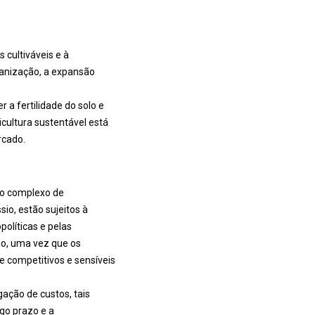
ultiváveis ​​e à
rbanização, a expansão
 a fertilidade do solo e
icultura sustentável está
rcado.
do complexo de
io, estão sujeitos à
políticas e pelas
ão, uma vez que os
 competitivos e sensíveis
gação de custos, tais
go prazo e a