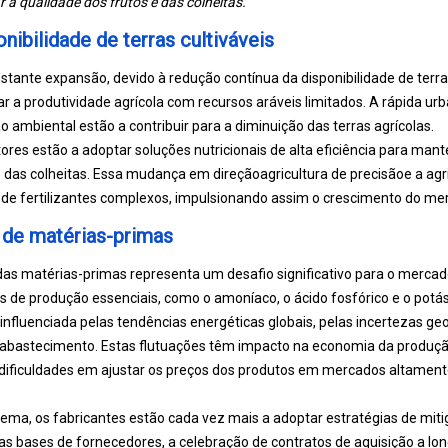
 a qualidade dos frutos e das colheitas.
ibilidade de terras cultiváveis
ante expansão, devido à redução contínua da disponibilidade de terras c
 a produtividade agrícola com recursos aráveis ​​limitados. A rápida u
o ambiental estão a contribuir para a diminuição das terras agrícolas.
ores estão a adoptar soluções nutricionais de alta eficiência para manter
das colheitas. Essa mudança em direção
agricultura de precisão
e a agr
 de fertilizantes complexos, impulsionando assim o crescimento do me
 de matérias-primas
as matérias-primas representa um desafio significativo para o merca
es de produção essenciais, como o amoníaco, o ácido fosfórico e o potáss
 influenciada pelas tendências energéticas globais, pelas incertezas geo
e abastecimento. Estas flutuações têm impacto na economia da produç
dificuldades em ajustar os preços dos produtos em mercados altamente
lema, os fabricantes estão cada vez mais a adoptar estratégias de miti
as bases de fornecedores, a celebração de contratos de aquisição a lon