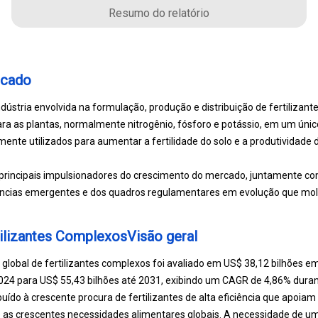
Resumo do relatório
rcado
ústria envolvida na formulação, produção e distribuição de fertilizant
ara as plantas, normalmente nitrogênio, fósforo e potássio, em um úni
mente utilizados para aumentar a fertilidade do solo e a produtividade 
s principais impulsionadores do crescimento do mercado, juntamente c
cias emergentes e dos quadros regulamentares em evolução que mold
ilizantes ComplexosVisão geral
lobal de fertilizantes complexos foi avaliado em US$ 38,12 bilhões e
024 para US$ 55,43 bilhões até 2031, exibindo um CAGR de 4,86% durant
buído à crescente procura de fertilizantes de alta eficiência que apoia
e as crescentes necessidades alimentares globais. A necessidade de um