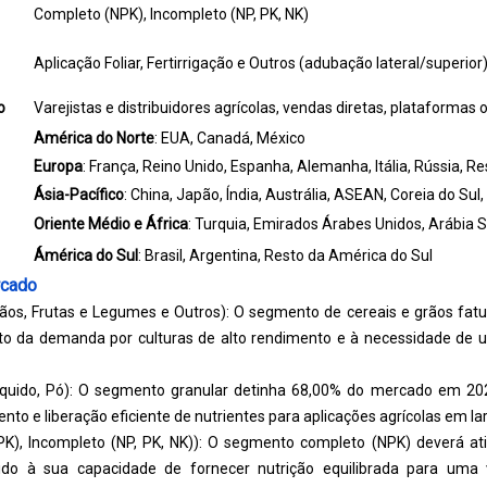
Completo (NPK), Incompleto (NP, PK, NK)
Aplicação Foliar, Fertirrigação e Outros (adubação lateral/superior
o
Varejistas e distribuidores agrícolas, vendas diretas, plataformas o
América do Norte
: EUA, Canadá, México
Europa
: França, Reino Unido, Espanha, Alemanha, Itália, Rússia, R
Ásia-Pacífico
: China, Japão, Índia, Austrália, ASEAN, Coreia do Sul
Oriente Médio e África
: Turquia, Emirados Árabes Unidos, Arábia S
Ámérica do Sul
: Brasil, Argentina, Resto da América do Sul
rcado
rãos, Frutas e Legumes e Outros): O segmento de cereais e grãos fat
o da demanda por culturas de alto rendimento e à necessidade de u
íquido, Pó): O segmento granular detinha 68,00% do mercado em 202
 e liberação eficiente de nutrientes para aplicações agrícolas em lar
K), Incompleto (NP, PK, NK)): O segmento completo (NPK) deverá ati
ido à sua capacidade de fornecer nutrição equilibrada para uma