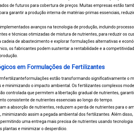
os de futuros para cobertura de preços. Muitas empresas estão tamb
para garantir a produção interna de matérias-primas essenciais, reduz
 implementados avanços na tecnologia de produção, incluindo processo
tes e técnicas otimizadas de mistura de nutrientes, para reduzir os cu
a cadeia de abastecimento e explorar formulações alternativas e ec
o, os fabricantes podem sustentar a rentabilidade e a competitivida
 produção.
gicos em Formulações de Fertilizantes
em
fertilizante
formulações estão transformando significativamente o 
tes e minimizando o impacto ambiental. Os fertilizantes complexos mod
o controlada que permitem a libertação gradual de nutrientes, garanti
o consistente de nutrientes essenciais ao longo do tempo.
am a absorção de nutrientes, reduzem a perda de nutrientes para o a
, minimizando assim a pegada ambiental dos fertilizantes. Além disso,
o permitindo uma entrega mais precisa de nutrientes usando tecnologi
 plantas e minimizar o desperdício.