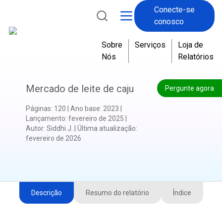
Conecte-se
conosco
Sobre
Serviços
Loja de
Nós
Relatórios
Mercado de leite de caju
Pergunte agora
Páginas
:
120
|
Ano base
:
2023
|
Lançamento
:
fevereiro de 2025
|
Autor
:
Siddhi J.
|
Última atualização
:
fevereiro de 2026
Descrição
Resumo do relatório
Índice