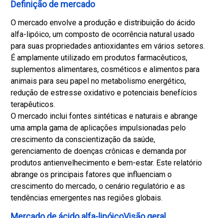
o
Definição de mercado
r
O mercado envolve a produção e distribuição do ácido
ç
alfa-lipóico, um composto de ocorrência natural usado
ã
para suas propriedades antioxidantes em vários setores.
o
É amplamente utilizado em produtos farmacêuticos,
e
suplementos alimentares, cosméticos e alimentos para
e
animais para seu papel no metabolismo energético,
f
redução de estresse oxidativo e potenciais benefícios
i
terapêuticos.
c
O mercado inclui fontes sintéticas e naturais e abrange
á
uma ampla gama de aplicações impulsionadas pelo
c
crescimento da conscientização da saúde,
i
gerenciamento de doenças crônicas e demanda por
a
produtos antienvelhecimento e bem-estar. Este relatório
s
abrange os principais fatores que influenciam o
u
crescimento do mercado, o cenário regulatório e as
p
tendências emergentes nas regiões globais.
e
r
Mercado de ácido alfa-lipóicoVisão geral