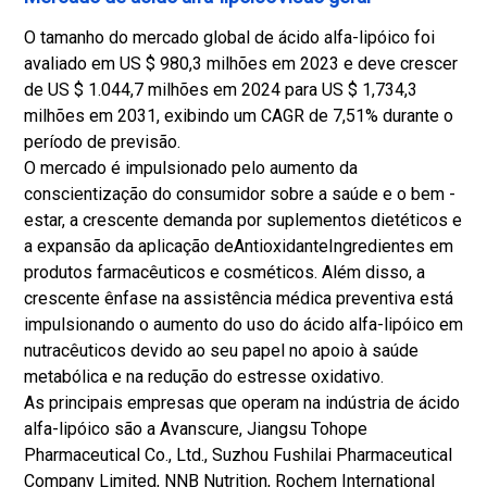
i
O tamanho do mercado global de ácido alfa-lipóico foi
o
avaliado em US $ 980,3 milhões em 2023 e deve crescer
r
de US $ 1.044,7 milhões em 2024 para US $ 1,734,3
e
milhões em 2031, exibindo um CAGR de 7,51% durante o
s
período de previsão.
,
O mercado é impulsionado pelo aumento da
conscientização do consumidor sobre a saúde e o bem -
estar, a crescente demanda por suplementos dietéticos e
a expansão da aplicação de
Antioxidante
Ingredientes em
produtos farmacêuticos e cosméticos. Além disso, a
crescente ênfase na assistência médica preventiva está
impulsionando o aumento do uso do ácido alfa-lipóico em
nutracêuticos devido ao seu papel no apoio à saúde
metabólica e na redução do estresse oxidativo.
As principais empresas que operam na indústria de ácido
alfa-lipóico são a Avanscure, Jiangsu Tohope
Pharmaceutical Co., Ltd., Suzhou Fushilai Pharmaceutical
Company Limited, NNB Nutrition, Rochem International