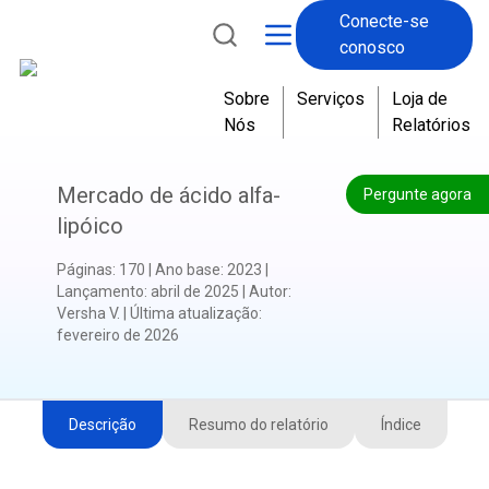
Conecte-se
c
conosco
o
n
Sobre
Serviços
Loja de
h
Nós
Relatórios
e
c
i
Mercado de ácido alfa-
Pergunte agora
d
lipóico
o
p
Páginas
:
170
|
Ano base
:
2023
|
o
Lançamento
:
abril de 2025
|
Autor
:
r
Versha V.
|
Última atualização
:
fevereiro de 2026
s
u
a
a
Descrição
Resumo do relatório
Índice
b
s