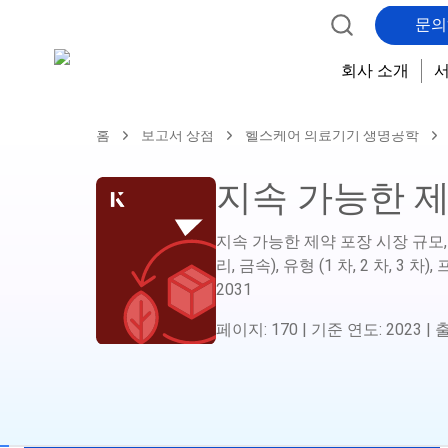
문의
회사 소개
홈
보고서 상점
헬스케어 의료기기 생명공학
지속 가능한 제
지속 가능한 제약 포장 시장 규모, 
리, 금속), 유형 (1 차, 2 차, 3
2031
페이지
:
170
|
기준 연도
:
2023
|