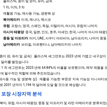
플라스틱, 종이 및 판지, 유리, 금속
1 차, 이차, 3 차
재활용 가능, 재사용 가능, 생분해 성
북아메리카
: 미국, 캐나다, 멕시코
유럽
: 프랑스, 영국, 스페인, 독일, 이탈리아, 러시아, 유럽의 나머지
아시아 태평양
: 중국, 일본, 인도, 호주, 아세안, 한국, 나머지 아시아 태평
중동 및 아프리카
: 터키, UAE, 사우디 아라비아, 남아프리카, 나머지 중
남아메리카
: 브라질, 아르헨티나, 남아메리카의 나머지
 종이 판, 유리 및 금속) : 플라스틱 세그먼트는 2023 년에 가볍고 내구성
천만 달러를 벌었습니다.
3 차) : 1 차 세그먼트는 2023 년에 64.84%의 비율을 보유했으며, 제약 
 데 필수적인 역할에 의해 추진되었습니다.
재사용 가능 및 생분해 성) : 재활용 가능한 부문은 지속 가능성 이니셔티브
 2031 년까지 1,194 억 달러에 도달 할 것으로 예상됩니다.
 포장 시장지역 분석
북미, 유럽, 아시아 태평양, 중동 및 아프리카 및 라틴 아메리카로 분류되었