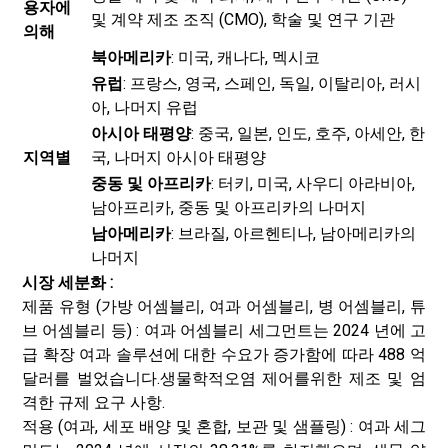
용자에
및 계약 제조 조직 (CMO), 학술 및 연구 기관
의해
북아메리카
: 미국, 캐나다, 멕시코
유럽
: 프랑스, ​​영국, 스페인, 독일, 이탈리아, 러시
아, 나머지 유럽
아시아 태평양
: 중국, 일본, 인도, 호주, 아세안, 한
지역별
국, 나머지 아시아 태평양
중동 및 아프리카
: 터키, 미국, 사우디 아라비아,
남아프리카, 중동 및 아프리카의 나머지
남아메리카
: 브라질, 아르헨티나, 남아메리카의
나머지
시장 세분화 :
제품 유형 (가방 어셈블리, 여과 어셈블리, 병 어셈블리, 튜
브 어셈블리 등) : 여과 어셈블리 세그먼트는 2024 년에 고
급 확장 여과 솔루션에 대한 수요가 증가함에 따라 488 억
달러를 벌었습니다.
생물학적
오염 제어를위한 제조 및 엄
격한 규제 요구 사항.
적용 (여과, 세포 배양 및 혼합, 보관 및 샘플링) : 여과 세그