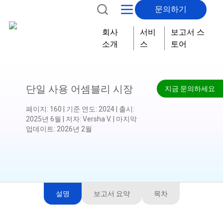
문의하기
가
지
회사
서비
보고서 스
다
소개
스
토어
단일 사용 어셈블리 시장
지금 문의하세요
페이지
:
160
|
기준 연도
:
2024
|
출시
:
2025년 6월
|
저자
:
Versha V.
|
마지막
업데이트
:
2026년 2월
설명
보고서 요약
목차