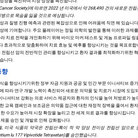
성장을 촉진하여 시장 성장을 촉진합니다.
n Cancer Society)에 따르면 2022 년 미국에서 약 268,490 건의 새로
이 질병으로 목숨을 잃을 것으로 예상됩니다.
성과 질병 진행 예측과 관련된 복잡성으로 인해 어려움에 직면 해 있습니다
성에 기여합니다. 주요 플레이어는 정밀 의학의 발전을 통해 이러한 과제를
따라 치료 전략을 개인화하기 위해 바이오 마커 테스트 및 게놈 프로파일 링
 효과적으로 맞춤화하여 치료 효능 및 예후를 향상시키는 것을 목표로합니다
은 전립선 암의 전반적인 관리를 향상시키고 환자 결과를 최적화하기위한 혁
습니다.
동향
식을 향상시키기위한 정부 자금 지원과 공공 및 민간 부문 이니셔티브 증
에 따라 연구 개발 노력이 촉진되어 새로운 의약품 및 치료가 시장에 도입
문 이니셔티브 강화는 의료 서비스 제공자와 환자의 인식을 높여 처방료가 
한 교육 캠페인과 보조금은 의약품 접근에 대한 재정적 장벽을 줄여서 환자
대한 수요가 높아져 시장 확장을 늘리고 전 세계 의료 결과를 향상시킵니다.
 제품 승인 및 개발로 인해 강화됩니다.
 3 월, 미국 식품의 약국은 전립선-특이 적 막 양성 전이성 전립선 암으
Lutetium lu 177 Vipivotide Tetraxetan)를 승인했습니다.