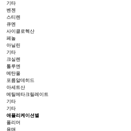
기타
벤젠
스티렌
큐멘
사이클로헥산
페놀
아닐린
기타
크실렌
톨루엔
메탄올
포름알데히드
아세트산
메틸메타크릴레이트
기타
기타
애플리케이션별
폴리머
용매