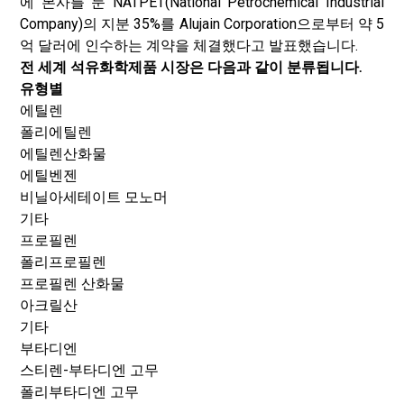
에 본사를 둔 NATPET(National Petrochemical Industrial
Company)의 지분 35%를 Alujain Corporation으로부터 약 5
억 달러에 인수하는 계약을 체결했다고 발표했습니다.
전 세계 석유화학제품 시장은 다음과 같이 분류됩니다.
유형별
에틸렌
폴리에틸렌
에틸렌산화물
에틸벤젠
비닐아세테이트 모노머
기타
프로필렌
폴리프로필렌
프로필렌 산화물
아크릴산
기타
부타디엔
스티렌-부타디엔 고무
폴리부타디엔 고무