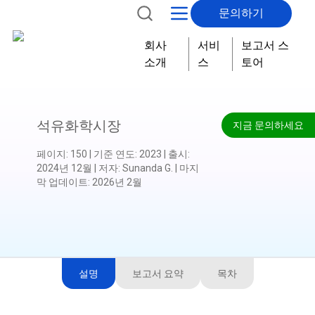
문의하기
회사
서비
보고서 스
소개
스
토어
석유화학시장
지금 문의하세요
페이지
:
150
|
기준 연도
:
2023
|
출시
:
2024년 12월
|
저자
:
Sunanda G.
|
마지
막 업데이트
:
2026년 2월
설명
보고서 요약
목차