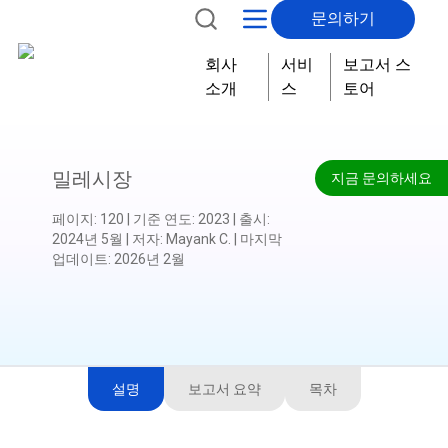
문의하기
회사
서비
보고서 스
소개
스
토어
밀레시장
지금 문의하세요
페이지
:
120
|
기준 연도
:
2023
|
출시
:
2024년 5월
|
저자
:
Mayank C.
|
마지막
업데이트
:
2026년 2월
설명
보고서 요약
목차