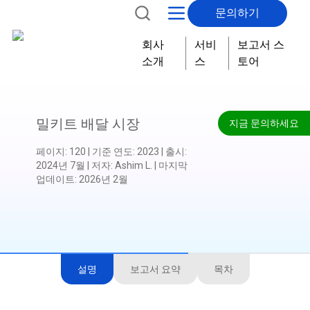
문의하기
회사
서비
보고서 스
소개
스
토어
밀키트 배달 시장
지금 문의하세요
페이지
:
120
|
기준 연도
:
2023
|
출시
:
2024년 7월
|
저자
:
Ashim L.
|
마지막
업데이트
:
2026년 2월
설명
보고서 요약
목차