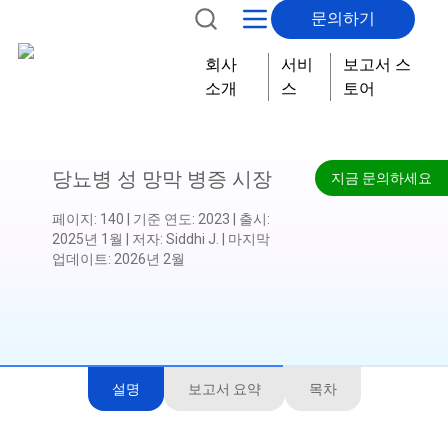
문의하기
회사
서비
보고서 스
소개
스
토어
당뇨병 성 망막 병증 시장
지금 문의하세요
페이지
:
140
|
기준 연도
:
2023
|
출시
:
2025년 1월
|
저자
:
Siddhi J.
|
마지막
업데이트
:
2026년 2월
설명
보고서 요약
목차