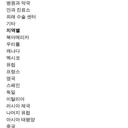
병원과 약국
안과 진료소
외래 수술 센터
기타
지역별
북아메리카
우리를.
캐나다
멕시코
유럽
프랑스
영국
스페인
독일
이탈리아
러시아 제국
나머지 유럽
아시아 태평양
중국