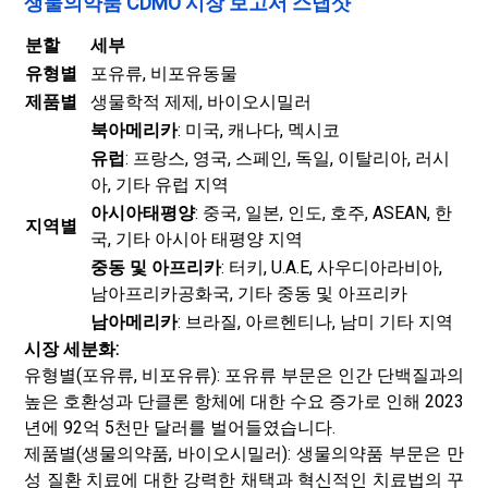
생물의약품 CDMO 시장 보고서 스냅샷
분할
세부
유형별
포유류, 비포유동물
제품별
생물학적 제제, 바이오시밀러
북아메리카
: 미국, 캐나다, 멕시코
유럽
: 프랑스, ​​영국, 스페인, 독일, 이탈리아, 러시
아, 기타 유럽 지역
아시아태평양
: 중국, 일본, 인도, 호주, ASEAN, 한
지역별
국, 기타 아시아 태평양 지역
중동 및 아프리카
: 터키, U.A.E, 사우디아라비아,
남아프리카공화국, 기타 중동 및 아프리카
남아메리카
: 브라질, 아르헨티나, 남미 기타 지역
시장 세분화:
유형별(포유류, 비포유류): 포유류 부문은 인간 단백질과의
높은 호환성과 단클론 항체에 대한 수요 증가로 인해 2023
년에 92억 5천만 달러를 벌어들였습니다.
제품별(생물의약품, 바이오시밀러): 생물의약품 부문은 만
성 질환 치료에 대한 강력한 채택과 혁신적인 치료법의 꾸