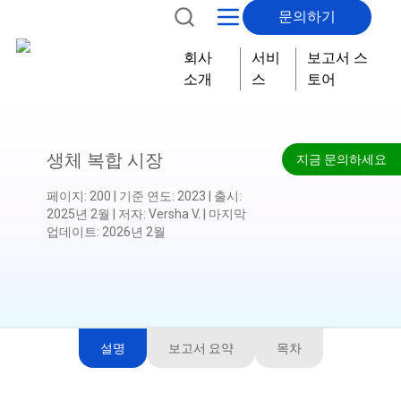
문의하기
회사
서비
보고서 스
소개
스
토어
생체 복합 시장
지금 문의하세요
페이지
:
200
|
기준 연도
:
2023
|
출시
:
2025년 2월
|
저자
:
Versha V.
|
마지막
업데이트
:
2026년 2월
설명
보고서 요약
목차