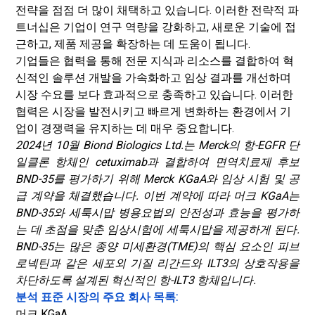
전략을 점점 더 많이 채택하고 있습니다. 이러한 전략적 파
트너십은 기업이 연구 역량을 강화하고, 새로운 기술에 접
근하고, 제품 제공을 확장하는 데 도움이 됩니다.
기업들은 협력을 통해 전문 지식과 리소스를 결합하여 혁
신적인 솔루션 개발을 가속화하고 임상 결과를 개선하며
시장 수요를 보다 효과적으로 충족하고 있습니다. 이러한
협력은 시장을 발전시키고 빠르게 변화하는 환경에서 기
업이 경쟁력을 유지하는 데 매우 중요합니다.
2024년 10월 Biond Biologics Ltd.는 Merck의 항-EGFR 단
일클론 항체인 cetuximab과 결합하여 면역치료제 후보
BND-35를 평가하기 위해 Merck KGaA와 임상 시험 및 공
급 계약을 체결했습니다.
이번 계약에 따라 머크 KGaA는
BND-35와 세툭시맙 병용요법의 안전성과 효능을 평가하
는 데 초점을 맞춘 임상시험에 세툭시맙을 제공하게 된다.
BND-35는 많은 종양 미세환경(TME)의 핵심 요소인 피브
로넥틴과 같은 세포외 기질 리간드와 ILT3의 상호작용을
차단하도록 설계된 혁신적인 항-ILT3 항체입니다.
분석 표준 시장의 주요 회사 목록:
머크 KGaA