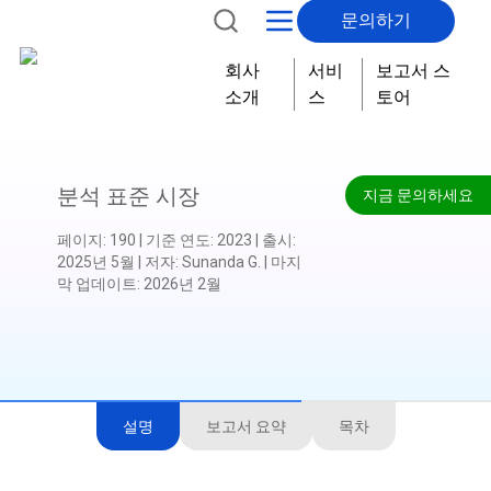
문의하기
회사
서비
보고서 스
소개
스
토어
분석 표준 시장
지금 문의하세요
페이지
:
190
|
기준 연도
:
2023
|
출시
:
2025년 5월
|
저자
:
Sunanda G.
|
마지
막 업데이트
:
2026년 2월
설명
보고서 요약
목차