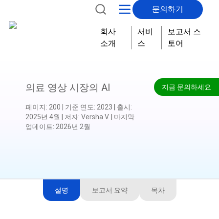
문의하기
회사
서비
보고서 스
소개
스
토어
의료 영상 시장의 AI
지금 문의하세요
페이지
:
200
|
기준 연도
:
2023
|
출시
:
2025년 4월
|
저자
:
Versha V.
|
마지막
업데이트
:
2026년 2월
설명
보고서 요약
목차