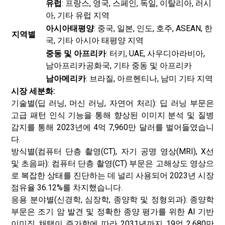
유럽
: 프랑스, ​​영국, 스페인, 독일, 이탈리아, 러시
아, 기타 유럽 지역
아시아태평양
: 중국, 일본, 인도, 호주, ASEAN, 한
지역별
국, 기타 아시아 태평양 지역
중동 및 아프리카
: 터키, UAE, 사우디아라비아,
남아프리카공화국, 기타 중동 및 아프리카
남아메리카
: 브라질, 아르헨티나, 남미 기타 지역
시장 세분화:
기술별(딥 러닝, 머신 러닝, 자연어 처리): 딥 러닝 부문은
고급 패턴 인식 기능을 통해 향상된 이미지 분석 및 질병
감지를 통해 2023년에 4억 7,960만 달러를 벌어들였습니
다.
방식별(컴퓨터 단층 촬영(CT), 자기 공명 영상(MRI), X선
및 초음파): 컴퓨터 단층 촬영(CT) 부문은 고해상도 영상으
로 복잡한 상태를 진단하는 데 널리 사용되어 2023년 시장
점유율 36.12%를 차지했습니다.
응용 분야별(신경학, 심장학, 종양학 및 정형외과): 종양학
부문은 조기 암 발견 및 정확한 종양 평가를 위한 AI 기반
이미징 채택이 증가함에 따라 2031년까지 19억 2,680만