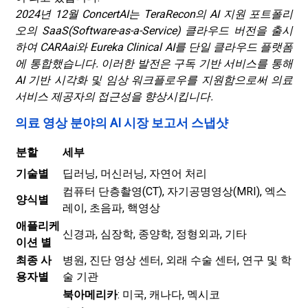
2024년 12월 ConcertAI는 TeraRecon의 AI 지원 포트폴리
오의 SaaS(Software-as-a-Service) 클라우드 버전을 출시
하여 CARAai와 Eureka Clinical AI를 단일 클라우드 플랫폼
에 통합했습니다. 이러한 발전은 구독 기반 서비스를 통해
AI 기반 시각화 및 임상 워크플로우를 지원함으로써 의료
서비스 제공자의 접근성을 향상시킵니다.
의료 영상 분야의 AI 시장 보고서 스냅샷
분할
세부
기술별
딥러닝, 머신러닝, 자연어 처리
컴퓨터 단층촬영(CT), 자기공명영상(MRI), 엑스
양식별
레이, 초음파, 핵영상
애플리케
신경과, 심장학, 종양학, 정형외과, 기타
이션 별
최종 사
병원, 진단 영상 센터, 외래 수술 센터, 연구 및 학
용자별
술 기관
북아메리카
: 미국, 캐나다, 멕시코