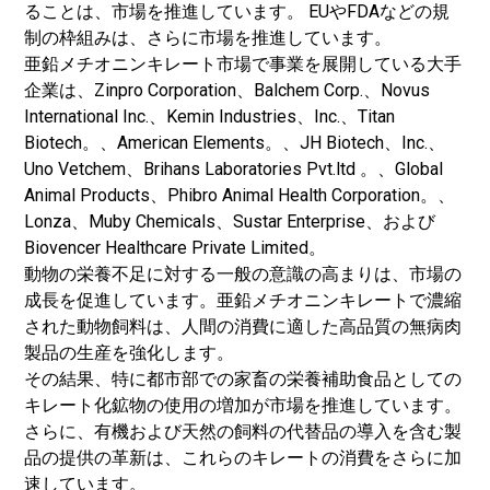
ることは、市場を推進しています。 EUやFDAなどの規
制の枠組みは、さらに市場を推進しています。
亜鉛メチオニンキレート市場で事業を展開している大手
企業は、Zinpro Corporation、Balchem Corp.、Novus
International Inc.、Kemin Industries、Inc.、Titan
Biotech。、American Elements。、JH Biotech、Inc.、
Uno Vetchem、Brihans Laboratories Pvt.ltd 。、Global
Animal Products、Phibro Animal Health Corporation。、
Lonza、Muby Chemicals、Sustar Enterprise、および
Biovencer Healthcare Private Limited。
動物の栄養不足に対する一般の意識の高まりは、市場の
成長を促進しています。亜鉛メチオニンキレートで濃縮
された動物飼料は、人間の消費に適した高品質の無病肉
製品の生産を強化します。
その結果、特に都市部での家畜の栄養補助食品としての
キレート化鉱物の使用の増加が市場を推進しています。
さらに、有機および天然の飼料の代替品の導入を含む製
品の提供の革新は、これらのキレートの消費をさらに加
速しています。