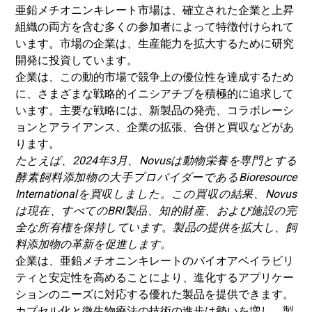
亜鉛メチオニンキレート市場は、確立された企業と上昇
組織の両方を含む多くの参加者によって特徴付けられて
います。市場の企業は、生産能力を拡大するために研究
開発に投資しています。
企業は、この動的市場で競争上の優位性を達成するため
に、さまざまな戦略的イニシアチブを積極的に追求して
います。主要な戦略には、新製品の発売、コラボレーシ
ョンとアライアンス、企業の拡張、合併と買収などがあ
ります。
たとえば、2024年3月、Novusは動物栄養を専門とする
酵素飼料添加物の大手プロバイダーであるBioresource
Internationalを買収しました。この買収の結果、Novus
は現在、すべてのBRI製品、知的財産、および施設の完
全な所有権を保持しています。製品の提供を拡大し、飼
料添加物の革新を促進します。
企業は、亜鉛メチオニンキレートのバイオアベイラビリ
ティと安定性を高めることにより、進化するアプリケー
ションのニーズに対応する優れた製品を提供できます。
カプセル化と微生物療法の技術の進歩は勢いを増し、製