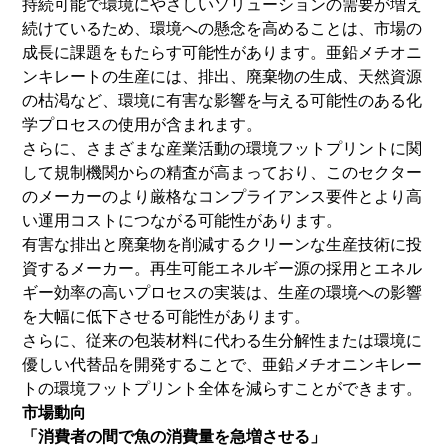
持続可能で環境にやさしいソリューションの需要が増え
続けているため、環境への懸念を高めることは、市場の
成長に課題をもたらす可能性があります。亜鉛メチオニ
ンキレートの生産には、排出、廃棄物の生成、天然資源
の枯渇など、環境に有害な影響を与える可能性のある化
学プロセスの使用が含まれます。
さらに、さまざまな産業活動の環境フットプリントに関
して規制機関からの精査が高まっており、このセクター
のメーカーのより厳格なコンプライアンス要件とより高
い運用コストにつながる可能性があります。
有害な排出と廃棄物を削減するクリーンな生産技術に投
資するメーカー。再生可能エネルギー源の採用とエネル
ギー効率の高いプロセスの実装は、生産の環境への影響
を大幅に低下させる可能性があります。
さらに、従来の包装材料に代わる生分解性または環境に
優しい代替品を開発することで、亜鉛メチオニンキレー
トの環境フットプリント全体を減らすことができます。
市場動向
「消費者の間で魚の消費量を急増させる」