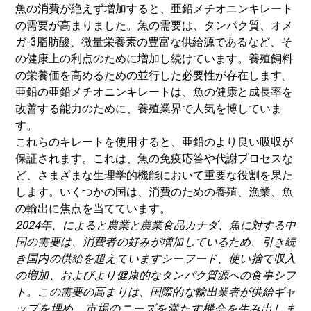
魚の消費が絶えず増加すると、亜鉛メチオニンキレート
の需要が高まりました。魚の需要は、タンパク質、オメ
ガ-3脂肪酸、微量栄養素の豊富な供給源であるなど、そ
の健康上の利点のために増加し続けています。養殖飼料
の栄養価を高めるための並行した必要性が存在します。
亜鉛の亜鉛メチオニンキレートは、魚の健康と成長率を
改善する能力のために、養殖業界で人気を博していま
す。
これらのキレートを使用すると、亜鉛のより良い吸収が
保証されます。これは、魚の免疫応答や代謝プロセスな
ど、さまざまな生理学的機能において重要な役割を果た
します。いくつかの国は、消費のための養殖、漁業、魚
の輸出に焦点を当てています。
2024年、によると
農業と農業食品カナダ
、魚に対する中
国の需要は、消費者の好みが増加しているため、引き続
き国内の供給を超えています
シーフード
、使い捨て収入
の増加、およびより健康的なタンパク質源への食事シフ
ト。この需要の高まりは、国際的な輸出業者が供給ギャ
ップを埋め、市場のニーズを満たす機会を生み出しま