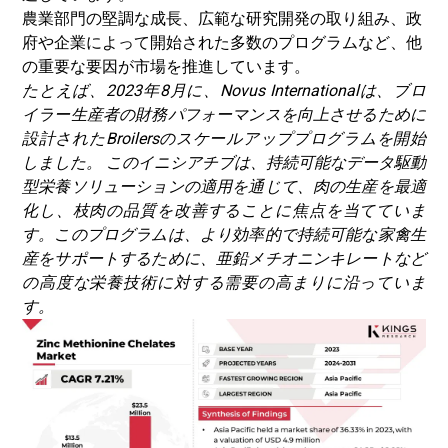
農業部門の堅調な成長、広範な研究開発の取り組み、政
府や企業によって開始された多数のプログラムなど、他
の重要な要因が市場を推進しています。
たとえば、2023年8月に、Novus Internationalは、ブロ
イラー生産者の財務パフォーマンスを向上させるために
設計されたBroilersのスケールアッププログラムを開始
しました。 このイニシアチブは、持続可能なデータ駆動
型栄養ソリューションの適用を通じて、肉の生産を最適
化し、枝肉の品質を改善することに焦点を当てていま
す。このプログラムは、より効率的で持続可能な家禽生
産をサポートするために、亜鉛メチオニンキレートなど
の高度な栄養技術に対する需要の高まりに沿っていま
す。