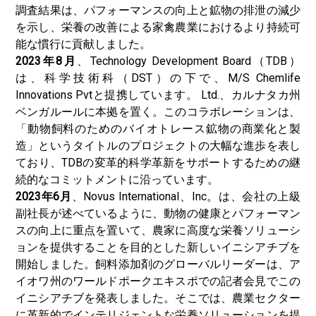
調査結果は、パフォーマンスの向上と鉱物の排泄の減少
を示し、栄養の改善による家禽農業におけるより持続可
能な慣行に貢献しました。
2023年8月
、Technology Development Board（TDB）
は、科学技術科（DST）の下で、M/S Chemlife
Innovations Pvtと提携しています。 Ltd.、カルナタカ州
ベンガルールに本拠を置く。このコラボレーションは、
「動物飼料のためのバイオトレース鉱物の商業化と製
造」というタイトルのプロジェクトの大幅な進歩を表し
ており、TDBの変革的科学革新をサポートするための継
続的なコミットメントに沿っています。
2023年6月
、Novus International、Inc。は、会社の上級
副社長が述べているように、動物の健康とパフォーマン
スの向上に重点を置いて、農家に高度な栄養ソリューシ
ョンを提供することを目的とした新しいイニシアチブを
開始しました。飼料添加剤のグローバルリーダーは、ア
イオワ州のワールドポークエキスポでの記者会見でこの
イニシアチブを発表しました。そこでは、農業セクター
に革新的でインテリジェントな栄養ソリューションを提