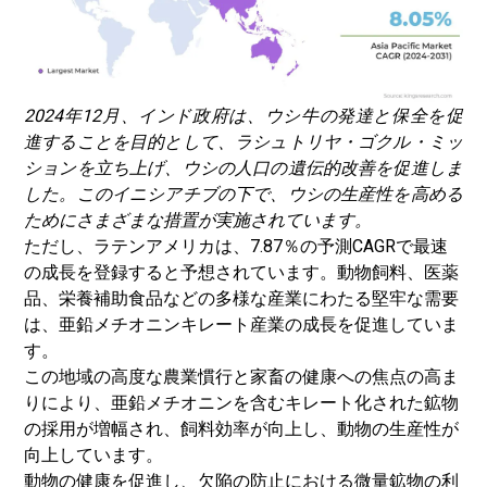
2024年12月、インド政府は、ウシ牛の発達と保全を促
進することを目的として、ラシュトリヤ・ゴクル・ミッ
ションを立ち上げ、ウシの人口の遺伝的改善を促進しま
した。このイニシアチブの下で、ウシの生産性を高める
ためにさまざまな措置が実施されています。
ただし、ラテンアメリカは、7.87％の予測CAGRで最速
の成長を登録すると予想されています。動物飼料、医薬
品、栄養補助食品などの多様な産業にわたる堅牢な需要
は、亜鉛メチオニンキレート産業の成長を促進していま
す。
この地域の高度な農業慣行と家畜の健康への焦点の高ま
りにより、亜鉛メチオニンを含むキレート化された鉱物
の採用が増幅され、飼料効率が向上し、動物の生産性が
向上しています。
動物の健康を促進し、欠陥の防止における微量鉱物の利