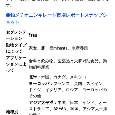
す。
亜鉛メチオニンキレート市場レポートスナップシ
ョット
セグメンテ
詳細
ーション
動物タイプ
家禽、豚、反minants、水産養殖
によって
アプリケー
食料と飲み物、医薬品と栄養補助食品、動
ションによ
物飼料産業
って
北米：
米国、カナダ、メキシコ
ヨーロッパ：
フランス、英国、スペイン、
ドイツ、イタリア、ロシア、ヨーロッパの
その他
アジア太平洋：
中国、日本、インド、オー
ストラリア、ASEAN、韓国、アジア太平洋
地域別
の残り