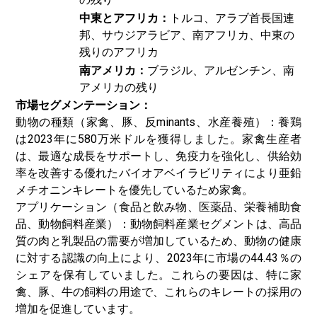
中東とアフリカ：
トルコ、アラブ首長国連
邦、サウジアラビア、南アフリカ、中東の
残りのアフリカ
南アメリカ：
ブラジル、アルゼンチン、南
アメリカの残り
市場セグメンテーション：
動物の種類（家禽、豚、反minants、水産養殖）：養鶏
は2023年に580万米ドルを獲得しました。家禽生産者
は、最適な成長をサポートし、免疫力を強化し、供給効
率を改善する優れたバイオアベイラビリティにより亜鉛
メチオニンキレートを優先しているため家禽。
アプリケーション（食品と飲み物、医薬品、栄養補助食
品、
動物飼料産業
）：動物飼料産業セグメントは、高品
質の肉と乳製品の需要が増加しているため、動物の健康
に対する認識の向上により、2023年に市場の44.43％の
シェアを保有していました。これらの要因は、特に家
禽、豚、牛の飼料の用途で、これらのキレートの採用の
増加を促進しています。