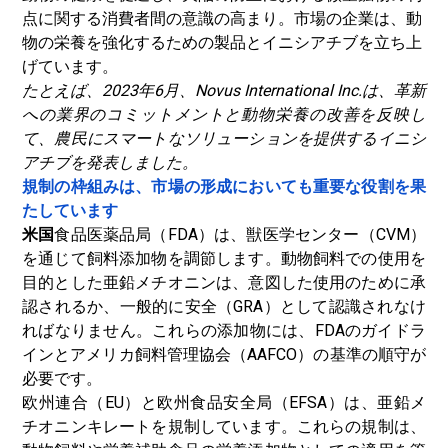
点に関する消費者間の意識の高まり。市場の企業は、動
物の栄養を強化するための製品とイニシアチブを立ち上
げています。
たとえば、2023年6月、Novus International Inc.は、革新
への業界のコミットメントと動物栄養の改善を反映し
て、農民にスマートなソリューションを提供するイニシ
アチブを発表しました。
規制の枠組みは、市場の形成においても重要な役割を果
たしています
米国
食品医薬品局（FDA）は、獣医学センター（CVM）
を通じて飼料添加物を調節します。動物飼料での使用を
目的とした亜鉛メチオニンは、意図した使用のために承
認されるか、一般的に安全（GRA）として認識されなけ
ればなりません。これらの添加物には、FDAのガイドラ
インとアメリカ飼料管理協会（AAFCO）の基準の順守が
必要です。
欧州連合（EU）と欧州食品安全局（EFSA）は、亜鉛メ
チオニンキレートを規制しています。これらの規制は、