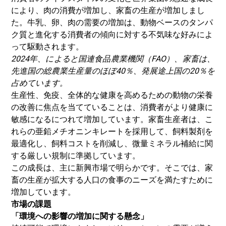
により、肉の消費が増加し、家畜の生産が増加しまし
た。牛乳、卵、肉の需要の増加は、動物ベースのタンパ
ク質と進化する消費者の傾向に対する不気味な好みによ
って駆動されます。
2024年、によると
国連食品農業機関
（FAO）、家畜は、
先進国の総農業生産量のほぼ40％、発展途上国の20％を
占めています。
生産性、免疫、全体的な健康を高めるための動物の栄養
の改善に焦点を当てていることは、消費者がより健康に
敏感になるにつれて増加しています。家畜生産者は、こ
れらの亜鉛メチオニンキレートを採用して、飼料製剤を
最適化し、飼料コストを削減し、微量ミネラル補給に関
する厳しい規制に準拠しています。
この成長は、主に新興市場で明らかです。そこでは、家
畜の生産が拡大する人口の食事のニーズを満たすために
増加しています。
市場の課題
「環境への影響の増加に関する懸念」