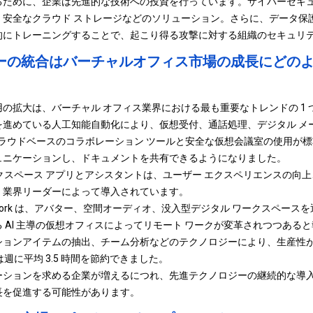
るために、企業は先進的な技術への投資を行っています。
サイバーセキ
安全なクラウド ストレージなどのソリューション。さらに、データ保
的にトレーニングすることで、起こり得る攻撃に対する組織のセキュリ
ーの統合はバーチャルオフィス市場の成長にどの
の拡大は、バーチャル オフィス業界における最も重要なトレンドの 1
を進めている
人工知能
自動化により、仮想受付、通話処理、デジタル メ
ラウドベースのコラボレーション ツールと安全な仮想会議室の使用が
ュニケーションし、ドキュメントを共有できるようになりました。
ークスペース アプリとアシスタントは、ユーザー エクスペリエンスの向
、業界リーダーによって導入されています。
 日、SoWork は、アバター、空間オーディオ、没入型デジタル ワークスペー
 AI 主導の仮想オフィスによってリモート ワークが変革されつつある
ョンアイテムの抽出、チーム分析などのテクノロジーにより、生産性が 
は週に平均 3.5 時間を節約できました。
ーションを求める企業が増えるにつれ、先進テクノロジーの継続的な導
長を促進する可能性があります。