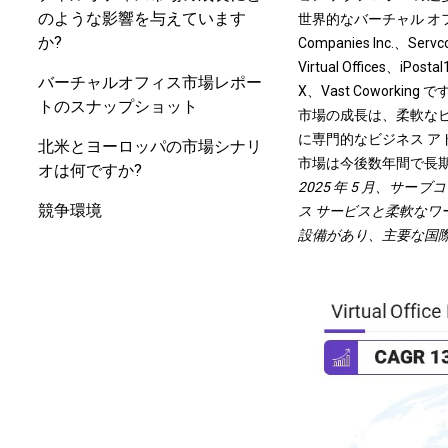
のような影響を与えています
世界的なバーチャル オフィス業
か?
Companies Inc.、Servco
Virtual Offices、iPost
バーチャルオフィス市場レポー
X、Vast Coworking で
トのスナップショット
市場の成長は、柔軟な
に専門的なビジネス 
北米とヨーロッパの市場シナリ
市場は今後数年間で長
オは何ですか?
2025 年 5 月、
競争環境
ス サービスと柔軟な
設備があり、主要な国