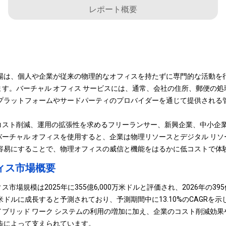
レポート概要
場は、個人や企業が従来の物理的なオフィスを持たずに専門的な活動を行
す。バーチャル オフィス サービスには、通常、会社の住所、郵便の
 プラットフォームやサードパーティのプロバイダーを通じて提供される
スト削減、運用の拡張性を求めるフリーランサー、新興企業、中小企業 (
ーチャル オフィスを使用すると、企業は物理リソースとデジタル リ
を容易にすることで、物理オフィスの威信と機能をはるかに低コストで体
ィス市場概要
場規模は2025年に355億6,000万米ドルと評価され、2026年の395億
0万米ドルに成長すると予測されており、予測期間中に13.10%のCAGR
ブリッド ワーク システムの利用の増加に加え、企業のコスト削減効果
歩によって支えられています。