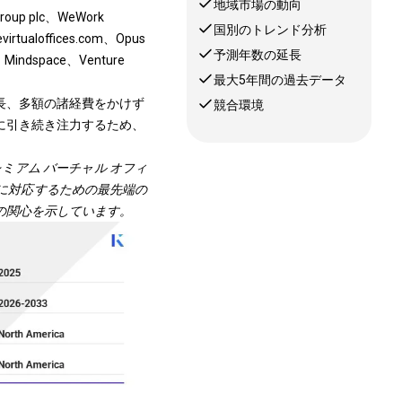
地域市場の動向
p plc、WeWork
国別のトレンド分析
evirtualoffices.com、Opus
予測年数の延長
up、Mindspace、Venture
最大5年間の過去データ
長、多額の諸経費をかけず
競合環境
に引き続き注力するため、
ミアム バーチャル オフィ
に対応するための最先端の
の関心を示しています。