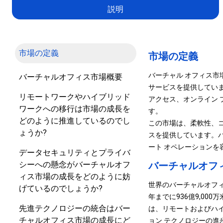
説明
市場の定義
市場の定義
バーチャル オフィス市
バーチャルオフィス市場概要
サービスを提供していま
リモートワークやハイブリッド
アクセス、オンライン
ワークへの移行は市場の成長を
す。
どのように推進しているのでし
この市場は、柔軟性、コ
ょうか?
スを提供しています。バ
ート オペレーション
データセキュリティとプライバ
シーへの懸念がバーチャルオフ
バーチャルオフ
ィス市場の成長をどのように妨
世界のバーチャルオフィス市
げているのでしょうか?
年までに936億9,00
先進テクノロジーの統合はバー
は、リモートおよびハイ
チャルオフィス市場の成長にど
ョン テクノロジーの進