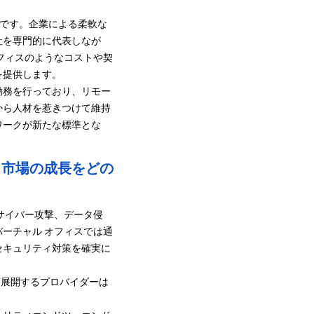
力です。企業による柔軟な
社を専門的に代表しなが
フィスのようなコストや契
を提供します。
在宅勤務を行っており、リモー
から人材を惹きつけて維持
ワークが新たな標準とな
。
ス市場の成長をどの
サイバー攻撃、データ侵
ーチャル オフィスでは通
セキュリティ対策を確実に
を展開するプロバイダーは