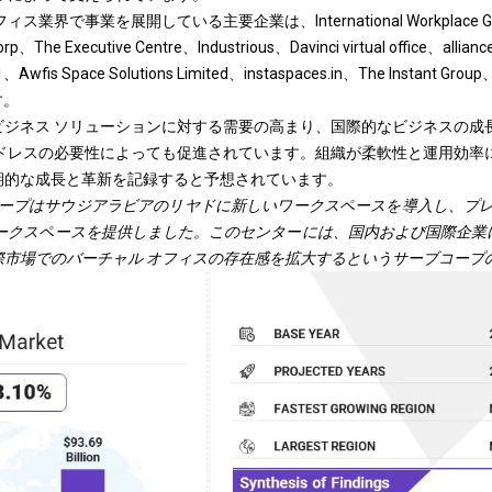
界で事業を展開している主要企業は、International Workplace Grou
rp、The Executive Centre、Industrious、Davinci virtual office、allianc
al1、Awfis Space Solutions Limited、instaspaces.in、The Instant Gro
す。
ビジネス ソリューションに対する需要の高まり、国際的なビジネスの成
アドレスの必要性によっても促進されています。組織が柔軟性と運用効率
期的な成長と革新を記録すると予想されています。
サーブコープはサウジアラビアのリヤドに新しいワークスペースを導入し、プレ
ワークスペースを提供しました。このセンターには、国内および国際企業
際市場でのバーチャル オフィスの存在感を拡大するというサーブコープ