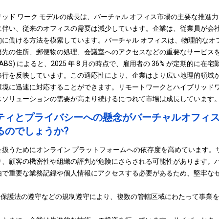
ッド ワーク モデルの成長は、バーチャル オフィス市場の主要な推進
に伴い、従来のオフィスの需要は減少しています。企業は、従業員が会
的に働ける方法を模索しています。バーチャル オフィスは、物理的なオ
務先の住所、郵便物の処理、会議室へのアクセスなどの重要なサービス
ABS) によると、2025 年 8 月の時点で、雇用者の 36% が定期的に
移行を反映しています。この適応性により、企業はより広い地理的領域
環境に迅速に対応することができます。リモートワークとハイブリッド
スソリューションの需要が高まり続けるにつれて市場は成長しています
ティとプライバシーへの懸念がバーチャルオフィ
るのでしょうか?
を扱うためにオンライン プラットフォームへの依存度を高めています。
り、顧客の機密性や組織の評判が危険にさらされる可能性があります。バ
由で重要な業務記録や個人情報にアクセスする必要があるため、堅牢な
。
ータ保護法の遵守などの規制遵守により、複数の管轄区域にわたって事業
。