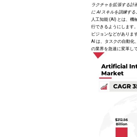
ラクチャを拡張する計画を発表
に AI スキルを訓練
人工知能 (AI) と
行できるようにします。
ビジョンなどがありま
AI は、タスクの自動
の業界を急速に変革し