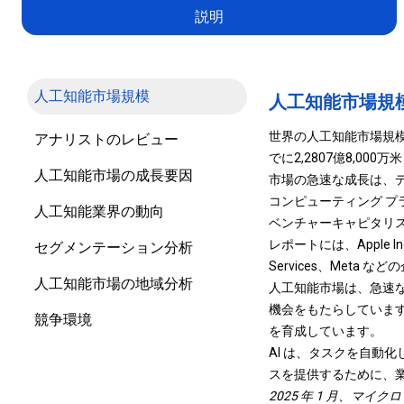
説明
人工知能市場規模
人工知能市場規
世界の人工知能市場規模は、
アナリストのレビュー
でに2,2807億8,0
人工知能市場の成長要因
市場の急速な成長は、ディ
コンピューティング プ
人工知能業界の動向
ベンチャーキャピタリ
レポートには、Apple Inc.、
セグメンテーション分析
Services、Meta
人工知能市場の地域分析
人工知能市場は、急速な
機会をもたらしています
競争環境
を育成しています。
AI は、タスクを自動
スを提供するために、
2025 年 1 月、マイ