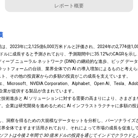
レポート概要
模
2023年に2,125億6,000万米ドルと評価され、2024年の2,774億1,
00万米ドルに成長すると予測されており、予測期間中に35.12%のCAGRを示
ープ ニューラル ネットワーク (DNN) の継続的な進歩、ビッグ デ
ラットフォームの台頭、業界全体での AI の導入増加によるものと考え
スト、その他の投資家からの多額の投資がこの成長を支えています。
Microsoft、NVIDIA Corporation、Alphabet、Open AI、Tesla、Ad
 などの企業が提供する製品が含まれています。
技術進歩と AI ソリューションに対する需要の高まりにより、さまざ
。企業は研究開発を進めるために AI インフラストラクチャに多額の
化し、洞察を得るための大規模なデータセットを分析し、パーソナライズ
業界全体でますます活用されており、それによって市場の成長を促進し
クロソフトは今後 2 年間で 30 億米ドルの投資を通じてインドでクラウドと人