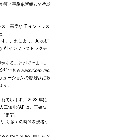
、言語と画像を理解して生成
、高度な IT インフラス
た。
ます。これにより、AI の研
 AI インフラストラクチ
促進することができます。
 HashiCorp, Inc.
のソリューションの複雑さに対
ます。
ています。 2023 年に
工知能 (AI) は、正確な
ています。
がより多くの時間を患者ケ
ために AI を活用したツ