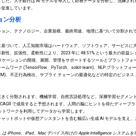
した。大手銀行は AI モデルを導入して財務データを分析し、洗練さ
を促進しています。
ョン分析
ション、テクノロジー、企業規模、最終用途、地理に基づいて分割され
に基づいて、人工知能市場はハードウェア、ソフトウェア、サービスに
性、拡張性、柔軟性により、2023 年に 48.51% という最大の収益
プリケーションの開発、展開、管理をサポートするツールとプラットフォ
ーク (TensorFlow、PyTorch、scikit-learn)、NLP プラット
CRM)、不正行為検出、サプライ チェーンの最適化などの特定のビジネス
。
大きく分類されます。
機械学習
、自然言語処理など。深層学習セグメン
的な CAGR で成長すると予想されます。人間の脳にヒントを得たディー
ットワークを利用してデータから学習します。
ャットボットや仮想アシスタントを含む幅広い生成 AI モデルを支え
 Inc. は iPhone、iPad、Mac デバイス向けの Apple Intelligenc