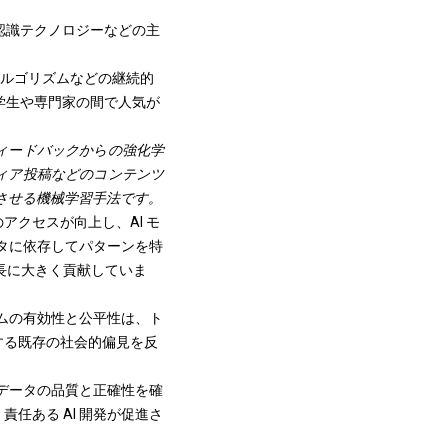
認識テクノロジーなどの主
) アルゴリズムなどの継続的
学生や専門家の間で人気が
 フィードバックからの強化学
ディア投稿などのコンテンツ
上させる機械学習手法です。
クセスが向上し、AI モ
ータに依存してパターンを特
長に大きく貢献していま
テムの有効性と公平性は、ト
する既存の社会的偏見を反
 データの品質と正確性を確
任ある AI 開発が促進さ