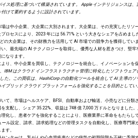
イス処理に基づいて構築されています。 Apple インテリジェンスは
を付けて要約するように設計されています。
場は中小企業、大企業に大別されます。大企業は、その充実したリソース
ロセスにより、2023 年には 56.71% という大きなシェアを占めまし
DIA などの大企業は、その財務力を活用して AI 市場での競争力を獲得してい
い、最先端の AI テクノロジーを取得し、優秀な人材を惹きつけ、堅牢な
能になります。
により、中小企業を買収し、テクノロジーを統合し、イノベーションを
 月、IBM はクラウド インフラストラクチャ管理に特化したソフトウェア会社である
ました。この買収は、HashiCorp の自動化ツールを統合して AI 主導
のハイブリッド クラウド プラットフォームを強化することを目的としてい
いて、市場はヘルスケア、BFSI、自動車および輸送、小売などに分類され
配し、シェア 35.22%、収益は 748 億 7,000 万ドルとなりました。人
合理化し、患者ケアを強化することにより、医療業界に革命をもたらし
ジュール設定、請求、請求処理などの管理タスクを自動化し、医療専門家
します。
センターは、乳がんや心血管疾患などの病気の初期段階を正確に予測する