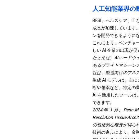
人工知能業界の
BFSI、ヘルスケア、I
成長が加速しています。
ンを開発できるように
これにより、ベンチャ
しい AI 企業の出現が
たとえば、AIハード
あるブライトマシーンズ
社は、製造向けのフル
生成 AI モデルは、
断や創薬など、特定の
AI を活用したツール
できます。
2024 年 1 月、Penn
Resolution Tis
の包括的な概要が得ら
技術の進歩により、金