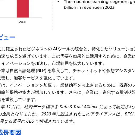
ビュー
は、主に確立されたビジネスへの AI ツールの統合と、特化したソリューション
急速な成長を遂げています。この需要を効果的に活用するために、企業
、イノベーションを加速し、市場範囲を拡大しています。
業は自然言語処理 (NLP) を導入して、チャットボットや仮想アシス
改善し、顧客サービスを強化しています。
は、イノベーションを加速し、業務効率を向上させるために、既存のプレ
戦略的提携や協力が増加しています。さらに、企業は、進化する規制状
護を重視しています。
4 年 11 月に、社内データ標準を Data & Trust Alliance によっ
企業となりました。 2020 年に設立されたこのアライアンスは、BFS
 の異なる業界の CEO で構成されています。
成長要因