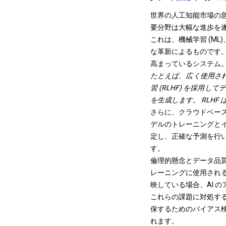
世界の人工知能市場の急
要分野は大幅な進歩を
これは、機械学習 (ML)
な革新によるものです。
高まっているシステム
たとえば、広く使用されて
習 (RLHF) を採
を生成します。 RLH
さらに、クラウドベース
デルのトレーニングとイ
定し、正確な予測を行
す。
倫理的懸念とデータ品質
レーニングに使用され
映している場合、AI 
これらの課題に対処する
保するためのバイアス検
れます。