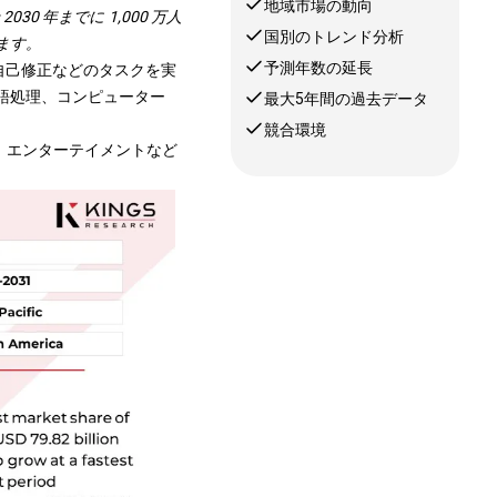
地域市場の動向
30 年までに 1,000 万人
国別のトレンド分析
ます。
予測年数の延長
、自己修正などのタスクを実
言語処理、コンピューター
最大5年間の過去データ
競合環境
、エンターテイメントなど