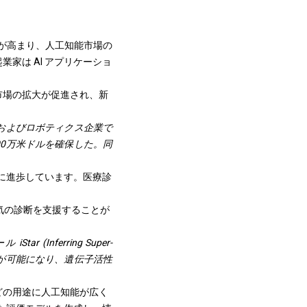
需要が高まり、人工知能市場の
家は AI アプリケーショ
市場の拡大が促進され、新
およびロボティクス企業で
00万米ドルを確保した。同
速に進歩しています。医療診
気の診断を支援することが
(Inferring Super-
細な分析が可能になり、遺伝子活性
どの用途に人工知能が広く