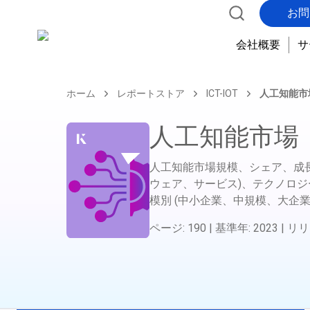
お問
会社概要
サ
ホーム
レポートストア
ICT-IOT
人工知能市
人工知能市場
人工知能市場規模、シェア、成長
ウェア、サービス)、テクノロジ
模別 (中小企業、中規模、大企
ページ
:
190
|
基準年
:
2023
|
リリ