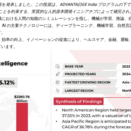
しました。この投資は、ADVANTA(I)GE India プログラムの下で 20
することを約束する、実質的な人的資本開発イニシアチブによって補完され
は、機械における人間の知能のシミュレーションを指し、機械が学習、推論
 AI の主要テクノロジーには、ディープラーニング、機械学習、自然
す。
化、効率の向上、イノベーションの促進により、ヘルスケア、金融、運輸
ています。