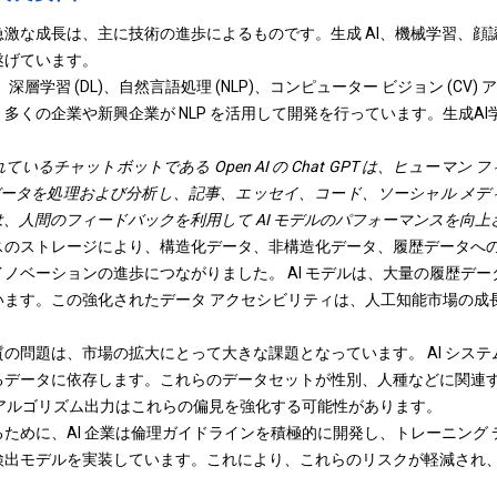
激な成長は、主に技術の進歩によるものです。生成 AI、機械学習、顔
遂げています。
、深層学習 (DL)、自然言語処理 (NLP)、コンピューター ビジョン (CV
多くの企業や新興企業が NLP を活用して開発を行っています。
生成AI
。
いるチャットボットである Open AI の Chat GPT は、ヒューマン
用してデータを処理および分析し、記事、エッセイ、コード、ソーシャル メ
F は、人間のフィードバックを利用して AI モデルのパフォーマンスを向
のストレージにより、構造化データ、非構造化データ、履歴データへのア
ノベーションの進歩につながりました。 AI モデルは、大量の履歴デ
います。この強化されたデータ アクセシビリティは、人工知能市場の成
の問題は、市場の拡大にとって大きな課題となっています。 AI シス
るデータに依存します。これらのデータセットが性別、人種などに関連
のアルゴリズム出力はこれらの偏見を強化する可能性があります。
ために、AI 企業は倫理ガイドラインを積極的に開発し、トレーニング
出モデルを実装しています。これにより、これらのリスクが軽減され、責