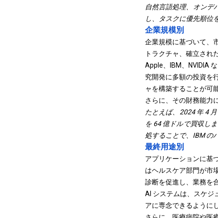
自然言語処理、オンデバ
し、タスクに優先順位
企業規模別
企業規模に基づいて、市
トラクチャ、確立されたプ
Apple、IBM、NVI
究開発に多額の投資を行
ャを構築することが可
さらに、その財務能力
たとえば、2024 年 4
を 64 億ドルで買収し
処することで、IBM 
最終用途別
アプリケーションに基づ
はヘルスケア部門が市場を支
診断を促進し、業務を
AI システムは、スケ
アに専念できるように
さらに、医療病院や医療