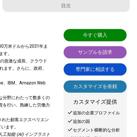
目次
今すぐ購入
000万米ドルから2031年ま
サンプルを請求
します。
ータの急激な成長、クラウド
られます。さらに、政府、
専門家に相談する
obe、IBM、Amazon Web
カスタマイズを依頼
まな分野にわたって数多くの
カスタマイズ提供
投資を行い、熟練した労働力
追加の企業プロファイル
された顧客エクスペリエン
追加の国
ています。
セグメント横断的な分析
工知能 (AI) インフラスト