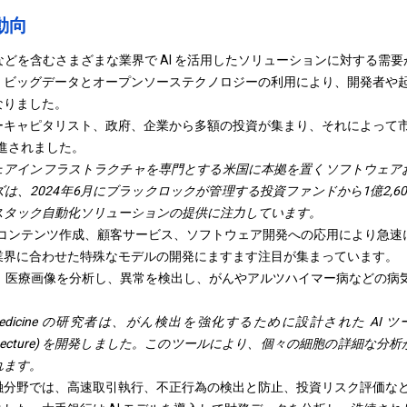
動向
T などを含むさまざまな業界で AI を活用したソリューションに対する
ビッグデータとオープンソーステクノロジーの利用により、開発者や起業
なりました。
ーキャピタリスト、政府、企業から多額の投資が集まり、それによって
促進されました。
ウェアインフラストラクチャを専門とする米国に本拠を置くソフトウェア
は、2024年6月にブラックロックが管理する投資ファンドから1億2,6
スタック自動化ソリューションの提供に注力しています。
主にコンテンツ作成、顧客サービス、ソフトウェア開発への応用により急
業界に合わせた特殊なモデルの開発にますます注目が集まっています。
は、医療画像を分析し、異常を検出し、がんやアルツハイマー病などの病
 Medicine の研究者は、がん検出を強化するために設計された AI ツール iStar 
sue Architecture) を開発しました。このツールにより、個々の細胞の詳
れます。
融分野では、高速取引執行、不正行為の検出と防止、投資リスク評価な