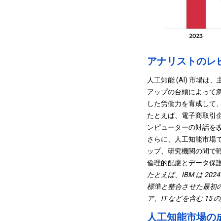
アナリストのレ
人工知能 (AI) 市場
アップの台頭によって
した労働力を育成して
たとえば、電子商取引企
ンピューターの対話を
さらに、人工知能市場で
ップ、研究機関の間で
倫理的配慮とデータ保
たとえば、IBM は 202
標準と整合させた最初の
ア、IT などを含む 15
人工知能市場の